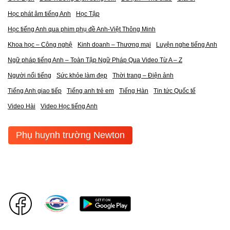
Học phát âm tiếng Anh
Học Tập
Học tiếng Anh qua phim phụ đề Anh-Việt Thông Minh
Khoa học – Công nghệ
Kinh doanh – Thương mại
Luyện nghe tiếng Anh
Ngữ pháp tiếng Anh – Toàn Tập Ngữ Pháp Qua Video Từ A – Z
Người nổi tiếng
Sức khỏe làm đẹp
Thời trang – Điện ảnh
Tiếng Anh giao tiếp
Tiếng anh trẻ em
Tiếng Hàn
Tin tức Quốc tế
Video Hài
Video Học tiếng Anh
Phụ huynh trường Newton