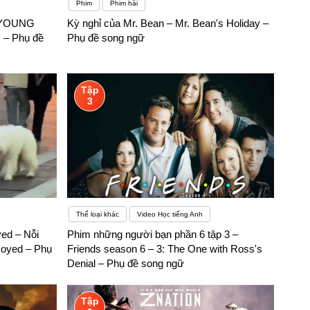
Phim
Phim hài
 YOUNG
Kỳ nghỉ của Mr. Bean – Mr. Bean's Holiday –
 – Phụ đề
Phụ đề song ngữ
Tập
3
Thể loại khác
Video Học tiếng Anh
yed – Nỗi
Phim những người bạn phần 6 tập 3 –
oyed – Phụ
Friends season 6 – 3: The One with Ross's
Denial – Phụ đề song ngữ
Tập