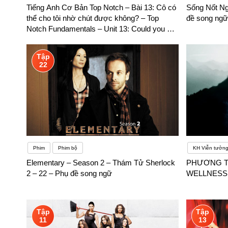
Tiếng Anh Cơ Bản Top Notch – Bài 13: Cô có
Sống Nốt Ngà
thể cho tôi nhờ chút được không? – Top
đề song ngữ
Notch Fundamentals – Unit 13: Could you do
me a favor? – Phụ đề song ngữ
Tập
22
Phim
Phim bộ
KH Viễn tưởn
Elementary – Season 2 – Thám Tử Sherlock
PHƯƠNG TH
2 – 22 – Phụ đề song ngữ
WELLNESS (
Tập
Tập
11
13