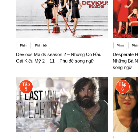
Phim
Phim bộ
Phim
Phi
Devious Maids season 2 – Những Cô Hầu
Desperate H
Gái Kiểu Mỹ 2 – 11 – Phụ đề song ngữ
Những Bà Nộ
song ngữ
Tập
Tập
5
6