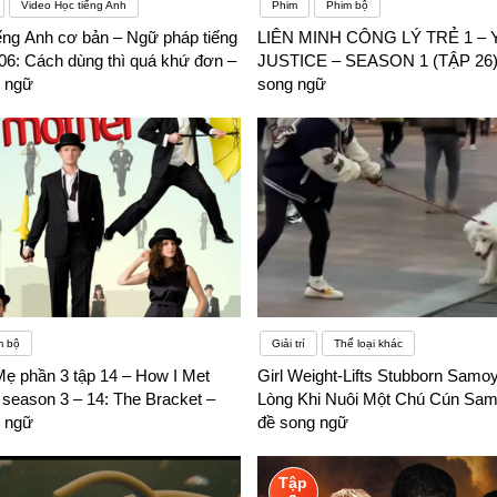
Video Học tiếng Anh
Phim
Phim bộ
ếng Anh cơ bản – Ngữ pháp tiếng
LIÊN MINH CÔNG LÝ TRẺ 1 –
06: Cách dùng thì quá khứ đơn –
JUSTICE – SEASON 1 (TẬP 26)
 ngữ
song ngữ
m bộ
Giải trí
Thể loại khác
Mẹ phần 3 tập 14 – How I Met
Girl Weight-Lifts Stubborn Samo
 season 3 – 14: The Bracket –
Lòng Khi Nuôi Một Chú Cún Sam
 ngữ
đề song ngữ
Tập