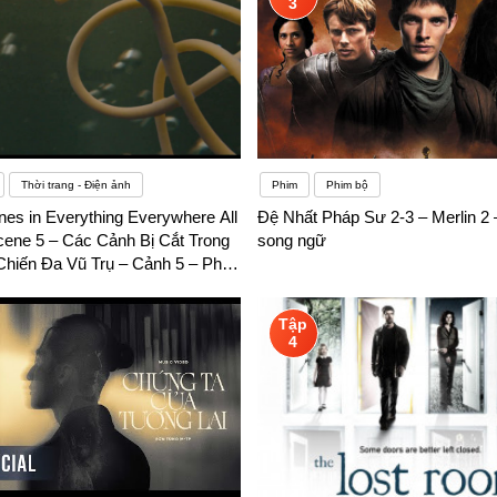
3
Thời trang - Điện ảnh
Phim
Phim bộ
nes in Everything Everywhere All
Đệ Nhất Pháp Sư 2-3 – Merlin 2 
cene 5 – Các Cảnh Bị Cắt Trong
song ngữ
hiến Đa Vũ Trụ – Cảnh 5 – Phụ
Tập
4