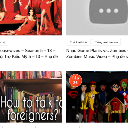
m bộ
Thể loại khác
Tiếng anh trẻ em
ousewives – Season 5 – 13 –
Nhạc Game Plants vs. Zombies –
i Trợ Kiểu Mỹ 5 – 13 – Phụ đề
Zombies Music Video – Phụ đề 
Tập
26