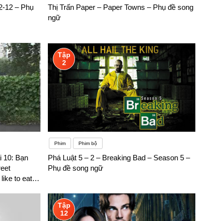
 2-12 – Phụ
Thị Trấn Paper – Paper Towns – Phụ đề song
ngữ
Tập
2
Phim
Phim bộ
 10: Bạn
Phá Luật 5 – 2 – Breaking Bad – Season 5 –
reet
Phụ đề song ngữ
like to eat
Tập
12