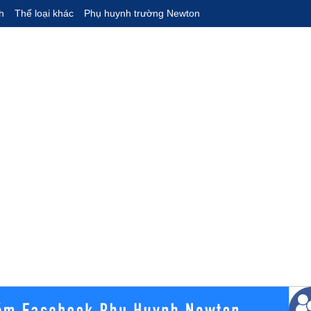
h
Thể loại khác
Phụ huynh trường Newton