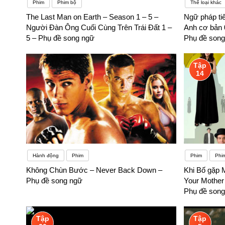
Phim
Phim bộ
Thể loại khác
The Last Man on Earth – Season 1 – 5 –
Ngữ pháp ti
Người Đàn Ông Cuối Cùng Trên Trái Đất 1 –
Anh cơ bản 
5 – Phụ đề song ngữ
Phụ đề song
Tập
14
Hành động
Phim
Phim
Phi
Không Chùn Bước – Never Back Down –
Khi Bố gặp 
Phụ đề song ngữ
Your Mother
Phụ đề song
Tập
Tập