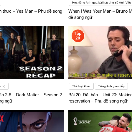
Học tiếng Anh qua bài hát phụ đề Anh-Việt
g yêu cầu dành thời gian cho bạn. Định nghĩa thứ hai áp dụng ở đây. Một mẹo khác là hãy
h thực – Yes Man – Phụ đề song
When I Was Your Man – Bruno M
 khác nhau cho một từ tiếng Anh sẽ có các phần khác nhau trong lời nói,
đề song ngữ
Tập
20
m bộ
Thể loại khác
Tiếng Anh giao tiếp
ẩn 2-8 – Dark Matter – Season 2
Bài 20: Đặt bàn – Unit 20: Makin
ng ngữ
reservation – Phụ đề song ngữ