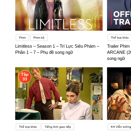
Phim
Phim bộ
Thể loại khác
Limitless – Season 1 – Trí Lực Siêu Phàm –
Trailer Phim
Phần 1 – 7 – Phụ đề song ngữ
ARCANE (2021
song ngữ
Tập
33
Thể loại khác
Tiếng Anh giao tiếp
KH Viễn tưởn