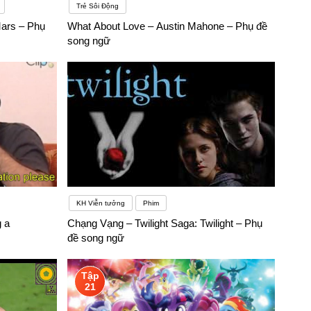
Trẻ Sôi Động
 chú ý đến phần lời nói
ars – Phụ
What About Love – Austin Mahone – Phụ đề
 vì vậy rất dễ dàng để phân biệt chúng
song ngữ
KH Viễn tưởng
Phim
g a
Chạng Vạng – Twilight Saga: Twilight – Phụ
đề song ngữ
Tập
21