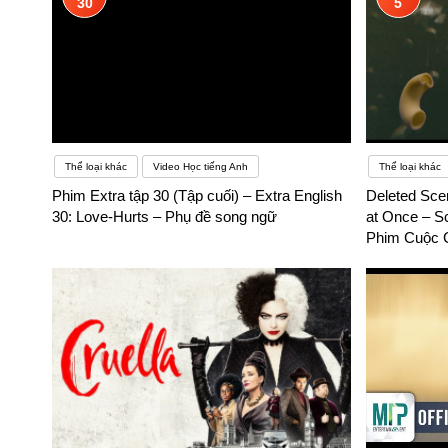
30
5
Thể loại khác
Video Học tiếng Anh
Thể loại khác
Phim Extra tập 30 (Tập cuối) – Extra English
Deleted Sce
30: Love-Hurts – Phụ đề song ngữ
at Once – S
Phim Cuộc C
đề song ngữ