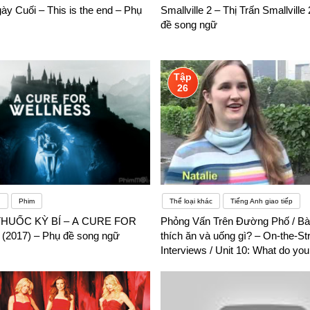
y Cuối – This is the end – Phụ
Smallville 2 – Thị Trấn Smallville
đề song ngữ
Tập
26
g
Phim
Thể loại khác
Tiếng Anh giao tiếp
UỐC KỲ BÍ – A CURE FOR
Phỏng Vấn Trên Đường Phố / Bài
2017) – Phụ đề song ngữ
thích ăn và uống gì? – On-the-St
Interviews / Unit 10: What do you 
and drink? – Phụ đề song ngữ