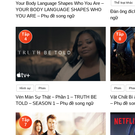
Your Body Language Shapes Who You Are –
Thể loại khác
hơn, nhưng bạn có thể nói rằng người đó không yêu cầu một ngày cụ thể. Họ đan
YOUR BODY LANGUAGE SHAPES WHO
Đàn ông đíc
(ví dụ: danh từ, tính từ, v.v.) . Thông thường, các định nghĩa
YOU ARE – Phụ đề song ngữ
ngữ
Tập
Tập
4
8
Hình sự
Phim
Phim
Phi
Vén Màn Sự Thật – Phần 1 – TRUTH BE
Vật Chất Bí 
TOLD – SEASON 1 – Phụ đề song ngữ
– Phụ đề so
Tập
7