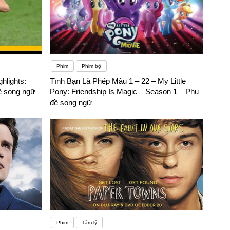
Phim
Phim bộ
hlights:
Tình Bạn Là Phép Màu 1 – 22 – My Little
ề song ngữ
Pony: Friendship Is Magic – Season 1 – Phụ
đề song ngữ
Phim
Tâm lý