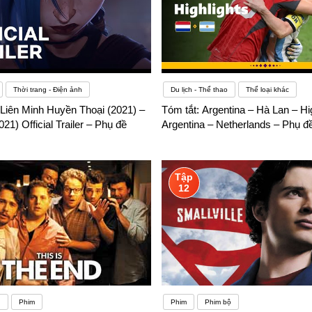
Thời trang - Điện ảnh
Du lịch - Thể thao
Thể loại khác
 Liên Minh Huyền Thoại (2021) –
Tóm tắt: Argentina – Hà Lan – Hig
) Official Trailer – Phụ đề
Argentina – Netherlands – Phụ đ
Tập
12
g
Phim
Phim
Phim bộ