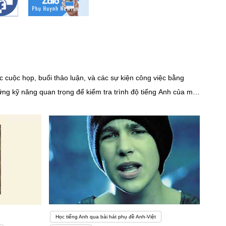
c cuộc họp, buổi thảo luận, và các sự kiện công việc bằng
g kỹ năng quan trọng để kiểm tra trình độ tiếng Anh của một
c nghe như “vịt nghe sấm” của người Việt học tiếng
 thân mới vừa vặn. Tương tự như vậy, không phải phương
ị và hiệu quả nhấtTừ vựng Các từ có nhiều nghĩaBạn đã bao giờ
ngữ cảnh . Điều này có nghĩa là sử dụng các từ và câu xung
Học tiếng Anh qua bài hát phụ đề Anh-Việt
 tiên áp dụng ở đây. Câu thứ hai phức tạp