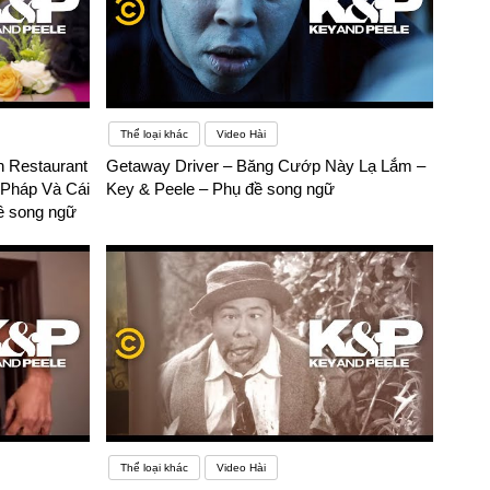
Thể loại khác
Video Hài
h Restaurant
Getaway Driver – Băng Cướp Này Lạ Lắm –
 Pháp Và Cái
Key & Peele – Phụ đề song ngữ
ề song ngữ
Thể loại khác
Video Hài