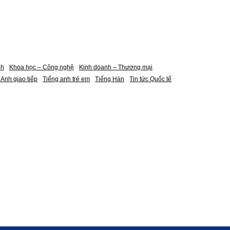
nh
Khoa học – Công nghệ
Kinh doanh – Thương mại
 Anh giao tiếp
Tiếng anh trẻ em
Tiếng Hàn
Tin tức Quốc tế