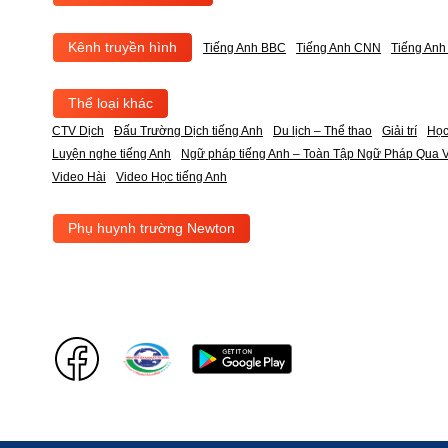
Kênh truyền hình
Tiếng Anh BBC
Tiếng Anh CNN
Tiếng An
Thể loại khác
CTV Dịch
Đấu Trường Dịch tiếng Anh
Du lịch – Thể thao
Giải trí
Học
Luyện nghe tiếng Anh
Ngữ pháp tiếng Anh – Toàn Tập Ngữ Pháp Qua V
Video Hài
Video Học tiếng Anh
Phụ huynh trường Newton