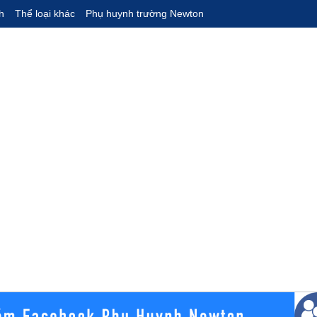
h
Thể loại khác
Phụ huynh trường Newton