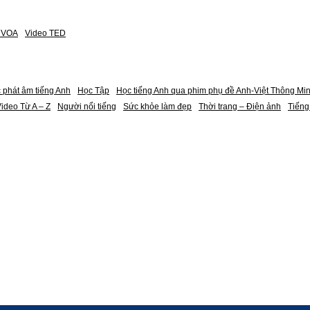
h VOA
Video TED
 phát âm tiếng Anh
Học Tập
Học tiếng Anh qua phim phụ đề Anh-Việt Thông Mi
ideo Từ A – Z
Người nổi tiếng
Sức khỏe làm đẹp
Thời trang – Điện ảnh
Tiếng