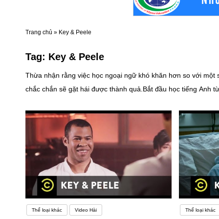
Trang chủ
»
Key & Peele
Tag:
Key & Peele
Thừa nhận rằng việc học ngoại ngữ khó khăn hơn so với một số
chắc chắn sẽ gặt hái được thành quả.Bắt đầu học tiếng Anh t
là tiền đề giúp nhanh chóng tiếp thu các nội dung khác.Học l
thông qua cách làm bài tập, giao tiếp tiếng Anh, viết blog 
Thể loại khác
Video Hài
Thể loại khác