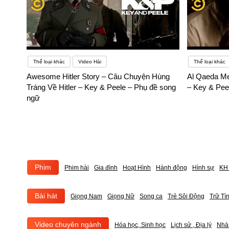
Thể loại khác
Video Hài
Thể loại khác
Awesome Hitler Story – Câu Chuyện Hùng
Al Qaeda Me
Tráng Về Hitler – Key & Peele – Phụ đề song
– Key & Pee
ngữ
Phim
Phim hài
Gia đình
Hoạt Hình
Hành động
Hình sự
KH 
Bài hát
Giọng Nam
Giọng Nữ
Song ca
Trẻ Sôi Động
Trữ Tì
Video chuyên ngành
Hóa học, Sinh học
Lịch sử , Địa lý
Nhà