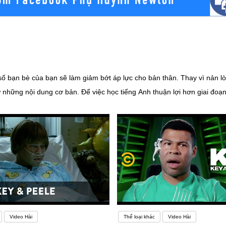
 bạn bè của bạn sẽ làm giảm bớt áp lực cho bản thân. Thay vì nản lòng
ừ những nội dung cơ bản. Để việc học tiếng Anh thuận lợi hơn giai đ
ý thuyết đi đôi với thực hành trong tiếng Anh. Để nắm chắc các nội dun
bằng tiếng Anh… Đây cũng là một cách học để bạn nhớ lâu từ vựng, ngữ
Video Hài
Thể loại khác
Video Hài