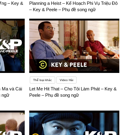
Ưng – Key &
Planning a Heist – Kế Hoạch Phi Vụ Triệu Đô
– Key & Peele – Phụ đề song ngữ
Thể loại khác
Video Hài
 Ma và Cái
Let Me Hit That – Cho Tôi Làm Phát – Key &
g ngữ
Peele – Phụ đề song ngữ