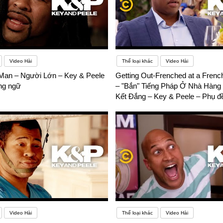
Video Hài
Thể loại khác
Video Hài
Man – Người Lớn – Key & Peele
Getting Out-Frenched at a Frenc
ng ngữ
– "Bắn" Tiếng Pháp Ở Nhà Hàng
Kết Đắng – Key & Peele – Phụ đ
Video Hài
Thể loại khác
Video Hài