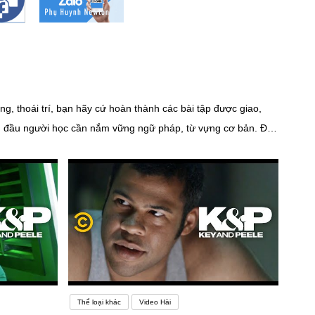
, thoái trí, bạn hãy cứ hoàn thành các bài tập được giao,
oạn đầu người học cần nắm vững ngữ pháp, từ vựng cơ bản. Đó
g kiến thức đã học bạn cần thường xuyên sử dụng. Có thể
 pháp và nắm vững cách sử dụng
Thể loại khác
Video Hài