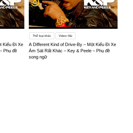
Thể loại khác
Video Hài
t Kiểu Đi Xe
A Different Kind of Drive-By – Một Kiểu Đi Xe
– Phụ đề
Ám Sát Rất Khác – Key & Peele – Phụ đề
song ngữ