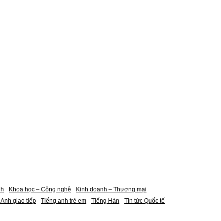
nh
Khoa học – Công nghệ
Kinh doanh – Thương mại
 Anh giao tiếp
Tiếng anh trẻ em
Tiếng Hàn
Tin tức Quốc tế