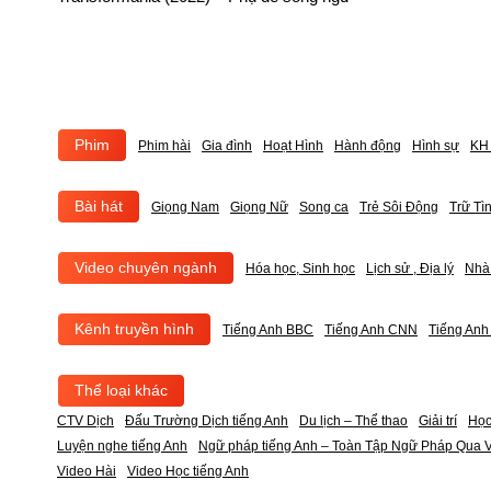
Phim
Phim hài
Gia đình
Hoạt Hình
Hành động
Hình sự
KH 
Bài hát
Giọng Nam
Giọng Nữ
Song ca
Trẻ Sôi Động
Trữ Tì
Video chuyên ngành
Hóa học, Sinh học
Lịch sử , Địa lý
Nhà
Kênh truyền hình
Tiếng Anh BBC
Tiếng Anh CNN
Tiếng An
Thể loại khác
CTV Dịch
Đấu Trường Dịch tiếng Anh
Du lịch – Thể thao
Giải trí
Học
Luyện nghe tiếng Anh
Ngữ pháp tiếng Anh – Toàn Tập Ngữ Pháp Qua V
Video Hài
Video Học tiếng Anh