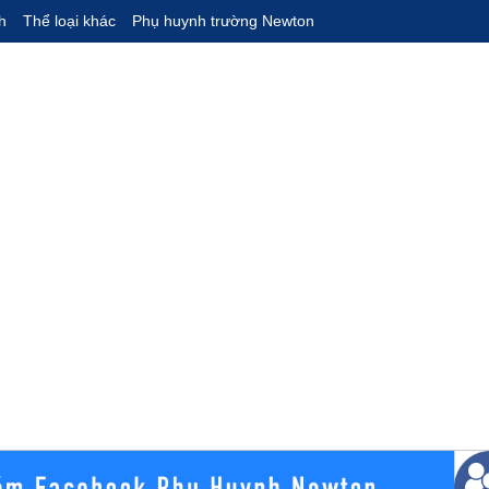
h
Thể loại khác
Phụ huynh trường Newton