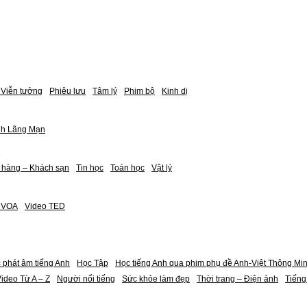
Viễn tưởng
Phiêu lưu
Tâm lý
Phim bộ
Kinh dị
nh Lãng Mạn
 hàng – Khách sạn
Tin học
Toán học
Vật lý
h VOA
Video TED
 phát âm tiếng Anh
Học Tập
Học tiếng Anh qua phim phụ đề Anh-Việt Thông Mi
ideo Từ A – Z
Người nổi tiếng
Sức khỏe làm đẹp
Thời trang – Điện ảnh
Tiếng