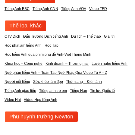
Tiếng Anh BBC
Tiếng Anh CNN
Tiếng Anh VOA
Video TED
Thể loại khác
CTV Dịch
Đấu Trường Dịch tiếng Anh
Du lịch – Thể thao
Giải trí
Học phát âm tiếng Anh
Học Tập
Học tiếng Anh qua phim phụ đề Anh-Việt Thông Minh
Khoa học – Công nghệ
Kinh doanh – Thương mại
Luyện nghe tiếng Anh
Ngữ pháp tiếng Anh – Toàn Tập Ngữ Pháp Qua Video Từ A – Z
Người nổi tiếng
Sức khỏe làm đẹp
Thời trang – Điện ảnh
Tiếng Anh giao tiếp
Tiếng anh trẻ em
Tiếng Hàn
Tin tức Quốc tế
Video Hài
Video Học tiếng Anh
Phụ huynh trường Newton