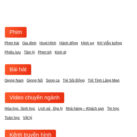
Phim
Phim hài
Gia đình
Hoạt Hình
Hành động
Hình sự
KH Viễn tưởng
Phiêu lưu
Tâm lý
Phim bộ
Kinh dị
Bài hát
Giọng Nam
Giọng Nữ
Song ca
Trẻ Sôi Động
Trữ Tình Lãng Mạn
Video chuyên ngành
Hóa học, Sinh học
Lịch sử , Địa lý
Nhà hàng – Khách sạn
Tin học
Toán học
Vật lý
Kênh truyền hình