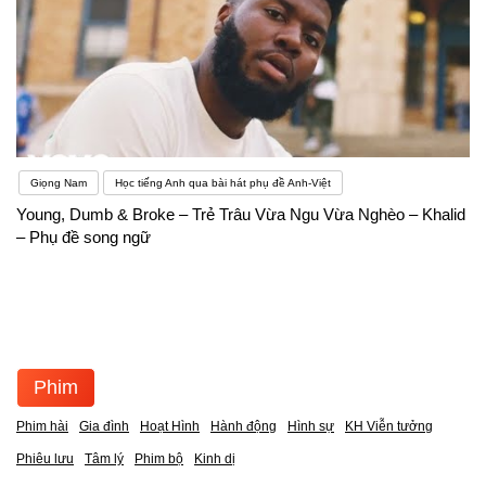
Giọng Nam
Học tiếng Anh qua bài hát phụ đề Anh-Việt
Young, Dumb & Broke – Trẻ Trâu Vừa Ngu Vừa Nghèo – Khalid
– Phụ đề song ngữ
Phim
Phim hài
Gia đình
Hoạt Hình
Hành động
Hình sự
KH Viễn tưởng
Phiêu lưu
Tâm lý
Phim bộ
Kinh dị