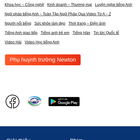
Khoa học – Công nghệ
Kinh doanh – Thương mại
Luyện nghe tiếng Anh
Ngữ pháp tiếng Anh – Toàn Tập Ngữ Pháp Qua Video Từ A – Z
Người nổi tiếng
Sức khỏe làm đẹp
Thời trang – Điện ảnh
Tiếng Anh giao tiếp
Tiếng anh trẻ em
Tiếng Hàn
Tin tức Quốc tế
Video Hài
Video Học tiếng Anh
Phụ huynh trường Newton