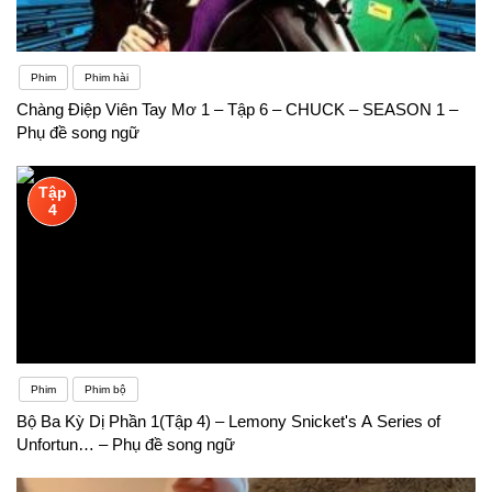
Phim
Phim hài
Chàng Điệp Viên Tay Mơ 1 – Tập 6 – CHUCK – SEASON 1 –
Phụ đề song ngữ
Tập
4
Phim
Phim bộ
Bộ Ba Kỳ Dị Phần 1(Tập 4) – Lemony Snicket's A Series of
Unfortun… – Phụ đề song ngữ