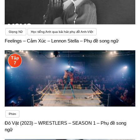
Giọng Nữ
Học tiếng Anh qua bài hát phụ đề Anh-Việt
Feelings – Cảm Xúc – Lennon Stella – Phụ đề song ngữ
Tập
7
Phim
Đô Vật (2023) – WRESTLERS – SEASON 1 – Phụ đề song
ngữ