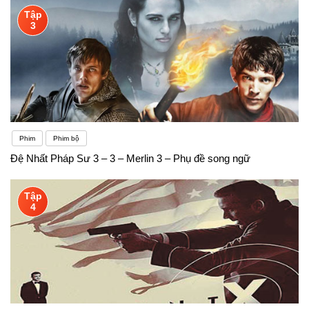
Tập
3
Phim
Phim bộ
Đệ Nhất Pháp Sư 3 – 3 – Merlin 3 – Phụ đề song ngữ
Tập
4