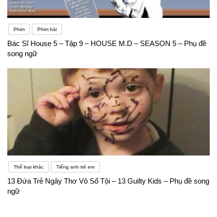
Phim
Phim hài
Bác Sĩ House 5 – Tập 9 – HOUSE M.D – SEASON 5 – Phụ đề
song ngữ
Thể loại khác
Tiếng anh trẻ em
13 Đứa Trẻ Ngây Thơ Vô Số Tội – 13 Guilty Kids – Phụ đề song
ngữ