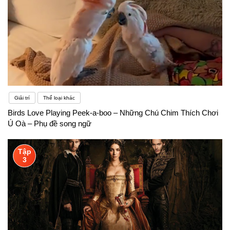
Giải trí
Thể loại khác
Birds Love Playing Peek-a-boo – Những Chú Chim Thích Chơi
Ú Oà – Phụ đề song ngữ
Tập
3