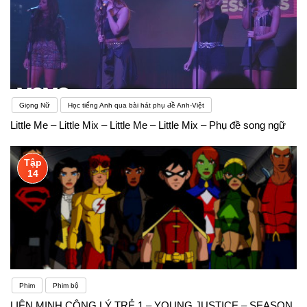
Giọng Nữ
Học tiếng Anh qua bài hát phụ đề Anh-Việt
Little Me – Little Mix – Little Me – Little Mix – Phụ đề song ngữ
Tập
14
Phim
Phim bộ
LIÊN MINH CÔNG LÝ TRẺ 1 – YOUNG JUSTICE – SEASON