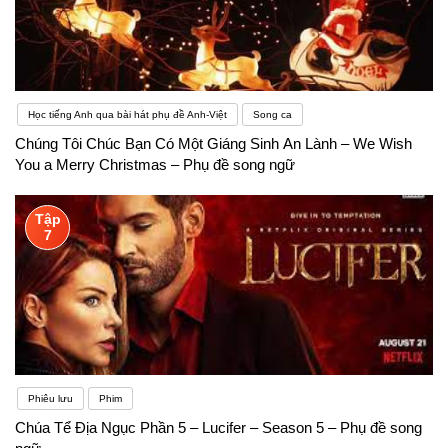
Học tiếng Anh qua bài hát phụ đề Anh-Việt
Song ca
Chúng Tôi Chúc Bạn Có Một Giáng Sinh An Lành – We Wish
You a Merry Christmas – Phụ đề song ngữ
Tập
7
Phiêu lưu
Phim
Chúa Tể Địa Ngục Phần 5 – Lucifer – Season 5 – Phụ đề song