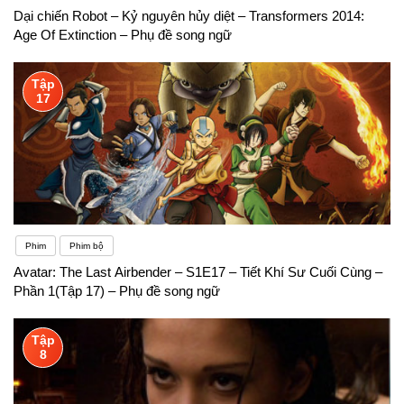
giận và thất vọng – trạng thái tâm lý hoàn toàn
Dại chiến Robot – Kỷ nguyên hủy diệt – Transformers 2014:
Age Of Extinction – Phụ đề song ngữ
không có lợi cho quá trình học tập.
Tập
17
Phim
Phim bộ
Avatar: The Last Airbender – S1E17 – Tiết Khí Sư Cuối Cùng –
Phần 1(Tập 17) – Phụ đề song ngữ
Tập
8