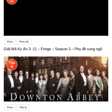
11
Phim
Phim bộ
Giải Mã Kỳ Án 3 -11 – Fringe – Season 3 – Phụ đề song ngữ
Tập
6
Phim
Tâm lý