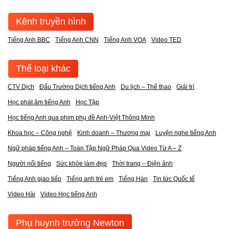
Kênh truyền hình
Tiếng Anh BBC
Tiếng Anh CNN
Tiếng Anh VOA
Video TED
Thể loại khác
CTV Dịch
Đấu Trường Dịch tiếng Anh
Du lịch – Thể thao
Giải trí
Học phát âm tiếng Anh
Học Tập
Học tiếng Anh qua phim phụ đề Anh-Việt Thông Minh
Khoa học – Công nghệ
Kinh doanh – Thương mại
Luyện nghe tiếng Anh
Ngữ pháp tiếng Anh – Toàn Tập Ngữ Pháp Qua Video Từ A – Z
Người nổi tiếng
Sức khỏe làm đẹp
Thời trang – Điện ảnh
Tiếng Anh giao tiếp
Tiếng anh trẻ em
Tiếng Hàn
Tin tức Quốc tế
Video Hài
Video Học tiếng Anh
Phụ huynh trường Newton