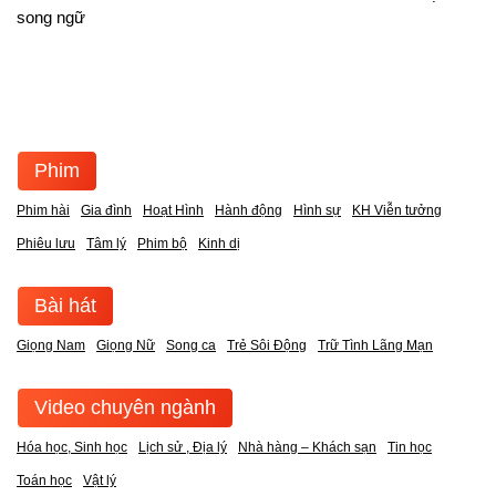
song ngữ
Phim
Phim hài
Gia đình
Hoạt Hình
Hành động
Hình sự
KH Viễn tưởng
Phiêu lưu
Tâm lý
Phim bộ
Kinh dị
Bài hát
Giọng Nam
Giọng Nữ
Song ca
Trẻ Sôi Động
Trữ Tình Lãng Mạn
Video chuyên ngành
Hóa học, Sinh học
Lịch sử , Địa lý
Nhà hàng – Khách sạn
Tin học
Toán học
Vật lý