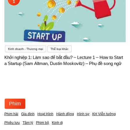
1
Kinh doanh - Thương mại
Thể loại khác
Khởi nghiệp 1: Làm sao để bắt đầu? – Lecture 1 – How to Start
a Startup (Sam Altman, Dustin Moskovitz) – Phụ đề song ngữ
Phim
Phim hài
Gia đình
Hoạt Hình
Hành động
Hình sự
KH Viễn tưởng
Phiêu lưu
Tâm lý
Phim bộ
Kinh dị