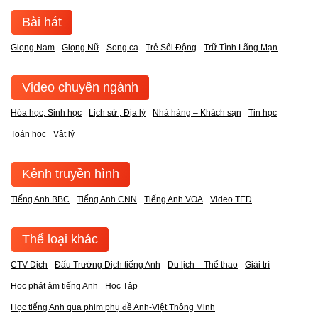
Bài hát
Giọng Nam
Giọng Nữ
Song ca
Trẻ Sôi Động
Trữ Tình Lãng Mạn
Video chuyên ngành
Hóa học, Sinh học
Lịch sử , Địa lý
Nhà hàng – Khách sạn
Tin học
Toán học
Vật lý
Kênh truyền hình
Tiếng Anh BBC
Tiếng Anh CNN
Tiếng Anh VOA
Video TED
Thể loại khác
CTV Dịch
Đấu Trường Dịch tiếng Anh
Du lịch – Thể thao
Giải trí
Học phát âm tiếng Anh
Học Tập
Học tiếng Anh qua phim phụ đề Anh-Việt Thông Minh