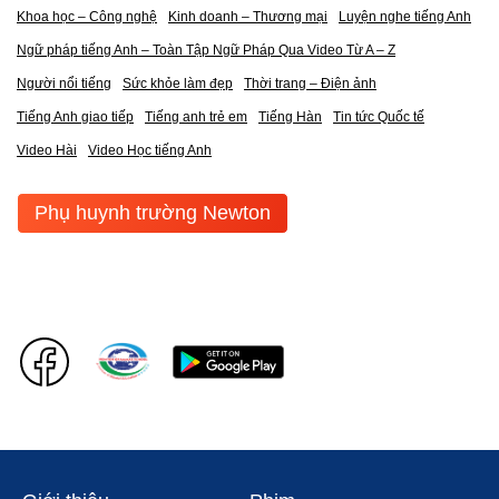
Khoa học – Công nghệ
Kinh doanh – Thương mại
Luyện nghe tiếng Anh
Ngữ pháp tiếng Anh – Toàn Tập Ngữ Pháp Qua Video Từ A – Z
Người nổi tiếng
Sức khỏe làm đẹp
Thời trang – Điện ảnh
Tiếng Anh giao tiếp
Tiếng anh trẻ em
Tiếng Hàn
Tin tức Quốc tế
Video Hài
Video Học tiếng Anh
Phụ huynh trường Newton