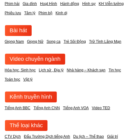
Phim hài
Gia đình
Hoạt Hình
Hành động
Hình sự
KH Viễn tưởng
Phiêu lưu
Tâm lý
Phim bộ
Kinh dị
Bài hát
Giọng Nam
Giọng Nữ
Song ca
Trẻ Sôi Động
Trữ Tình Lãng Mạn
Video chuyên ngành
Hóa học, Sinh học
Lịch sử , Địa lý
Nhà hàng – Khách sạn
Tin học
Toán học
Vật lý
Kênh truyền hình
Tiếng Anh BBC
Tiếng Anh CNN
Tiếng Anh VOA
Video TED
Thể loại khác
CTV Dịch
Đấu Trường Dịch tiếng Anh
Du lịch – Thể thao
Giải trí