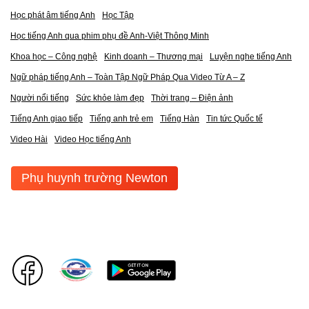
Học phát âm tiếng Anh
Học Tập
Học tiếng Anh qua phim phụ đề Anh-Việt Thông Minh
Khoa học – Công nghệ
Kinh doanh – Thương mại
Luyện nghe tiếng Anh
Ngữ pháp tiếng Anh – Toàn Tập Ngữ Pháp Qua Video Từ A – Z
Người nổi tiếng
Sức khỏe làm đẹp
Thời trang – Điện ảnh
Tiếng Anh giao tiếp
Tiếng anh trẻ em
Tiếng Hàn
Tin tức Quốc tế
Video Hài
Video Học tiếng Anh
Phụ huynh trường Newton