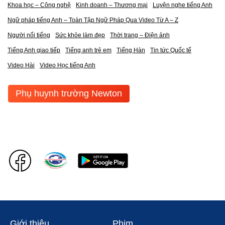
Khoa học – Công nghệ
Kinh doanh – Thương mại
Luyện nghe tiếng Anh
Ngữ pháp tiếng Anh – Toàn Tập Ngữ Pháp Qua Video Từ A – Z
Người nổi tiếng
Sức khỏe làm đẹp
Thời trang – Điện ảnh
Tiếng Anh giao tiếp
Tiếng anh trẻ em
Tiếng Hàn
Tin tức Quốc tế
Video Hài
Video Học tiếng Anh
Phụ huynh trường Newton
Giới thiệu
Phim