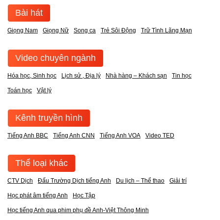
Bài hát
Giọng Nam
Giọng Nữ
Song ca
Trẻ Sôi Động
Trữ Tình Lãng Mạn
Video chuyên ngành
Hóa học, Sinh học
Lịch sử , Địa lý
Nhà hàng – Khách sạn
Tin học
Toán học
Vật lý
Kênh truyền hình
Tiếng Anh BBC
Tiếng Anh CNN
Tiếng Anh VOA
Video TED
Thể loại khác
CTV Dịch
Đấu Trường Dịch tiếng Anh
Du lịch – Thể thao
Giải trí
Học phát âm tiếng Anh
Học Tập
Học tiếng Anh qua phim phụ đề Anh-Việt Thông Minh