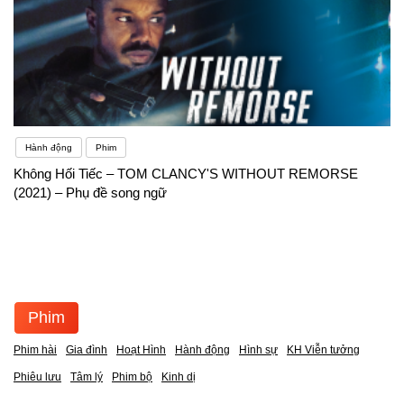
Hành động
Phim
Không Hối Tiếc – TOM CLANCY'S WITHOUT REMORSE
(2021) – Phụ đề song ngữ
Phim
Phim hài
Gia đình
Hoạt Hình
Hành động
Hình sự
KH Viễn tưởng
Phiêu lưu
Tâm lý
Phim bộ
Kinh dị