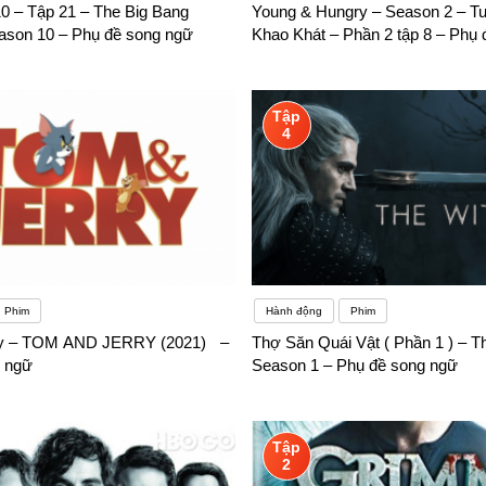
0 – Tập 21 – The Big Bang
Young & Hungry – Season 2 – Tu
ason 10 – Phụ đề song ngữ
Khao Khát – Phần 2 tập 8 – Phụ
Tập
4
Phim
Hành động
Phim
ry – TOM AND JERRY (2021) –
Thợ Săn Quái Vật ( Phần 1 ) – T
 ngữ
Season 1 – Phụ đề song ngữ
Tập
2