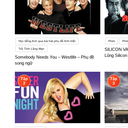
Học tiếng Anh qua bài hát phụ đề Anh-Việt
Phim
Phim
SILICON VA
Trữ Tình Lãng Mạn
Lũng Silico
Somebody Needs You – Westlife – Phụ đề
song ngữ
Tập
Tập
2
3