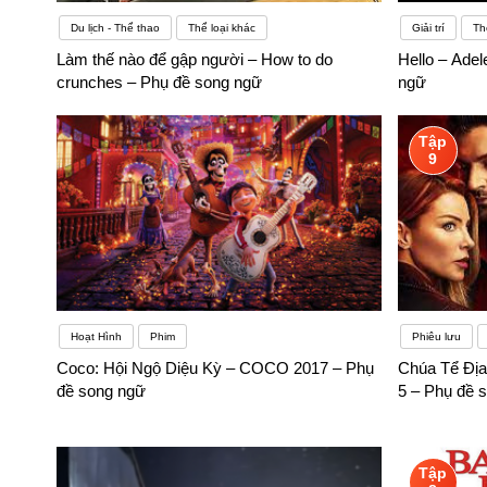
Du lịch - Thể thao
Thể loại khác
Giải trí
Th
Làm thế nào để gập người – How to do
Hello – Adel
crunches – Phụ đề song ngữ
ngữ
Tập
9
Hoạt Hình
Phim
Phiêu lưu
Coco: Hội Ngộ Diệu Kỳ – COCO 2017 – Phụ
Chúa Tể Địa
đề song ngữ
5 – Phụ đề 
Tập