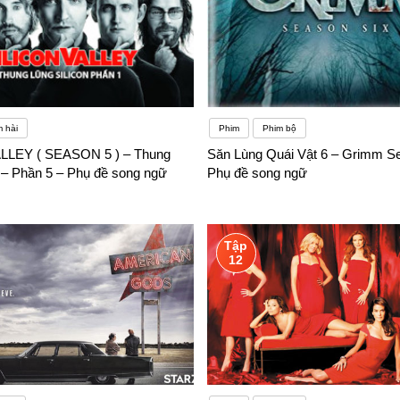
 hài
Phim
Phim bộ
LLEY ( SEASON 5 ) – Thung
Săn Lùng Quái Vật 6 – Grimm S
n – Phần 5 – Phụ đề song ngữ
Phụ đề song ngữ
Tập
12