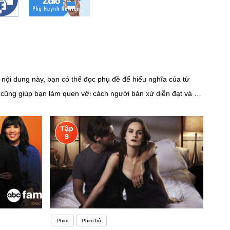
ội dung này, bạn có thể đọc phụ đề để hiểu nghĩa của từ
ề cũng giúp bạn làm quen với cách người bản xứ diễn đạt và sử
ững người chỉ biết một vài từ. Động lực có thể ảnh hưởng
à sử dụng các mẹo học tập. Động lực giúp học viên thực hiện
Tập
ợ giúp, có thể rất khó để đi đúng hướng một lần nữa. Nhưng
9
ừ vựng tiếng Anh , kỹ năng phát âm và hội thoại. Và chúng tôi
c sự muốn có được toàn bộ kinh nghiệm nói bằng tiếng Anh ,
ăn vì một vài lý do. Đối với người mới bắt
Phim
Phim bộ