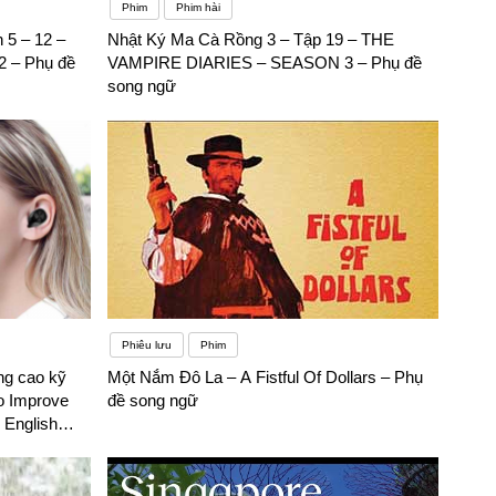
Phim
Phim hài
 5 – 12 –
Nhật Ký Ma Cà Rồng 3 – Tập 19 – THE
2 – Phụ đề
VAMPIRE DIARIES – SEASON 3 – Phụ đề
song ngữ
Phiêu lưu
Phim
ng cao kỹ
Một Nắm Đô La – A Fistful Of Dollars – Phụ
to Improve
đề song ngữ
g English