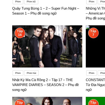
Phim
Phim bộ
Phim
Phi
Quậy Tưng Bừng 1 – 2 – Super Fun Night –
Những Vị Th
Season 1 – Phụ đề song ngữ
– American 
Phụ đề song
Tập
Tập
16
7
Phim
Phim hài
Phim
Phi
Nhật Ký Ma Cà Rồng 2 – Tập 17 – THE
CONSTANTIN
VAMPIRE DIARIES – SEASON 2 – Phụ đề
Từ Địa Ngục
song ngữ
ngữ
Tập
Tập