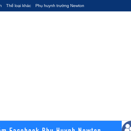
h
Thể loại khác
Phụ huynh trường Newton