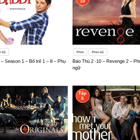
10
m bộ
Phim
Phim bộ
– Season 1 – Bố trẻ 1 – 8 – Phụ
Báo Thù 2 -10 – Revenge 2 – Ph
ngữ
Tập
6