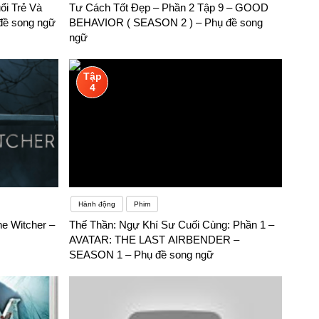
ổi Trẻ Và
Tư Cách Tốt Đẹp – Phần 2 Tập 9 – GOOD
 đề song ngữ
BEHAVIOR ( SEASON 2 ) – Phụ đề song
ngữ
Tập
4
Hành động
Phim
he Witcher –
Thế Thần: Ngự Khí Sư Cuối Cùng: Phần 1 –
AVATAR: THE LAST AIRBENDER –
SEASON 1 – Phụ đề song ngữ