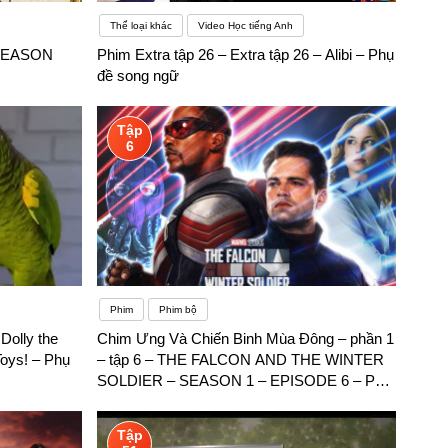
Thể loại khác
Video Học tiếng Anh
 SEASON
Phim Extra tập 26 – Extra tập 26 – Alibi – Phụ
đề song ngữ
Tập
6
Phim
Phim bộ
Dolly the
Chim Ưng Và Chiến Binh Mùa Đông – phần 1
oys! – Phụ
– tập 6 – THE FALCON AND THE WINTER
SOLDIER – SEASON 1 – EPISODE 6 – Phụ
đề song ngữ
Tập