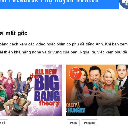
ời mất gốc
ằng cách xem các video hoặc phim có phụ đề tiếng Anh. Khi bạn xem n
cải thiện khả năng nghe và từ vựng của bạn. Ngoài ra, việc xem phụ đ
tạo ra sự khác biệt lớn giữa những người thông thạo ngoại ngữ với nh
g lực có thể khiến người học tương tác nhiều hơn với người bản ngữ v
Tập
c tiếng Anh có thể khiến bạn cảm thấy lạc lõng. Nếu không có một số tr
8
ất nhiều. Pasal sẽ cho bạn thấy ba khó khăn lớn nhất trong việc học t
ó khăn đó và tiếp tục Thực hành nói trong cuộc sống thựcNếu bạn thự
luyện tập các cuộc hội thoại tiếng Anh thực sự. Nhưng nó có thể thực sự khó kh
ện tập. Thứ hai, các cuộc trò chuyện bằng tiếng Anh có thể rất đáng sợ! Có rất nhiều áp
m bộ
Phim
Phim bộ