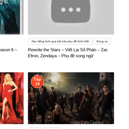
Học tiếng Anh qua bài hát phụ đề Anh-Việt
Song ca
eason 6 –
Rewrite the Stars – Viết Lại Số Phận – Zac
Efron, Zendaya – Phụ đề song ngữ
Tập
19