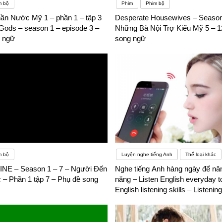
m bộ
Phim
Phim bộ
ần Nước Mỹ 1 – phần 1 – tập 3
Desperate Housewives – Season
Gods – season 1 – episode 3 –
Những Bà Nội Trợ Kiểu Mỹ 5 – 1
 ngữ
song ngữ
m bộ
Luyện nghe tiếng Anh
Thể loại khác
E – Season 1 – 7 – Người Đến
Nghe tiếng Anh hàng ngày để nâ
 – Phần 1 tập 7 – Phụ đề song
năng – Listen English everyday 
English listening skills – Listenin
Practice – Phụ đề song ngữ