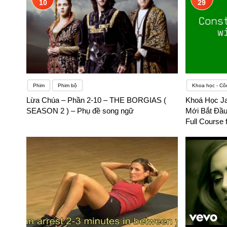
10
29
Phim
Phim bộ
Khoa học - Cô
Lừa Chúa – Phần 2-10 – THE BORGIAS (
Khoá Học J
SEASON 2 ) – Phụ đề song ngữ
Mới Bắt Đầu
Full Course 
song ngữ