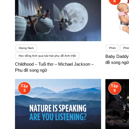
8
Giọng Nam
Phim
Phi
Baby Daddy 
Học tiếng Anh qua bài hát phụ đề Anh-Việt
đề song ngữ
Childhood – Tuổi thơ – Michael Jackson –
Phụ đề song ngữ
Tập
Tập
3
9