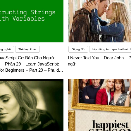
ng nghệ
Thể loại khác
Giọng Nữ
Học tiếng Anh qua bài hát p
avaScript Cơ Bản Cho Người
I Never Told You – Dear John – 
 – Phần 29 – Learn JavaScript:
ngữ
for Beginners – Part 29 – Phụ đề