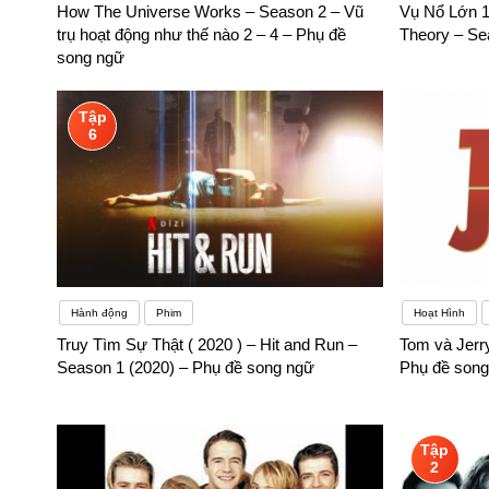
How The Universe Works – Season 2 – Vũ
Vụ Nổ Lớn 1
trụ hoạt động như thế nào 2 – 4 – Phụ đề
Theory – Se
song ngữ
Tập
6
Hành động
Phim
Hoạt Hình
Truy Tìm Sự Thật ( 2020 ) – Hit and Run –
Tom và Jer
Season 1 (2020) – Phụ đề song ngữ
Phụ đề song
Tập
2