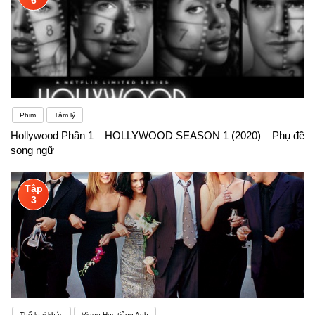
Phim
Tâm lý
Hollywood Phần 1 – HOLLYWOOD SEASON 1 (2020) – Phụ đề
song ngữ
Tập
3
Thể loại khác
Video Học tiếng Anh