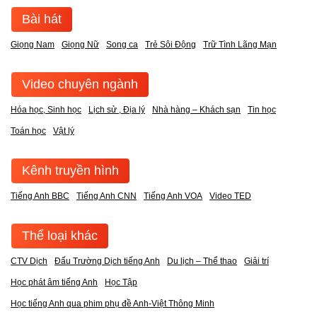
Bài hát
Giọng Nam
Giọng Nữ
Song ca
Trẻ Sôi Động
Trữ Tình Lãng Mạn
Video chuyên ngành
Hóa học, Sinh học
Lịch sử , Địa lý
Nhà hàng – Khách sạn
Tin học
Toán học
Vật lý
Kênh truyền hình
Tiếng Anh BBC
Tiếng Anh CNN
Tiếng Anh VOA
Video TED
Thể loại khác
CTV Dịch
Đấu Trường Dịch tiếng Anh
Du lịch – Thể thao
Giải trí
Học phát âm tiếng Anh
Học Tập
Học tiếng Anh qua phim phụ đề Anh-Việt Thông Minh