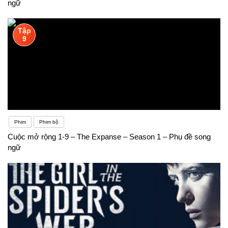
ngữ
Tập
9
Phim
Phim bộ
Cuộc mở rộng 1-9 – The Expanse – Season 1 – Phụ đề song
ngữ