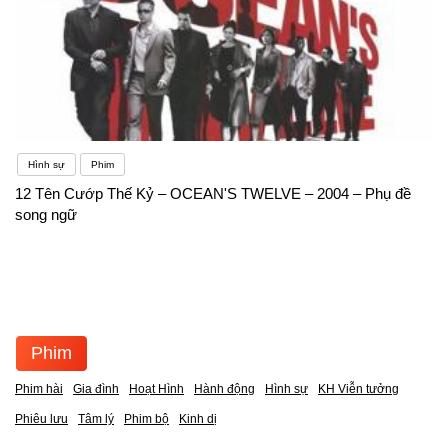
Hình sự
Phim
12 Tên Cướp Thế Kỷ – OCEAN'S TWELVE – 2004 – Phụ đề
song ngữ
Phim
Phim hài
Gia đình
Hoạt Hình
Hành động
Hình sự
KH Viễn tưởng
Phiêu lưu
Tâm lý
Phim bộ
Kinh dị