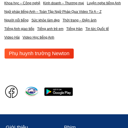
Khoa học – Công nghệ
Kinh doanh – Thương mại
Luyện nghe tiếng Anh
Ngữ pháp tiếng Anh – Toàn Tập Ngữ Pháp Qua Video Từ A – Z
Người nổi tiếng
Sức khỏe làm đẹp
Thời trang – Điện ảnh
Tiếng Anh giao tiếp
Tiếng anh trẻ em
Tiếng Hàn
Tin tức Quốc tế
Video Hài
Video Học tiếng Anh
Phụ huynh trường Newton
Giới thiệu
Phim