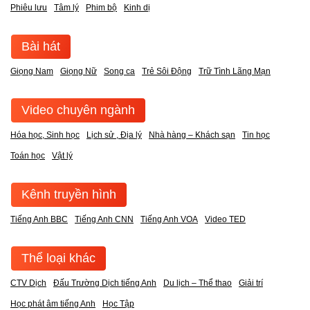
Phiêu lưu
Tâm lý
Phim bộ
Kinh dị
Bài hát
Giọng Nam
Giọng Nữ
Song ca
Trẻ Sôi Động
Trữ Tình Lãng Mạn
Video chuyên ngành
Hóa học, Sinh học
Lịch sử , Địa lý
Nhà hàng – Khách sạn
Tin học
Toán học
Vật lý
Kênh truyền hình
Tiếng Anh BBC
Tiếng Anh CNN
Tiếng Anh VOA
Video TED
Thể loại khác
CTV Dịch
Đấu Trường Dịch tiếng Anh
Du lịch – Thể thao
Giải trí
Học phát âm tiếng Anh
Học Tập