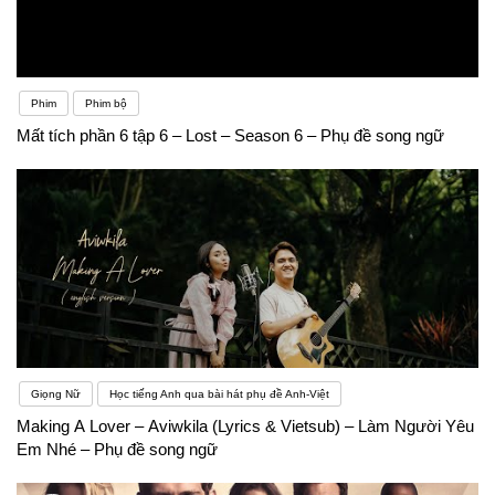
Phim
Phim bộ
Mất tích phần 6 tập 6 – Lost – Season 6 – Phụ đề song ngữ
Giọng Nữ
Học tiếng Anh qua bài hát phụ đề Anh-Việt
Making A Lover – Aviwkila (Lyrics & Vietsub) – Làm Người Yêu
Em Nhé – Phụ đề song ngữ