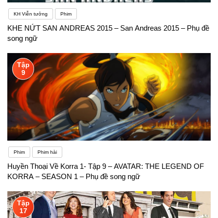
KH Viễn tưởng
Phim
KHE NỨT SAN ANDREAS 2015 – San Andreas 2015 – Phụ đề
song ngữ
Tập
9
Phim
Phim hài
Huyền Thoại Về Korra 1- Tập 9 – AVATAR: THE LEGEND OF
KORRA – SEASON 1 – Phụ đề song ngữ
Tập
17