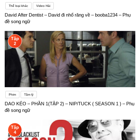
Thể loại khác
Video Hài
David After Dentist – David đi nhổ răng về – booba1234 – Phụ
đề song ngữ
Tập
2
Phim
Tâm lý
DAO KÉO – PHẦN 1(TẬP 2) – NIP/TUCK ( SEASON 1 ) – Phụ
đề song ngữ
Tập
4