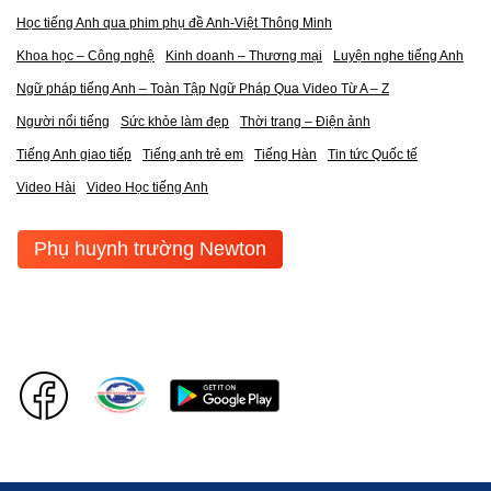
Học tiếng Anh qua phim phụ đề Anh-Việt Thông Minh
Khoa học – Công nghệ
Kinh doanh – Thương mại
Luyện nghe tiếng Anh
Ngữ pháp tiếng Anh – Toàn Tập Ngữ Pháp Qua Video Từ A – Z
Người nổi tiếng
Sức khỏe làm đẹp
Thời trang – Điện ảnh
Tiếng Anh giao tiếp
Tiếng anh trẻ em
Tiếng Hàn
Tin tức Quốc tế
Video Hài
Video Học tiếng Anh
Phụ huynh trường Newton