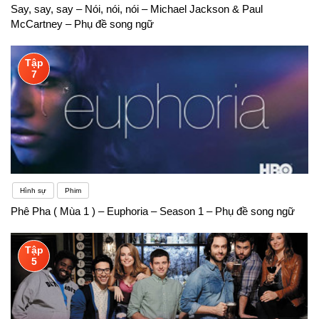
du lịch.
Say, say, say – Nói, nói, nói – Michael Jackson & Paul
McCartney – Phụ đề song ngữ
Tập
7
Hình sự
Phim
Phê Pha ( Mùa 1 ) – Euphoria – Season 1 – Phụ đề song ngữ
Tập
5