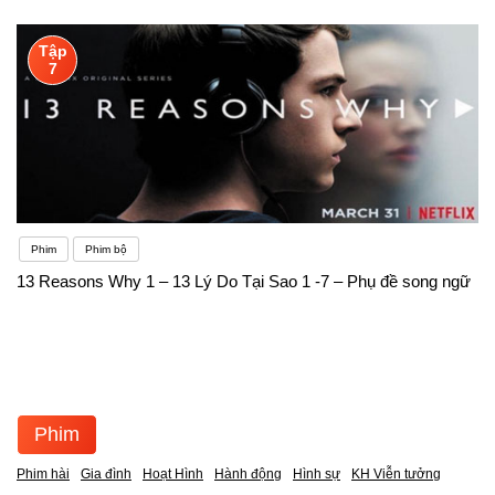
Tập
7
Phim
Phim bộ
13 Reasons Why 1 – 13 Lý Do Tại Sao 1 -7 – Phụ đề song ngữ
Phim
Phim hài
Gia đình
Hoạt Hình
Hành động
Hình sự
KH Viễn tưởng