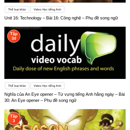
nguồn ngân sách, cũng như xã hội hóa giáo dục
Thể loại khác
Video Học tiếng Anh
trong dạy ngoại ngữ ở những lĩnh vực, khu vực có
Unit 16: Technology – Bài 16: Công nghệ – Phụ đề song ngữ
điều kiện
Tập
30
Thể loại khác
Video Học tiếng Anh
Nghĩa của An Eye opener – Từ vựng tiếng Anh hằng ngày – Bài
30: An Eye opener – Phụ đề song ngữ
Tập
3