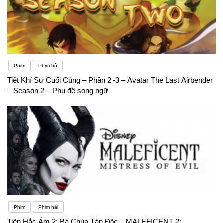
Phim
Phim bộ
Tiết Khí Sư Cuối Cùng – Phần 2 -3 – Avatar The Last Airbender
– Season 2 – Phụ đề song ngữ
Phim
Phim hài
Tiên Hắc Ám 2: Bà Chúa Tàn Độc – MALEFICENT 2: