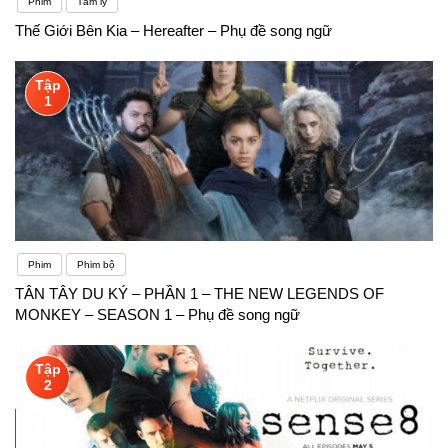
Phim
Tâm lý
Thế Giới Bên Kia – Hereafter – Phụ đề song ngữ
Tập
1
Phim
Phim bộ
TÂN TÂY DU KÝ – PHẦN 1 – THE NEW LEGENDS OF
MONKEY – SEASON 1 – Phụ đề song ngữ
Tập
2