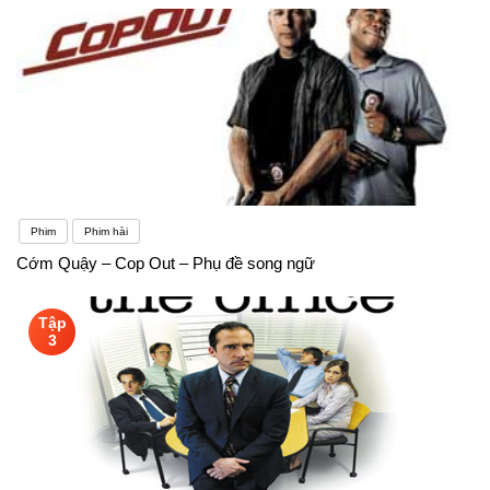
Phim
Phim hài
Cớm Quậy – Cop Out – Phụ đề song ngữ
Tập
3