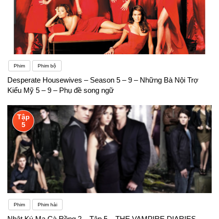
Phim
Phim bộ
Desperate Housewives – Season 5 – 9 – Những Bà Nội Trợ
Kiểu Mỹ 5 – 9 – Phụ đề song ngữ
Tập
5
Phim
Phim hài
Nhật Ký Ma Cà Rồng 2 – Tập 5 – THE VAMPIRE DIARIES –