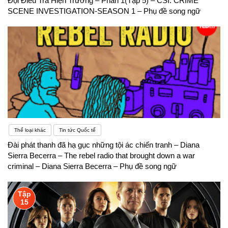
Đội Điều Tra Hiện Trường – Phần 1(Tập 5) – CSI: CRIME
SCENE INVESTIGATION-SEASON 1 – Phụ đề song ngữ
Thể loại khác
Tin tức Quốc tế
Đài phát thanh đã hạ gục những tội ác chiến tranh – Diana
Sierra Becerra – The rebel radio that brought down a war
criminal – Diana Sierra Becerra – Phụ đề song ngữ
Tập
15