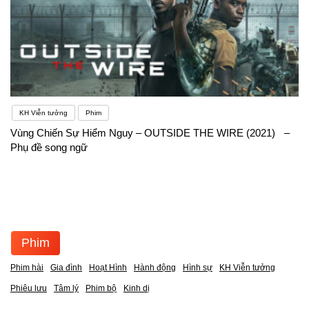
KH Viễn tưởng
Phim
Vùng Chiến Sự Hiểm Nguy – OUTSIDE THE WIRE (2021) –
Phụ đề song ngữ
Phim
Phim hài
Gia đình
Hoạt Hình
Hành động
Hình sự
KH Viễn tưởng
Phiêu lưu
Tâm lý
Phim bộ
Kinh dị