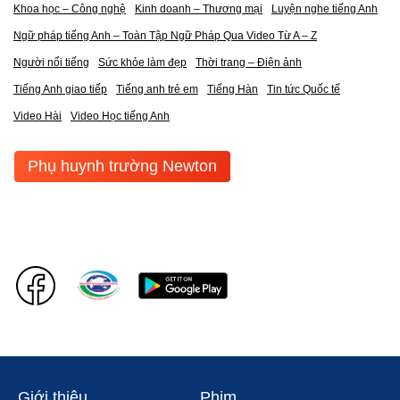
Khoa học – Công nghệ
Kinh doanh – Thương mại
Luyện nghe tiếng Anh
Ngữ pháp tiếng Anh – Toàn Tập Ngữ Pháp Qua Video Từ A – Z
Người nổi tiếng
Sức khỏe làm đẹp
Thời trang – Điện ảnh
Tiếng Anh giao tiếp
Tiếng anh trẻ em
Tiếng Hàn
Tin tức Quốc tế
Video Hài
Video Học tiếng Anh
Phụ huynh trường Newton
Giới thiệu
Phim