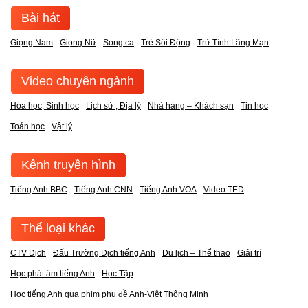
Bài hát
Giọng Nam
Giọng Nữ
Song ca
Trẻ Sôi Động
Trữ Tình Lãng Mạn
Video chuyên ngành
Hóa học, Sinh học
Lịch sử , Địa lý
Nhà hàng – Khách sạn
Tin học
Toán học
Vật lý
Kênh truyền hình
Tiếng Anh BBC
Tiếng Anh CNN
Tiếng Anh VOA
Video TED
Thể loại khác
CTV Dịch
Đấu Trường Dịch tiếng Anh
Du lịch – Thể thao
Giải trí
Học phát âm tiếng Anh
Học Tập
Học tiếng Anh qua phim phụ đề Anh-Việt Thông Minh