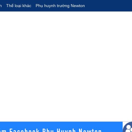
h
Thể loại khác
Phụ huynh trường Newton