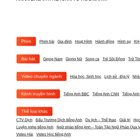
(2022) – Phụ đề song ngữ
Phim
Phim hài
Gia đình
Hoạt Hình
Hành động
Hình sự
KH 
Bài hát
Giọng Nam
Giọng Nữ
Song ca
Trẻ Sôi Động
Trữ Tì
Video chuyên ngành
Hóa học, Sinh học
Lịch sử , Địa lý
Nhà
Kênh truyền hình
Tiếng Anh BBC
Tiếng Anh CNN
Tiếng An
Thể loại khác
CTV Dịch
Đấu Trường Dịch tiếng Anh
Du lịch – Thể thao
Giải trí
Học
Luyện nghe tiếng Anh
Ngữ pháp tiếng Anh – Toàn Tập Ngữ Pháp Qua V
Video Hài
Video Học tiếng Anh