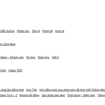
Viễn tưởng
Phiêu lưu
Tâm lý
Phim bộ
Kinh dị
nh Lãng Mạn
 hàng – Khách sạn
Tin học
Toán học
Vật lý
h VOA
Video TED
 phát âm tiếng Anh
Học Tập
Học tiếng Anh qua phim phụ đề Anh-Việt Thông Mi
ideo Từ A – Z
Người nổi tiếng
Sức khỏe làm đẹp
Thời trang – Điện ảnh
Tiếng