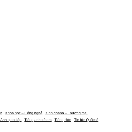
nh
Khoa học – Công nghệ
Kinh doanh – Thương mại
 Anh giao tiếp
Tiếng anh trẻ em
Tiếng Hàn
Tin tức Quốc tế