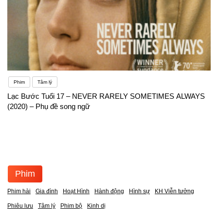
Phim
Tâm lý
Lạc Bước Tuổi 17 – NEVER RARELY SOMETIMES ALWAYS
(2020) – Phụ đề song ngữ
Phim
Phim hài
Gia đình
Hoạt Hình
Hành động
Hình sự
KH Viễn tưởng
Phiêu lưu
Tâm lý
Phim bộ
Kinh dị