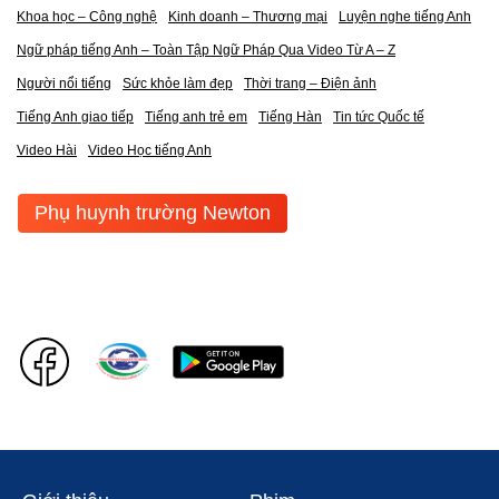
Khoa học – Công nghệ
Kinh doanh – Thương mại
Luyện nghe tiếng Anh
Ngữ pháp tiếng Anh – Toàn Tập Ngữ Pháp Qua Video Từ A – Z
Người nổi tiếng
Sức khỏe làm đẹp
Thời trang – Điện ảnh
Tiếng Anh giao tiếp
Tiếng anh trẻ em
Tiếng Hàn
Tin tức Quốc tế
Video Hài
Video Học tiếng Anh
Phụ huynh trường Newton