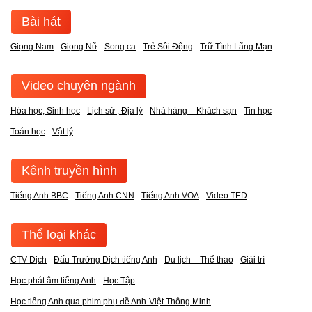
Bài hát
Giọng Nam
Giọng Nữ
Song ca
Trẻ Sôi Động
Trữ Tình Lãng Mạn
Video chuyên ngành
Hóa học, Sinh học
Lịch sử , Địa lý
Nhà hàng – Khách sạn
Tin học
Toán học
Vật lý
Kênh truyền hình
Tiếng Anh BBC
Tiếng Anh CNN
Tiếng Anh VOA
Video TED
Thể loại khác
CTV Dịch
Đấu Trường Dịch tiếng Anh
Du lịch – Thể thao
Giải trí
Học phát âm tiếng Anh
Học Tập
Học tiếng Anh qua phim phụ đề Anh-Việt Thông Minh