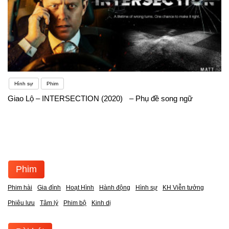
Hình sự
Phim
Giao Lộ – INTERSECTION (2020) – Phụ đề song ngữ
Phim
Phim hài
Gia đình
Hoạt Hình
Hành động
Hình sự
KH Viễn tưởng
Phiêu lưu
Tâm lý
Phim bộ
Kinh dị