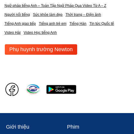
Ngữ pháp tiếng Anh – Toàn Tập Ngữ Pháp Qua Video Từ A – Z
Người nổi tiếng
Sức khỏe làm đẹp
Thời trang – Điện ảnh
Tiếng Anh giao tiếp
Tiếng anh trẻ em
Tiếng Hàn
Tin tức Quốc tế
Video Hài
Video Học tiếng Anh
Phụ huynh trường Newton
Giới thiệu
Phim