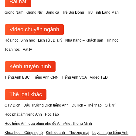
Bài hát
Giọng Nam
Giọng Nữ
Song ca
Trẻ Sôi Động
Trữ Tình Lãng Mạn
Video chuyên ngành
Hóa học, Sinh học
Lịch sử , Địa lý
Nhà hàng – Khách sạn
Tin học
Toán học
Vật lý
Kênh truyền hình
Tiếng Anh BBC
Tiếng Anh CNN
Tiếng Anh VOA
Video TED
Thể loại khác
CTV Dịch
Đấu Trường Dịch tiếng Anh
Du lịch – Thể thao
Giải trí
Học phát âm tiếng Anh
Học Tập
Học tiếng Anh qua phim phụ đề Anh-Việt Thông Minh
Khoa học – Công nghệ
Kinh doanh – Thương mại
Luyện nghe tiếng Anh