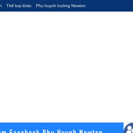
h
Thể loại khác
Phụ huynh trường Newton