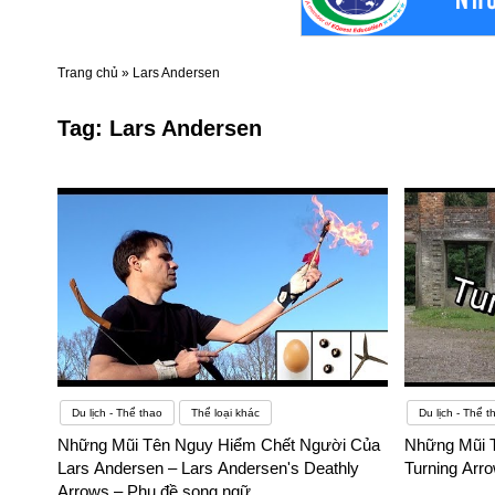
Trang chủ
»
Lars Andersen
Tag:
Lars Andersen
Du lịch - Thể thao
Thể loại khác
Du lịch - Thể t
Những Mũi Tên Nguy Hiểm Chết Người Của
Những Mũi 
Lars Andersen – Lars Andersen's Deathly
Turning Arr
Arrows – Phụ đề song ngữ