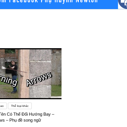
hao
Thể loại khác
Tên Có Thể Đổi Hướng Bay –
ows – Phụ đề song ngữ