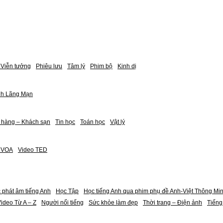
Viễn tưởng
Phiêu lưu
Tâm lý
Phim bộ
Kinh dị
nh Lãng Mạn
 hàng – Khách sạn
Tin học
Toán học
Vật lý
h VOA
Video TED
 phát âm tiếng Anh
Học Tập
Học tiếng Anh qua phim phụ đề Anh-Việt Thông Mi
ideo Từ A – Z
Người nổi tiếng
Sức khỏe làm đẹp
Thời trang – Điện ảnh
Tiếng