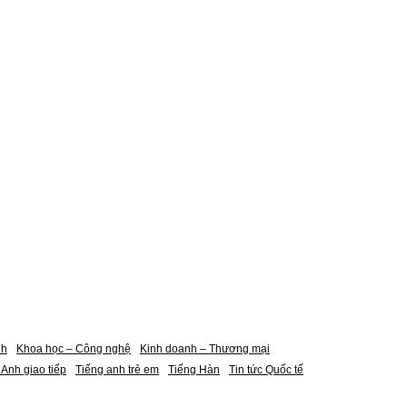
nh
Khoa học – Công nghệ
Kinh doanh – Thương mại
 Anh giao tiếp
Tiếng anh trẻ em
Tiếng Hàn
Tin tức Quốc tế