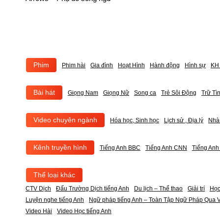
Phim
Phim hài
Gia đình
Hoạt Hình
Hành động
Hình sự
KH 
Bài hát
Giọng Nam
Giọng Nữ
Song ca
Trẻ Sôi Động
Trữ Tì
Video chuyên ngành
Hóa học, Sinh học
Lịch sử , Địa lý
Nhà
Kênh truyền hình
Tiếng Anh BBC
Tiếng Anh CNN
Tiếng An
Thể loại khác
CTV Dịch
Đấu Trường Dịch tiếng Anh
Du lịch – Thể thao
Giải trí
Học
Luyện nghe tiếng Anh
Ngữ pháp tiếng Anh – Toàn Tập Ngữ Pháp Qua V
Video Hài
Video Học tiếng Anh