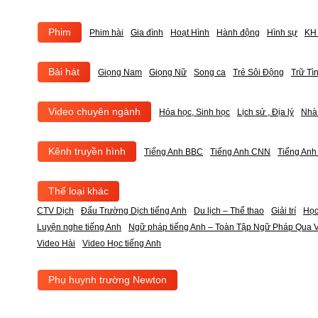
Phim
Phim hài
Gia đình
Hoạt Hình
Hành động
Hình sự
KH 
Bài hát
Giọng Nam
Giọng Nữ
Song ca
Trẻ Sôi Động
Trữ Tì
Video chuyên ngành
Hóa học, Sinh học
Lịch sử , Địa lý
Nhà
Kênh truyền hình
Tiếng Anh BBC
Tiếng Anh CNN
Tiếng An
Thể loại khác
CTV Dịch
Đấu Trường Dịch tiếng Anh
Du lịch – Thể thao
Giải trí
Học
Luyện nghe tiếng Anh
Ngữ pháp tiếng Anh – Toàn Tập Ngữ Pháp Qua V
Video Hài
Video Học tiếng Anh
Phụ huynh trường Newton