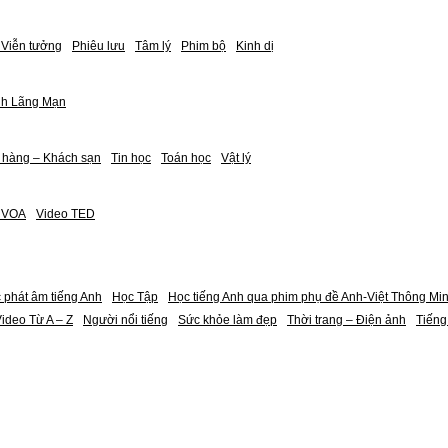
Viễn tưởng
Phiêu lưu
Tâm lý
Phim bộ
Kinh dị
nh Lãng Mạn
 hàng – Khách sạn
Tin học
Toán học
Vật lý
h VOA
Video TED
 phát âm tiếng Anh
Học Tập
Học tiếng Anh qua phim phụ đề Anh-Việt Thông Mi
ideo Từ A – Z
Người nổi tiếng
Sức khỏe làm đẹp
Thời trang – Điện ảnh
Tiếng