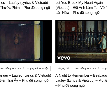
ies – Laufey (Lyrics & Vietsub) –
Let You Break My Heart Again – 
Thước Phim – Phụ đề song ngữ
(Vietsub) – Để Anh Làm Tan Vỡ 
Lần Nữa – Phụ đề song ngữ
Học tiếng Anh qua bài hát phụ đề Anh-Việt
Giọng Nữ
Học tiếng Anh qua bài hát p
ranger – Laufey (Lyrics & Vietsub)
A Night to Remember – Beabado
Điển Trai Ấy – Phụ đề song ngữ
Laufey (Lyrics & Vietsub) – Mộ
– Phụ đề song ngữ