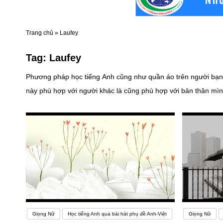
Trang chủ
»
Laufey
Tag:
Laufey
Phương pháp học tiếng Anh cũng như quần áo trên người bạn
này phù hợp với người khác là cũng phù hợp với bản thân mình
của bản thân. Một môi trường rèn luyện tiếng Anh hoàn hảo là
thể lập một nhóm học tập. Điều này sẽ giúp ích rất nhiều cho 
Giọng Nữ
Học tiếng Anh qua bài hát phụ đề Anh-Việt
Giọng Nữ