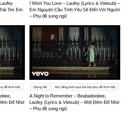
Laufey
I Wish You Love – Laufey (Lyrics & Vietsub) –
Trái Tim Em
Em Nguyện Cầu Tình Yêu Sẽ Đến Với Người
– Phụ đề song ngữ
hụ đề Anh-Việt
Giọng Nữ
Học tiếng Anh qua bài hát phụ đề Anh-Việt
obee,
A Night to Remember – Beabadoobee,
t Đêm Để Nhớ
Laufey (Lyrics & Vietsub) – Một Đêm Để Nhớ
– Phụ đề song ngữ