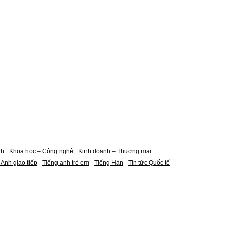
nh
Khoa học – Công nghệ
Kinh doanh – Thương mại
 Anh giao tiếp
Tiếng anh trẻ em
Tiếng Hàn
Tin tức Quốc tế