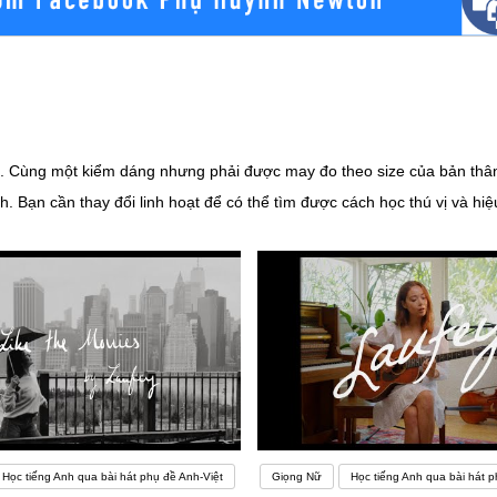
. Cùng một kiểm dáng nhưng phải được may đo theo size của bản thâ
. Bạn cần thay đổi linh hoạt để có thể tìm được cách học thú vị và hi
 nơi để bạn giao tiếp và học tập những kiến thức mới. Nếu trường học 
việc học ngoại ngữ của bạn đó.
Học tiếng Anh qua bài hát phụ đề Anh-Việt
Giọng Nữ
Học tiếng Anh qua bài hát p