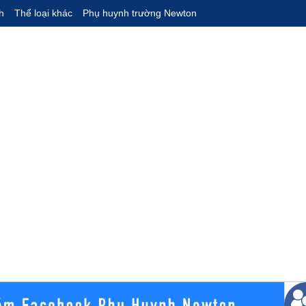
h
Thể loại khác
Phụ huynh trường Newton