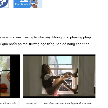
n mới vừa vặn. Tương tự như vậy, không phải phương pháp
ệu quả nhấtTạo môi trường học tiếng Anh để nâng cao trình độ
và gia đình bạn không có nhiều người nói tiếng Anh thì bạn có
hụ đề Anh-Việt
Giọng Nữ
Học tiếng Anh qua bài hát phụ đề Anh-Việt