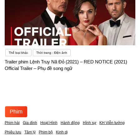
Thể loại khác
Thời trang - Điện ảnh
Trailer phim Lệnh Truy Nã Đỏ (2021) – RED NOTICE (2021)
Official Trailer – Phụ đề song ngữ
Phim
Phim hài
Gia đình
Hoạt Hình
Hành động
Hình sự
KH Viễn tưởng
Phiêu lưu
Tâm lý
Phim bộ
Kinh dị