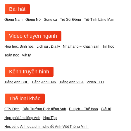
Bài hát
Giọng Nam
Giọng Nữ
Song ca
Trẻ Sôi Động
Trữ Tình Lãng Mạn
Video chuyên ngành
Hóa học, Sinh học
Lịch sử , Địa lý
Nhà hàng – Khách sạn
Tin học
Toán học
Vật lý
Kênh truyền hình
Tiếng Anh BBC
Tiếng Anh CNN
Tiếng Anh VOA
Video TED
Thể loại khác
CTV Dịch
Đấu Trường Dịch tiếng Anh
Du lịch – Thể thao
Giải trí
Học phát âm tiếng Anh
Học Tập
Học tiếng Anh qua phim phụ đề Anh-Việt Thông Minh