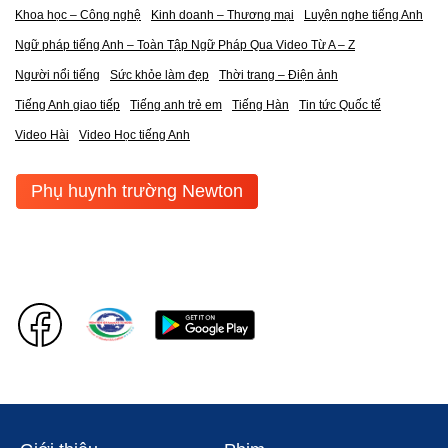
Khoa học – Công nghệ
Kinh doanh – Thương mại
Luyện nghe tiếng Anh
Ngữ pháp tiếng Anh – Toàn Tập Ngữ Pháp Qua Video Từ A – Z
Người nổi tiếng
Sức khỏe làm đẹp
Thời trang – Điện ảnh
Tiếng Anh giao tiếp
Tiếng anh trẻ em
Tiếng Hàn
Tin tức Quốc tế
Video Hài
Video Học tiếng Anh
Phụ huynh trường Newton