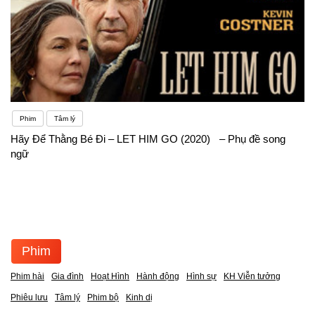
Phim
Tâm lý
Hãy Để Thằng Bé Đi – LET HIM GO (2020) – Phụ đề song
ngữ
Phim
Phim hài
Gia đình
Hoạt Hình
Hành động
Hình sự
KH Viễn tưởng
Phiêu lưu
Tâm lý
Phim bộ
Kinh dị