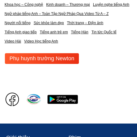
Khoa học – Công nghệ
Kinh doanh – Thương mại
Luyện nghe tiếng Anh
Ngữ pháp tiếng Anh – Toàn Tập Ngữ Pháp Qua Video Từ A – Z
Người nổi tiếng
Sức khỏe làm đẹp
Thời trang – Điện ảnh
Tiếng Anh giao tiếp
Tiếng anh trẻ em
Tiếng Hàn
Tin tức Quốc tế
Video Hài
Video Học tiếng Anh
Phụ huynh trường Newton