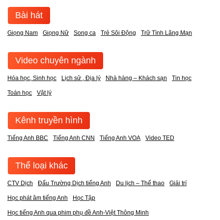
Bài hát
Giọng Nam
Giọng Nữ
Song ca
Trẻ Sôi Động
Trữ Tình Lãng Mạn
Video chuyên ngành
Hóa học, Sinh học
Lịch sử , Địa lý
Nhà hàng – Khách sạn
Tin học
Toán học
Vật lý
Kênh truyền hình
Tiếng Anh BBC
Tiếng Anh CNN
Tiếng Anh VOA
Video TED
Thể loại khác
CTV Dịch
Đấu Trường Dịch tiếng Anh
Du lịch – Thể thao
Giải trí
Học phát âm tiếng Anh
Học Tập
Học tiếng Anh qua phim phụ đề Anh-Việt Thông Minh