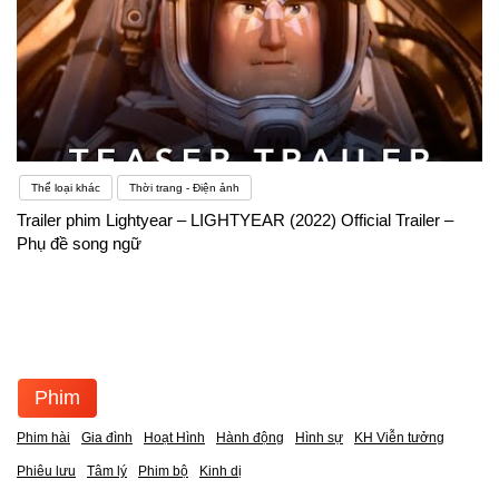
Thể loại khác
Thời trang - Điện ảnh
Trailer phim Lightyear – LIGHTYEAR (2022) Official Trailer –
Phụ đề song ngữ
Phim
Phim hài
Gia đình
Hoạt Hình
Hành động
Hình sự
KH Viễn tưởng
Phiêu lưu
Tâm lý
Phim bộ
Kinh dị