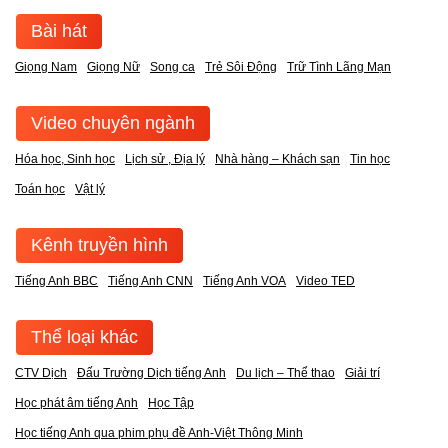
Bài hát
Giọng Nam
Giọng Nữ
Song ca
Trẻ Sôi Động
Trữ Tình Lãng Mạn
Video chuyên ngành
Hóa học, Sinh học
Lịch sử , Địa lý
Nhà hàng – Khách sạn
Tin học
Toán học
Vật lý
Kênh truyền hình
Tiếng Anh BBC
Tiếng Anh CNN
Tiếng Anh VOA
Video TED
Thể loại khác
CTV Dịch
Đấu Trường Dịch tiếng Anh
Du lịch – Thể thao
Giải trí
Học phát âm tiếng Anh
Học Tập
Học tiếng Anh qua phim phụ đề Anh-Việt Thông Minh