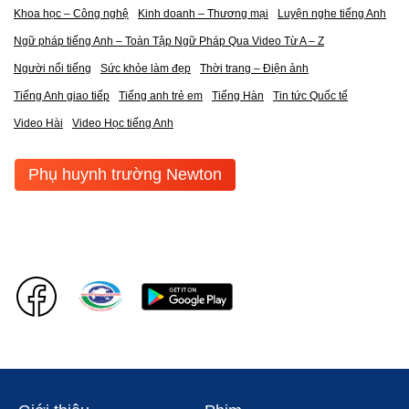
Khoa học – Công nghệ
Kinh doanh – Thương mại
Luyện nghe tiếng Anh
Ngữ pháp tiếng Anh – Toàn Tập Ngữ Pháp Qua Video Từ A – Z
Người nổi tiếng
Sức khỏe làm đẹp
Thời trang – Điện ảnh
Tiếng Anh giao tiếp
Tiếng anh trẻ em
Tiếng Hàn
Tin tức Quốc tế
Video Hài
Video Học tiếng Anh
Phụ huynh trường Newton