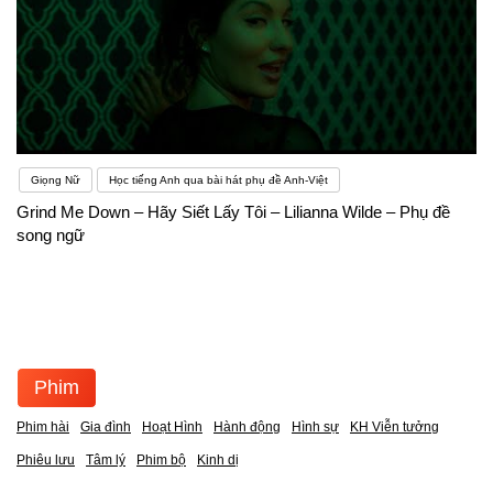
Giọng Nữ
Học tiếng Anh qua bài hát phụ đề Anh-Việt
Grind Me Down – Hãy Siết Lấy Tôi – Lilianna Wilde – Phụ đề
song ngữ
Phim
Phim hài
Gia đình
Hoạt Hình
Hành động
Hình sự
KH Viễn tưởng
Phiêu lưu
Tâm lý
Phim bộ
Kinh dị