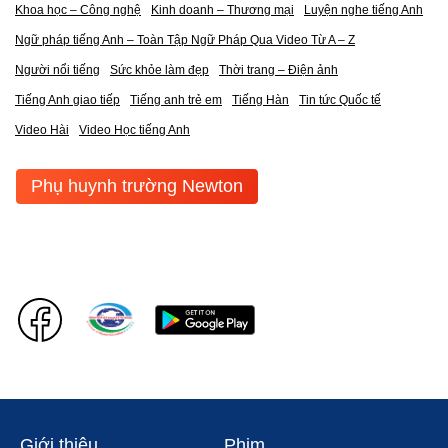
Khoa học – Công nghệ
Kinh doanh – Thương mại
Luyện nghe tiếng Anh
Ngữ pháp tiếng Anh – Toàn Tập Ngữ Pháp Qua Video Từ A – Z
Người nổi tiếng
Sức khỏe làm đẹp
Thời trang – Điện ảnh
Tiếng Anh giao tiếp
Tiếng anh trẻ em
Tiếng Hàn
Tin tức Quốc tế
Video Hài
Video Học tiếng Anh
Phụ huynh trường Newton
Giới thiệu
Phim