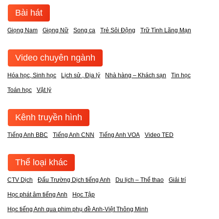
Bài hát
Giọng Nam
Giọng Nữ
Song ca
Trẻ Sôi Động
Trữ Tình Lãng Mạn
Video chuyên ngành
Hóa học, Sinh học
Lịch sử , Địa lý
Nhà hàng – Khách sạn
Tin học
Toán học
Vật lý
Kênh truyền hình
Tiếng Anh BBC
Tiếng Anh CNN
Tiếng Anh VOA
Video TED
Thể loại khác
CTV Dịch
Đấu Trường Dịch tiếng Anh
Du lịch – Thể thao
Giải trí
Học phát âm tiếng Anh
Học Tập
Học tiếng Anh qua phim phụ đề Anh-Việt Thông Minh