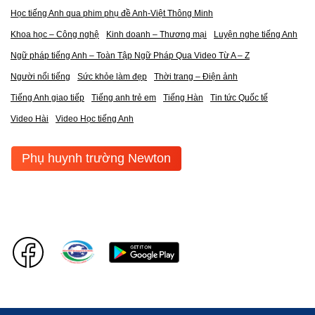
Học tiếng Anh qua phim phụ đề Anh-Việt Thông Minh
Khoa học – Công nghệ
Kinh doanh – Thương mại
Luyện nghe tiếng Anh
Ngữ pháp tiếng Anh – Toàn Tập Ngữ Pháp Qua Video Từ A – Z
Người nổi tiếng
Sức khỏe làm đẹp
Thời trang – Điện ảnh
Tiếng Anh giao tiếp
Tiếng anh trẻ em
Tiếng Hàn
Tin tức Quốc tế
Video Hài
Video Học tiếng Anh
Phụ huynh trường Newton