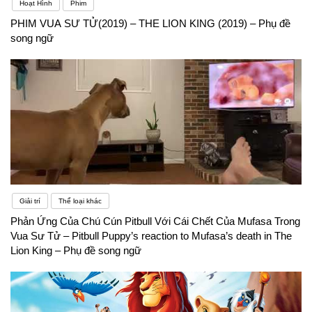
Hoạt Hình
Phim
PHIM VUA SƯ TỬ(2019) – THE LION KING (2019) – Phụ đề
song ngữ
Giải trí
Thể loại khác
Phản Ứng Của Chú Cún Pitbull Với Cái Chết Của Mufasa Trong
Vua Sư Tử – Pitbull Puppy’s reaction to Mufasa’s death in The
Lion King – Phụ đề song ngữ