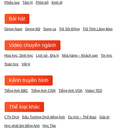
Phiêu lưu
Tâm lý
Phim bộ
Kinh dị
Bài hát
Giọng Nam
Giọng Nữ
Song ca
Trẻ Sôi Động
Trữ Tình Lãng Mạn
Video chuyên ngành
Hóa học, Sinh học
Lịch sử , Địa lý
Nhà hàng – Khách sạn
Tin học
Toán học
Vật lý
Kênh truyền hình
Tiếng Anh BBC
Tiếng Anh CNN
Tiếng Anh VOA
Video TED
Thể loại khác
CTV Dịch
Đấu Trường Dịch tiếng Anh
Du lịch – Thể thao
Giải trí
Học phát âm tiếng Anh
Học Tập