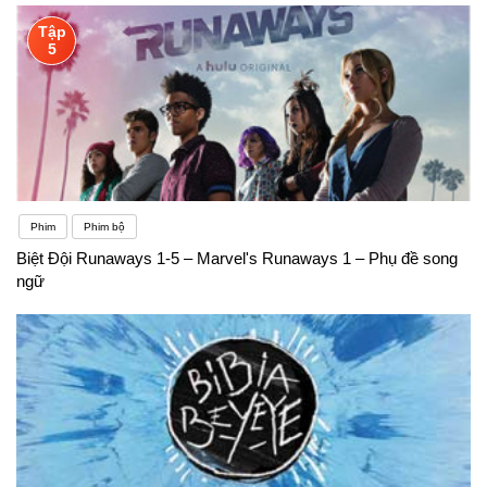
Tập
5
Phim
Phim bộ
Biệt Đội Runaways 1-5 – Marvel's Runaways 1 – Phụ đề song
ngữ