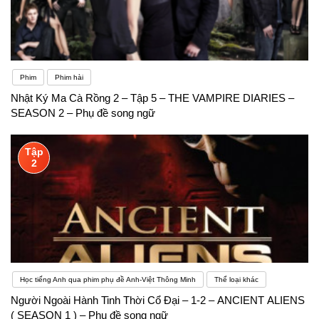
Phim
Phim hài
Nhật Ký Ma Cà Rồng 2 – Tập 5 – THE VAMPIRE DIARIES –
SEASON 2 – Phụ đề song ngữ
Tập
2
Học tiếng Anh qua phim phụ đề Anh-Việt Thông Minh
Thể loại khác
Người Ngoài Hành Tinh Thời Cổ Đại – 1-2 – ANCIENT ALIENS
( SEASON 1 ) – Phụ đề song ngữ