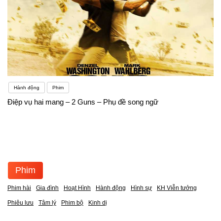
Hành động
Phim
Điệp vụ hai mang – 2 Guns – Phụ đề song ngữ
Phim
Phim hài
Gia đình
Hoạt Hình
Hành động
Hình sự
KH Viễn tưởng
Phiêu lưu
Tâm lý
Phim bộ
Kinh dị