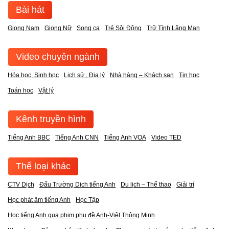
Bài hát
Giọng Nam
Giọng Nữ
Song ca
Trẻ Sôi Động
Trữ Tình Lãng Mạn
Video chuyên ngành
Hóa học, Sinh học
Lịch sử , Địa lý
Nhà hàng – Khách sạn
Tin học
Toán học
Vật lý
Kênh truyền hình
Tiếng Anh BBC
Tiếng Anh CNN
Tiếng Anh VOA
Video TED
Thể loại khác
CTV Dịch
Đấu Trường Dịch tiếng Anh
Du lịch – Thể thao
Giải trí
Học phát âm tiếng Anh
Học Tập
Học tiếng Anh qua phim phụ đề Anh-Việt Thông Minh