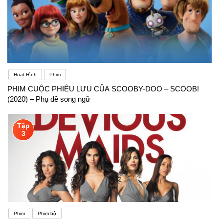
Hoạt Hình
Phim
PHIM CUỘC PHIÊU LƯU CỦA SCOOBY-DOO – SCOOB!
(2020) – Phụ đề song ngữ
Tập
3
Phim
Phim bộ