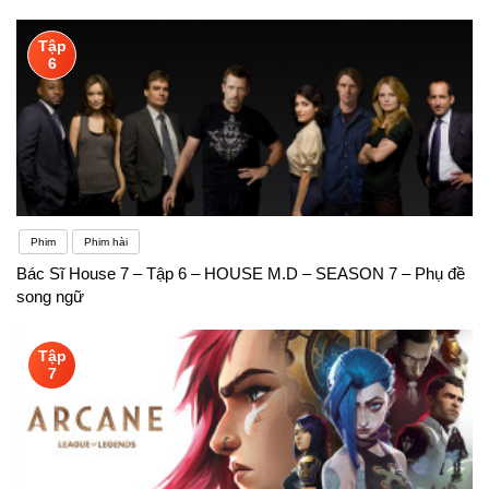
Tập
6
Phim
Phim hài
Bác Sĩ House 7 – Tập 6 – HOUSE M.D – SEASON 7 – Phụ đề
song ngữ
Tập
7