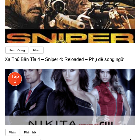
Hành động
Phim
Xạ Thủ Bắn Tỉa 4 – Sniper 4: Reloaded – Phụ đề song ngữ
Tập
1
Phim
Phim bộ