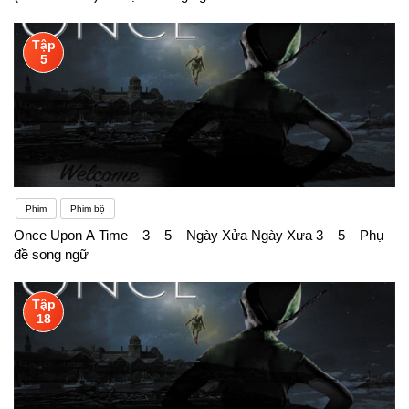
Tập
5
Phim
Phim bộ
Once Upon A Time – 3 – 5 – Ngày Xửa Ngày Xưa 3 – 5 – Phụ
đề song ngữ
Tập
18