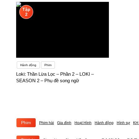
Tập
2
Hành động
Phim
Loki: Thần Lừa Lọc – Phần 2 – LOKI –
SEASON 2 – Phụ đề song ngữ
Phim
Phim hài
Gia đình
Hoạt Hình
Hành động
Hình sự
KH 