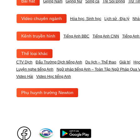
Bài hát
Giọng Nam
Giọng Nữ
Song ca
Trẻ Sôi Động
Trữ Tì
Video chuyên ngành
Hóa học, Sinh học
Lịch sử , Địa lý
Nhà
Kênh truyền hình
Tiếng Anh BBC
Tiếng Anh CNN
Tiếng An
Thể loại khác
CTV Dịch
Đấu Trường Dịch tiếng Anh
Du lịch – Thể thao
Giải trí
Học
Luyện nghe tiếng Anh
Ngữ pháp tiếng Anh – Toàn Tập Ngữ Pháp Qua V
Video Hài
Video Học tiếng Anh
Phụ huynh trường Newton