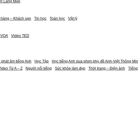
nh Lãng Mạn
 hàng – Khách sạn
Tin học
Toán học
Vật lý
h VOA
Video TED
 phát âm tiếng Anh
Học Tập
Học tiếng Anh qua phim phụ đề Anh-Việt Thông Mi
ideo Từ A – Z
Người nổi tiếng
Sức khỏe làm đẹp
Thời trang – Điện ảnh
Tiếng