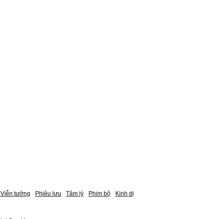
Viễn tưởng
Phiêu lưu
Tâm lý
Phim bộ
Kinh dị