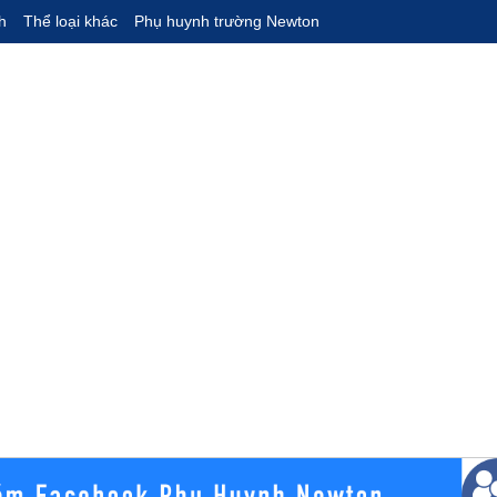
h
Thể loại khác
Phụ huynh trường Newton