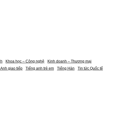
nh
Khoa học – Công nghệ
Kinh doanh – Thương mại
 Anh giao tiếp
Tiếng anh trẻ em
Tiếng Hàn
Tin tức Quốc tế