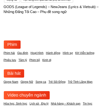
GODS (League of Legends) – NewJeans (Lyrics & Vietsub) –
Những Đấng Tối Cao – Phụ đề song ngữ
Phim
Phim hài
Gia đình
Hoạt Hình
Hành động
Hình sự
KH Viễn tưởng
Phiêu lưu
Tâm lý
Phim bộ
Kinh dị
Bài hát
Giọng Nam
Giọng Nữ
Song ca
Trẻ Sôi Động
Trữ Tình Lãng Mạn
Video chuyên ngành
Hóa học, Sinh học
Lịch sử , Địa lý
Nhà hàng – Khách sạn
Tin học