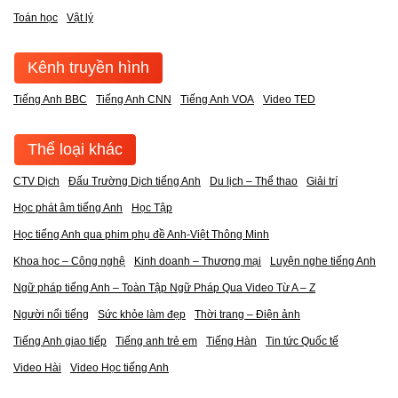
Toán học
Vật lý
Kênh truyền hình
Tiếng Anh BBC
Tiếng Anh CNN
Tiếng Anh VOA
Video TED
Thể loại khác
CTV Dịch
Đấu Trường Dịch tiếng Anh
Du lịch – Thể thao
Giải trí
Học phát âm tiếng Anh
Học Tập
Học tiếng Anh qua phim phụ đề Anh-Việt Thông Minh
Khoa học – Công nghệ
Kinh doanh – Thương mại
Luyện nghe tiếng Anh
Ngữ pháp tiếng Anh – Toàn Tập Ngữ Pháp Qua Video Từ A – Z
Người nổi tiếng
Sức khỏe làm đẹp
Thời trang – Điện ảnh
Tiếng Anh giao tiếp
Tiếng anh trẻ em
Tiếng Hàn
Tin tức Quốc tế
Video Hài
Video Học tiếng Anh