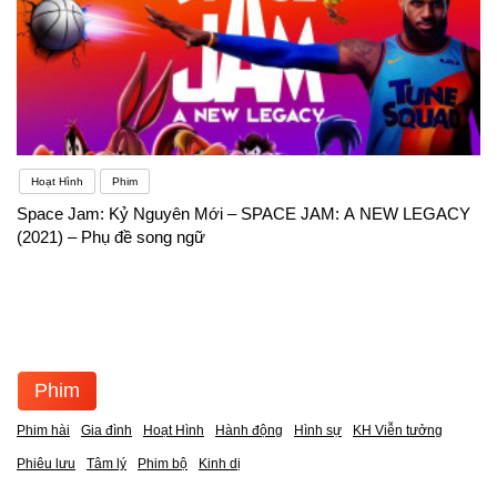
Hoạt Hình
Phim
Space Jam: Kỷ Nguyên Mới – SPACE JAM: A NEW LEGACY
(2021) – Phụ đề song ngữ
Phim
Phim hài
Gia đình
Hoạt Hình
Hành động
Hình sự
KH Viễn tưởng
Phiêu lưu
Tâm lý
Phim bộ
Kinh dị