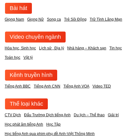
Bài hát
Giọng Nam
Giọng Nữ
Song ca
Trẻ Sôi Động
Trữ Tình Lãng Mạn
Video chuyên ngành
Hóa học, Sinh học
Lịch sử , Địa lý
Nhà hàng – Khách sạn
Tin học
Toán học
Vật lý
Kênh truyền hình
Tiếng Anh BBC
Tiếng Anh CNN
Tiếng Anh VOA
Video TED
Thể loại khác
CTV Dịch
Đấu Trường Dịch tiếng Anh
Du lịch – Thể thao
Giải trí
Học phát âm tiếng Anh
Học Tập
Học tiếng Anh qua phim phụ đề Anh-Việt Thông Minh