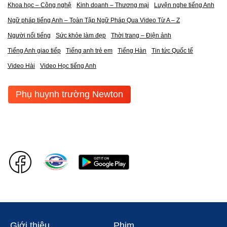
Khoa học – Công nghệ
Kinh doanh – Thương mại
Luyện nghe tiếng Anh
Ngữ pháp tiếng Anh – Toàn Tập Ngữ Pháp Qua Video Từ A – Z
Người nổi tiếng
Sức khỏe làm đẹp
Thời trang – Điện ảnh
Tiếng Anh giao tiếp
Tiếng anh trẻ em
Tiếng Hàn
Tin tức Quốc tế
Video Hài
Video Học tiếng Anh
Phụ huynh trường Newton
Giới thiệu
Phim