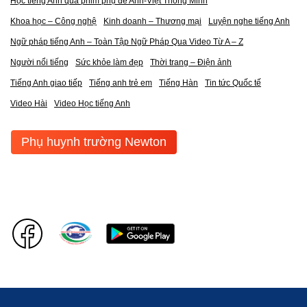
Học tiếng Anh qua phim phụ đề Anh-Việt Thông Minh
Khoa học – Công nghệ
Kinh doanh – Thương mại
Luyện nghe tiếng Anh
Ngữ pháp tiếng Anh – Toàn Tập Ngữ Pháp Qua Video Từ A – Z
Người nổi tiếng
Sức khỏe làm đẹp
Thời trang – Điện ảnh
Tiếng Anh giao tiếp
Tiếng anh trẻ em
Tiếng Hàn
Tin tức Quốc tế
Video Hài
Video Học tiếng Anh
Phụ huynh trường Newton