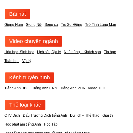
Bài hát
Giọng Nam
Giọng Nữ
Song ca
Trẻ Sôi Động
Trữ Tình Lãng Mạn
Video chuyên ngành
Hóa học, Sinh học
Lịch sử , Địa lý
Nhà hàng – Khách sạn
Tin học
Toán học
Vật lý
Kênh truyền hình
Tiếng Anh BBC
Tiếng Anh CNN
Tiếng Anh VOA
Video TED
Thể loại khác
CTV Dịch
Đấu Trường Dịch tiếng Anh
Du lịch – Thể thao
Giải trí
Học phát âm tiếng Anh
Học Tập