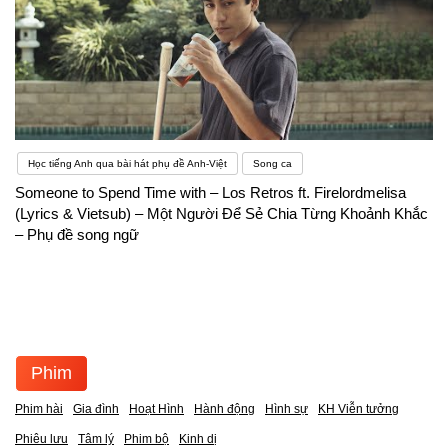
Học tiếng Anh qua bài hát phụ đề Anh-Việt
Song ca
Someone to Spend Time with – Los Retros ft. Firelordmelisa
(Lyrics & Vietsub) – Một Người Để Sẻ Chia Từng Khoảnh Khắc
– Phụ đề song ngữ
Phim
Phim hài
Gia đình
Hoạt Hình
Hành động
Hình sự
KH Viễn tưởng
Phiêu lưu
Tâm lý
Phim bộ
Kinh dị