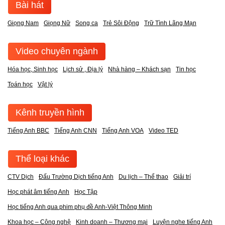
Bài hát
Giọng Nam
Giọng Nữ
Song ca
Trẻ Sôi Động
Trữ Tình Lãng Mạn
Video chuyên ngành
Hóa học, Sinh học
Lịch sử , Địa lý
Nhà hàng – Khách sạn
Tin học
Toán học
Vật lý
Kênh truyền hình
Tiếng Anh BBC
Tiếng Anh CNN
Tiếng Anh VOA
Video TED
Thể loại khác
CTV Dịch
Đấu Trường Dịch tiếng Anh
Du lịch – Thể thao
Giải trí
Học phát âm tiếng Anh
Học Tập
Học tiếng Anh qua phim phụ đề Anh-Việt Thông Minh
Khoa học – Công nghệ
Kinh doanh – Thương mại
Luyện nghe tiếng Anh