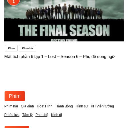
1
Phim
Phim bộ
Mất tích phần 6 tập 1 – Lost – Season 6 – Phụ đề song ngữ
Phim
Phim hài
Gia đình
Hoạt Hình
Hành động
Hình sự
KH Viễn tưởng
Phiêu lưu
Tâm lý
Phim bộ
Kinh dị