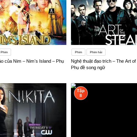
Phim
Phim
Phim hài
ảo của Nim – Nim's Island – Phụ
Nghệ thuật đạo trích – The Art of 
Phụ đề song ngữ
Tập
8