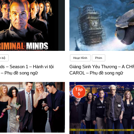
m bộ
Hoạt Hình
Phim
ds – Season 1 – Hành vi tội
Giáng Sinh Yêu Thương – A C
 – Phụ đề song ngữ
CAROL – Phụ đề song ngữ
Tập
5