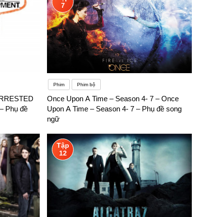
7
Phim
Phim bộ
 ARRESTED
Once Upon A Time – Season 4- 7 – Once
 Phụ đề
Upon A Time – Season 4- 7 – Phụ đề song
ngữ
Tập
12