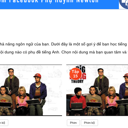
khả năng ngôn ngữ của bạn. Dưới đây là một số gợi ý để bạn học tiến
 nội dung nào có phụ đề tiếng Anh. Chọn nội dung mà bạn quan tâm và 
iểu nghĩa của từ mới và cách sử dụng chúng trong ngữ cảnh.3. Tập tr
h phát âm đúng để cải thiện khả năng nghe và nói của bạn.4. Ghi chú t
Tập
ới phụ đề tắt: Khi bạn đã quen với nội dung, hãy tắt phụ đề và xem lạ
15
hụ đề là một quá trình, hãy kiên nhẫn và thường xuyên thực hành!Trạ
iến bộ nhanh chóng. Một nghiên cứu cho rằng lo lắng có thể dẫn đến t
 đẻ thực sự là thử thách đối với nhiều người. Tiếng Anh tuy là ngôn 
đừng lo vì còn có rất nhiều người như thế.Có lẽ các bạn cũng có thể d
 của chúng ta. Có nhiều bạn nghĩ rằng tại sao phải mất thời gian mấy n
m bộ
Phim
Phim bộ