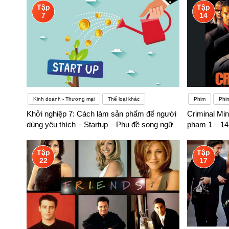
Tập
Tập
7
14
Kinh doanh - Thương mại
Thể loại khác
Phim
Phi
Khởi nghiệp 7: Cách làm sản phẩm để người
Criminal Min
dùng yêu thích – Startup – Phụ đề song ngữ
phạm 1 – 14
Tập
Tập
22
17