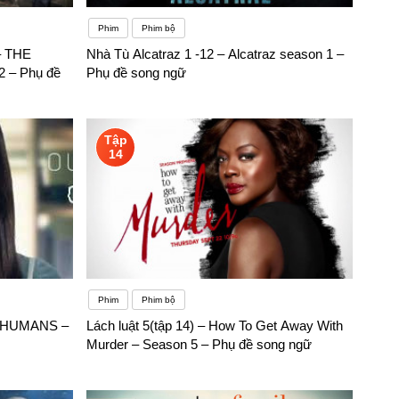
Phim
Phim bộ
– THE
Nhà Tù Alcatraz 1 -12 – Alcatraz season 1 –
 – Phụ đề
Phụ đề song ngữ
Tập
14
Phim
Phim bộ
 – HUMANS –
Lách luật 5(tập 14) – How To Get Away With
Murder – Season 5 – Phụ đề song ngữ