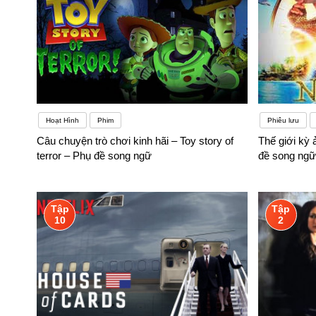
Hoạt Hình
Phim
Phiêu lưu
Câu chuyện trò chơi kinh hãi – Toy story of
Thế giới kỳ 
terror – Phụ đề song ngữ
đề song ngữ
Tập
Tập
10
2