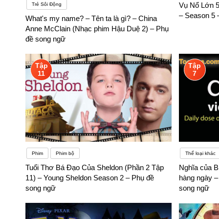
Vụ Nổ Lớn 5
Trẻ Sôi Động
– Season 5 
What's my name? – Tên ta là gì? – China
Anne McClain (Nhạc phim Hậu Duệ 2) – Phụ
đề song ngữ
Tập
Tập
11
7
Phim
Phim bộ
Thể loại khác
Tuổi Thơ Bá Đạo Của Sheldon (Phần 2 Tập
Nghĩa của B
11) – Young Sheldon Season 2 – Phụ đề
hàng ngày –
song ngữ
song ngữ