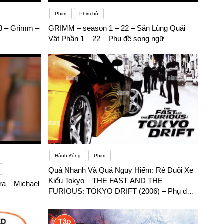
Phim
Phim bộ
 8 – Grimm –
GRIMM – season 1 – 22 – Săn Lùng Quái
Vật Phần 1 – 22 – Phụ đề song ngữ
Hành động
Phim
Quá Nhanh Và Quá Nguy Hiểm: Rê Đuôi Xe
Kiểu Tokyo – THE FAST AND THE
a – Michael
FURIOUS: TOKYO DRIFT (2006) – Phụ đề
song ngữ
Tập