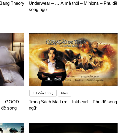
 Bang Theory
Underwear – … À mà thôi – Minions – Phụ đề
song ngữ
KH Viễn tưởng
Phim
 4 – GOOD
Trang Sách Ma Lực – Inkheart – Phụ đề song
 đề song
ngữ