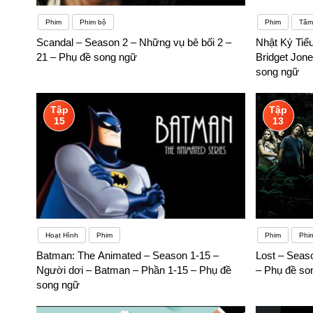
Phim
Phim bộ
Phim
Tâm 
Scandal – Season 2 – Những vụ bê bối 2 –
Nhật Ký Tiể
21 – Phụ đề song ngữ
Bridget Jon
song ngữ
Tập
Tập
15
13
Hoạt Hình
Phim
Phim
Phi
Batman: The Animated – Season 1-15 –
Lost – Seas
Người dơi – Batman – Phần 1-15 – Phụ đề
– Phụ đề so
song ngữ