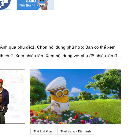
g Anh qua phụ đề:1. Chọn nội dung phù hợp: Bạn có thể xem
thích.2. Xem nhiều lần: Xem nội dung với phụ đề nhiều lần để
ung vào âm thanh và phát âm: Nghe kỹ càng cách diễn đạt của
ừ vựng: Khi bạn gặp từ mới trong phụ đề, ghi chú chúng lại.
i. Điều này giúp bạn kiểm tra khả năng nghe và hiểu nghĩa từ
ng thái lo lắng ảnh hưởng không nhỏ đến khả năng học ngoại
ức giận và thất vọng – trạng thái tâm lý hoàn toàn không có
ngữ toàn cầu nhưng không phải dễ học và nhanh chóng thành
ễ dàng nhận thấy tiếng Anh hiện nay là ngôn ngữ rất phổ biến
ăm cho việc học tiếng Anh, trong khi có thể chọn một ngành học
Thể loại khác
Thời trang - Điện ảnh