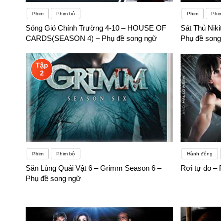
Phim
Phim bộ
Phim
Phi
Sóng Gió Chính Trường 4-10 – HOUSE OF
Sát Thủ Niki
CARDS(SEASON 4) – Phụ đề song ngữ
Phụ đề song
Tập
2
Phim
Phim bộ
Hành động
Săn Lùng Quái Vật 6 – Grimm Season 6 –
Rơi tự do – 
Phụ đề song ngữ