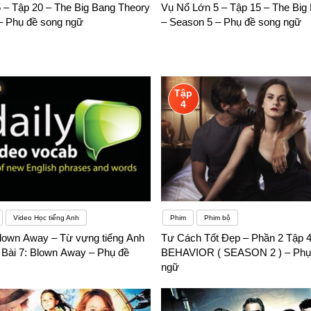
 – Tập 20 – The Big Bang Theory
Vụ Nổ Lớn 5 – Tập 15 – The Big
– Phụ đề song ngữ
– Season 5 – Phụ đề song ngữ
Tập
4
Video Học tiếng Anh
Phim
Phim bộ
lown Away – Từ vựng tiếng Anh
Tư Cách Tốt Đẹp – Phần 2 Tập
 Bài 7: Blown Away – Phụ đề
BEHAVIOR ( SEASON 2 ) – Phụ
ngữ