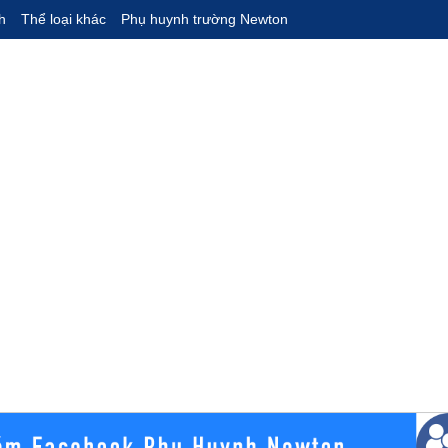
h
Thể loại khác
Phụ huynh trường Newton