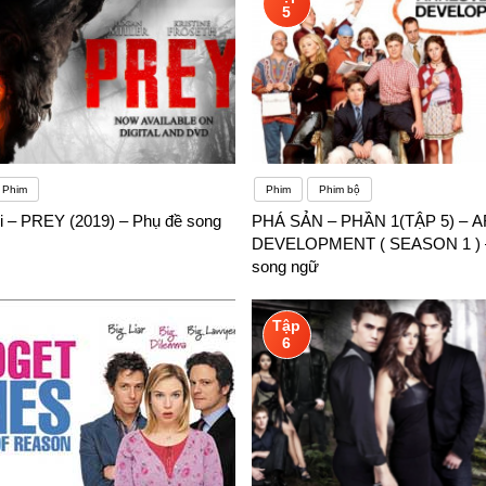
5
Phim
Phim
Phim bộ
 – PREY (2019) – Phụ đề song
PHÁ SẢN – PHẦN 1(TẬP 5) –
DEVELOPMENT ( SEASON 1 ) –
song ngữ
Tập
6