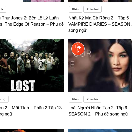
lý
Phim
Phim hài
u Thư Jones 2: Bên Lề Lý Luận –
Nhật Ký Ma Cà Rồng 2 – Tập 6 
es: The Edge Of Reason – Phụ đề
VAMPIRE DIARIES – SEASON 2
song ngữ
Tập
6
m bộ
Phim
Phim bộ
on 2 – Mất Tích – Phần 2 Tập 13
Loài Người Nhân Tạo 2- Tập 6
ng ngữ
SEASON 2 – Phụ đề song ngữ