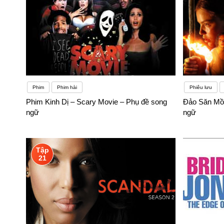
Phim
Phim hài
Phiêu lưu
Phim Kinh Dị – Scary Movie – Phụ đề song
Đảo Săn Mồi
ngữ
ngữ
Tập
21