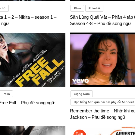
m bộ
Phim
Phim bộ
ta 1 – 2 – Nikita – season 1 –
Săn Lùng Quái Vật – Phần 4 tập
 ngữ
Season 4-8 – Phụ đề song ngữ
Phim
Giọng Nam
Free Fall – Phụ đề song ngữ
Học tiếng Anh qua bài hát phụ đề Anh-Việt
Remember the time – Nhớ khi xư
Jackson – Phụ đề song ngữ
Tập