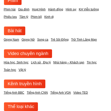
Phim
Phim hài
Gia đình
Hoạt Hình
Hành động
Hình sự
KH Viễn tưởng
Phiêu lưu
Tâm lý
Phim bộ
Kinh dị
Bài hát
Giọng Nam
Giọng Nữ
Song ca
Trẻ Sôi Động
Trữ Tình Lãng Mạn
Video chuyên ngành
Hóa học, Sinh học
Lịch sử , Địa lý
Nhà hàng – Khách sạn
Tin học
Toán học
Vật lý
Kênh truyền hình
Tiếng Anh BBC
Tiếng Anh CNN
Tiếng Anh VOA
Video TED
Thể loại khác