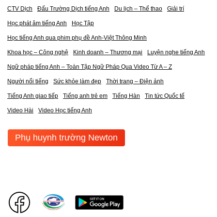
CTV Dịch
Đấu Trường Dịch tiếng Anh
Du lịch – Thể thao
Giải trí
Học phát âm tiếng Anh
Học Tập
Học tiếng Anh qua phim phụ đề Anh-Việt Thông Minh
Khoa học – Công nghệ
Kinh doanh – Thương mại
Luyện nghe tiếng Anh
Ngữ pháp tiếng Anh – Toàn Tập Ngữ Pháp Qua Video Từ A – Z
Người nổi tiếng
Sức khỏe làm đẹp
Thời trang – Điện ảnh
Tiếng Anh giao tiếp
Tiếng anh trẻ em
Tiếng Hàn
Tin tức Quốc tế
Video Hài
Video Học tiếng Anh
Phụ huynh trường Newton