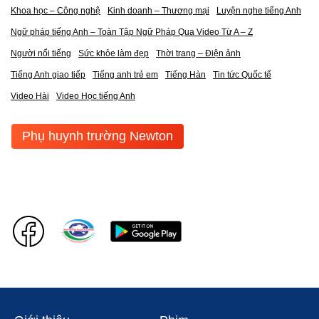
Khoa học – Công nghệ
Kinh doanh – Thương mại
Luyện nghe tiếng Anh
Ngữ pháp tiếng Anh – Toàn Tập Ngữ Pháp Qua Video Từ A – Z
Người nổi tiếng
Sức khỏe làm đẹp
Thời trang – Điện ảnh
Tiếng Anh giao tiếp
Tiếng anh trẻ em
Tiếng Hàn
Tin tức Quốc tế
Video Hài
Video Học tiếng Anh
Phụ huynh trường Newton