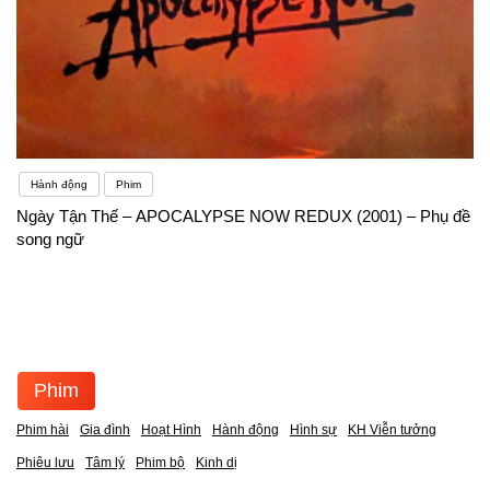
Hành động
Phim
Ngày Tận Thế – APOCALYPSE NOW REDUX (2001) – Phụ đề
song ngữ
Phim
Phim hài
Gia đình
Hoạt Hình
Hành động
Hình sự
KH Viễn tưởng
Phiêu lưu
Tâm lý
Phim bộ
Kinh dị