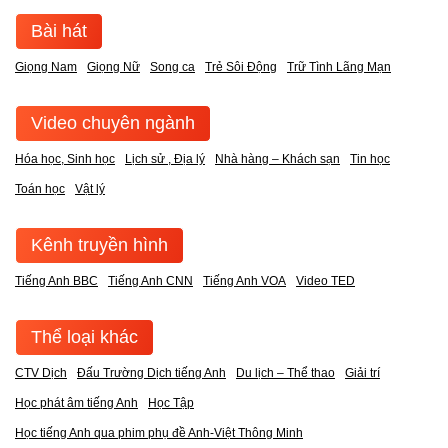
Bài hát
Giọng Nam
Giọng Nữ
Song ca
Trẻ Sôi Động
Trữ Tình Lãng Mạn
Video chuyên ngành
Hóa học, Sinh học
Lịch sử , Địa lý
Nhà hàng – Khách sạn
Tin học
Toán học
Vật lý
Kênh truyền hình
Tiếng Anh BBC
Tiếng Anh CNN
Tiếng Anh VOA
Video TED
Thể loại khác
CTV Dịch
Đấu Trường Dịch tiếng Anh
Du lịch – Thể thao
Giải trí
Học phát âm tiếng Anh
Học Tập
Học tiếng Anh qua phim phụ đề Anh-Việt Thông Minh