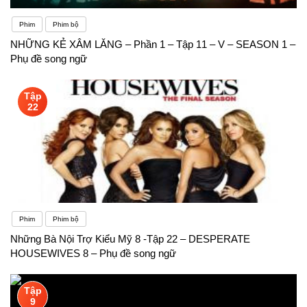
Phim
Phim bộ
NHỮNG KẺ XÂM LĂNG – Phần 1 – Tập 11 – V – SEASON 1 –
Phụ đề song ngữ
Tập
22
Phim
Phim bộ
Những Bà Nội Trợ Kiểu Mỹ 8 -Tập 22 – DESPERATE
HOUSEWIVES 8 – Phụ đề song ngữ
Tập
9