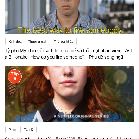
Kinh doanh - Thương mại
Thể loại khác
Tỷ phú Mỹ chia sẻ cách tốt nhất để sa thải một nhân viên – Ask
a Billionaire “How do you fire someone” – Phụ đề song ngữ
Tập
9
Phim
Tâm lý
Anne Tóc Đỏ – Phần 2 – Anne With An E – Season 2 – Phụ đề