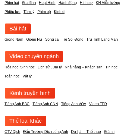
Phim hài
Gia đình
Hoạt Hình
Hành động
Hình sự
KH Viễn tưởng
Phiêu lưu
Tâm lý
Phim bộ
Kinh dị
Bài hát
Giọng Nam
Giọng Nữ
Song ca
Trẻ Sôi Động
Trữ Tình Lãng Mạn
Video chuyên ngành
Hóa học, Sinh học
Lịch sử , Địa lý
Nhà hàng – Khách sạn
Tin học
Toán học
Vật lý
Kênh truyền hình
Tiếng Anh BBC
Tiếng Anh CNN
Tiếng Anh VOA
Video TED
Thể loại khác
CTV Dịch
Đấu Trường Dịch tiếng Anh
Du lịch – Thể thao
Giải trí