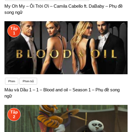
My Oh My – Ôi Trời Ơi – Camila Cabello ft. DaBaby – Phụ đề
song ngữ
Tập
1
Phim
Phim bộ
Máu và Dầu 1 – 1 – Blood and oil – Season 1 – Phụ đề song
ngữ
Tập
2