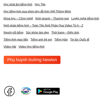
Học phát âm tiếng Anh
Học Tập
Học tiếng Anh qua phim phụ đề Anh-Việt Thông Minh
Khoa học – Công nghệ
Kinh doanh – Thương mại
Luyện nghe tiếng Anh
Ngữ pháp tiếng Anh – Toàn Tập Ngữ Pháp Qua Video Từ A – Z
Người nổi tiếng
Sức khỏe làm đẹp
Thời trang – Điện ảnh
Tiếng Anh giao tiếp
Tiếng anh trẻ em
Tiếng Hàn
Tin tức Quốc tế
Video Hài
Video Học tiếng Anh
Phụ huynh trường Newton