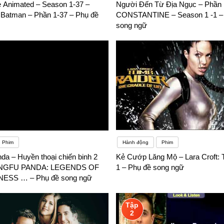
 Animated – Season 1-37 –
Người Đến Từ Địa Ngục – Phần 1
 Batman – Phần 1-37 – Phụ đề
CONSTANTINE – Season 1 -1 –
song ngữ
Phim
Hành động
Phim
da – Huyền thoại chiến binh 2
Kẻ Cướp Lăng Mộ – Lara Croft: 
KUNGFU PANDA: LEGENDS OF
1 – Phụ đề song ngữ
SS … – Phụ đề song ngữ
Tập
2