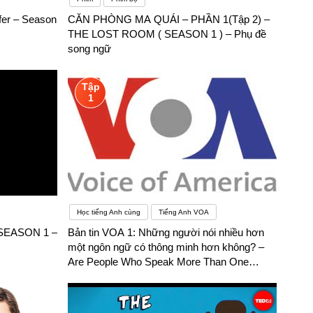
fer – Season
CĂN PHÒNG MA QUÁI – PHẦN 1(Tập 2) –
THE LOST ROOM ( SEASON 1 ) – Phụ đề
song ngữ
Tập
1
Học tiếng Anh cùng
Tiếng Anh VOA
 SEASON 1 –
Bản tin VOA 1: Những người nói nhiều hơn
một ngôn ngữ có thông minh hơn không? –
Are People Who Speak More Than One
Language Smarter? – Phụ đề song ngữ