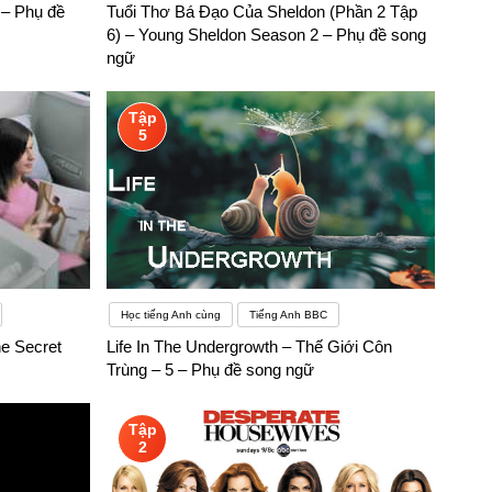
 – Phụ đề
Tuổi Thơ Bá Đạo Của Sheldon (Phần 2 Tập
c tiếng Anh: Sử dụng các ứng dụng như Duolingo, Memrise,
6) – Young Sheldon Season 2 – Phụ đề song
nghe, nói, đọc và viết. Nhưng trong các kỳ thi, học sinh gần
ngữ
các kỹ năng nghe – nói nên nhiều em chưa chú trọng đầu tư cho
Tập
5
Học tiếng Anh cùng
Tiếng Anh BBC
e Secret
Life In The Undergrowth – Thế Giới Côn
Trùng – 5 – Phụ đề song ngữ
Tập
2