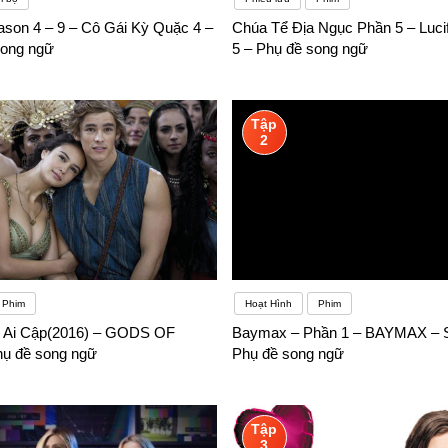
ason 4 – 9 – Cô Gái Kỳ Quặc 4 –
Chúa Tể Địa Ngục Phần 5 – Luci
song ngữ
5 – Phụ đề song ngữ
Tập
2
Phim
Hoạt Hình
Phim
n Ai Cập(2016) – GODS OF
Baymax – Phần 1 – BAYMAX –
ụ đề song ngữ
Phụ đề song ngữ
Tập
3