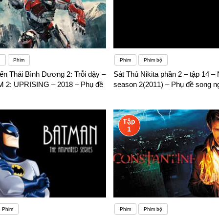
g
Phim
Phim
Phim bộ
ến Thái Bình Dương 2: Trỗi dậy –
Sát Thủ Nikita phần 2 – tập 14 – 
M 2: UPRISING – 2018 – Phụ đề
season 2(2011) – Phụ đề song n
Tập
1
Phim
Phim
Phim bộ