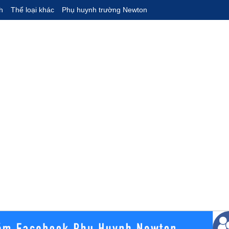
h
Thể loại khác
Phụ huynh trường Newton