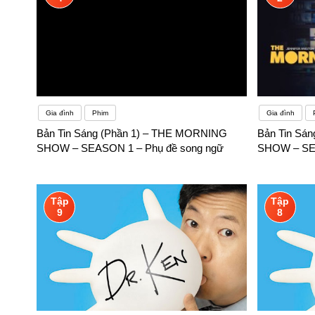
Gia đình
Phim
Gia đình
Bản Tin Sáng (Phần 1) – THE MORNING
Bản Tin Sá
SHOW – SEASON 1 – Phụ đề song ngữ
SHOW – SEA
Tập
Tập
9
8