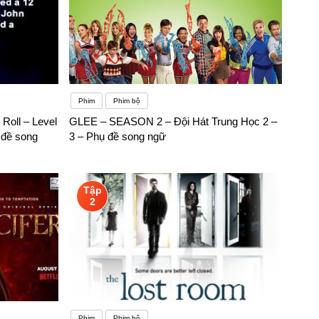
Phim
Phim bộ
 Roll – Level
GLEE – SEASON 2 – Đội Hát Trung Học 2 –
 đề song
3 – Phụ đề song ngữ
Tập
2
Phim
Phim bộ