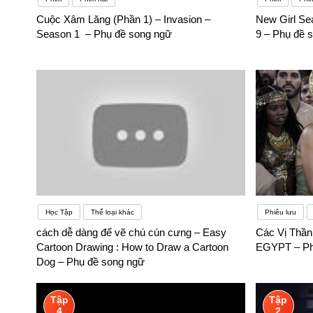
Cuộc Xâm Lăng (Phần 1) – Invasion –
New Girl Se
Season 1 – Phụ đề song ngữ
9 – Phụ đề 
Học Tập
Thể loại khác
Phiêu lưu
cách dễ dàng để vẽ chú cún cưng – Easy
Các Vị Thầ
Cartoon Drawing : How to Draw a Cartoon
EGYPT – Ph
Dog – Phụ đề song ngữ
Tập
Tập
4
2