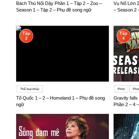
Bách Thú Nổi Dậy Phần 1 – Tập 2 – Zoo –
Vụ Nổ Lớn 2
như Duolingo, BBC Learning English, và EnglishClub cung cấp 
Season 1 – Tập 2 – Phụ đề song ngữ
– Season 2 
hoặc Rosetta Stone để học từ vựng, ngữ pháp, và luyện nghe.“
như không làm bài thi theo hình thức đào tạo này”. Theo tâm l
các kỹ năng này.
Tập
Tập
2
4
Thể loại khác
Phim
Phi
Tổ Quốc 1 – 2 – Homeland 1 – Phụ đề song
Gravity falls
ngữ
Phần 2 – 4 