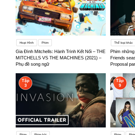
Hoạt Hình
Phim
Thể loại khác
Gia Đình Mitchells: Hành Trình Kết Nối – THE
Phim những 
MITCHELLS VS THE MACHINES (2021) –
Friends seas
Phụ đề song ngữ
Proposal pa
Tập
Tập
3
9
Phim
Phim hài
Phim
Phi