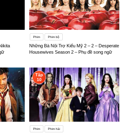
Phim
Phim bộ
Nikita
Những Bà Nội Trợ Kiểu Mỹ 2 – 2 – Desperate
gữ
Housewives Season 2 – Phụ đề song ngữ
Tập
10
Phim
Phim hài