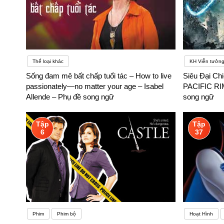
Thể loại khác
KH Viễn tưởn
Sống đam mê bất chấp tuổi tác – How to live
Siêu Đại Chi
passionately—no matter your age – Isabel
PACIFIC RI
Allende – Phụ đề song ngữ
song ngữ
Tập
Tập
6
37
Phim
Phim bộ
Hoạt Hình