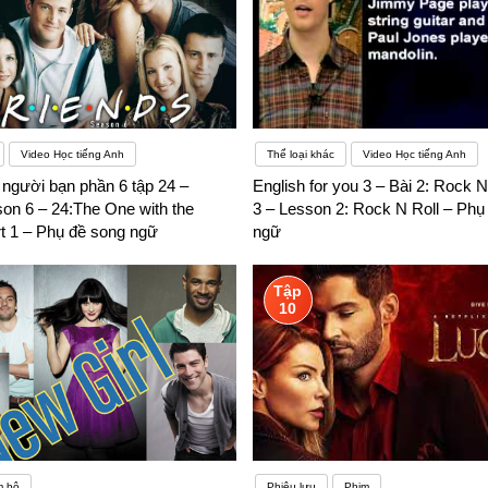
Video Học tiếng Anh
Thể loại khác
Video Học tiếng Anh
người bạn phần 6 tập 24 –
English for you 3 – Bài 2: Rock N
on 6 – 24:The One with the
3 – Lesson 2: Rock N Roll – Phụ
rt 1 – Phụ đề song ngữ
ngữ
Tập
10
m bộ
Phiêu lưu
Phim