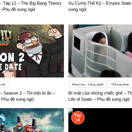
- Tập 12 – The Big Bang Theory
Vụ Cướp Thế Kỷ – Empire State
các bài học, bài tập, và tài liệu học tiếng Anh miễn phí.Ứng dụng họ
– Phụ đề song ngữ
song ngữ
Hiện trong khung chương trình đào tạo môn ngoại ngữ có 4 phần, gồm: 
ý của học sinh thì học gì thi đó nên trong các bài thi không kiểm tra 
m bộ
Khoa học - Công nghệ
Thể loại khác
 – Season 2 – Thị trấn bí ẩn –
Bí mật của những chiếc ghế – Th
– Phụ đề song ngữ
Life of Seats – Phụ đề song ngữ
Tập
14