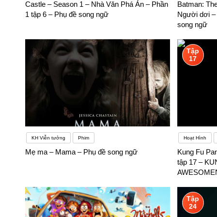
Castle – Season 1 – Nhà Văn Phá Án – Phần
Batman: The
1 tập 6 – Phụ đề song ngữ
Người dơi –
song ngữ
Tập
17
KH Viễn tưởng
Phim
Hoạt Hình
Mẹ ma – Mama – Phụ đề song ngữ
Kung Fu Pan
tập 17 – 
AWESOMENE
Tập
24