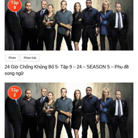
Tập
9
Phim
Phim hài
24 Giờ Chống Khủng Bố 5- Tập 9 – 24 – SEASON 5 – Phụ đề
song ngữ
Tập
2