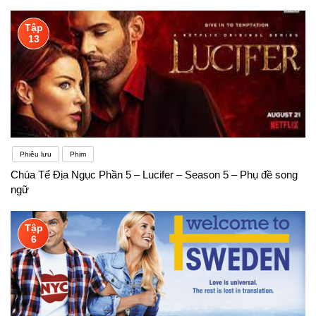
Tập
13
Phiêu lưu
Phim
Chúa Tể Địa Ngục Phần 5 – Lucifer – Season 5 – Phụ đề song
ngữ
Tập
6