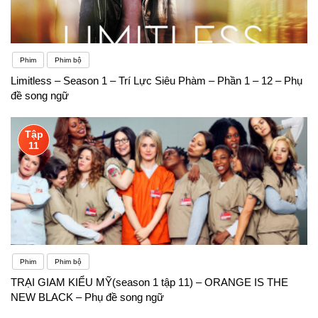
áp dụng ở đây. Một mẹo khác là hãy chú ý đến
phần lời nói (ví dụ: danh từ, tính từ, v.v.) . Thông
Phim
Phim bộ
thường, các định nghĩa khác nhau cho một từ tiếng
Limitless – Season 1 – Trí Lực Siêu Phàm – Phần 1 – 12 – Phụ
Anh sẽ có các phần khác nhau trong lời nói, vì vậy
đề song ngữ
rất dễ dàng để phân biệt chúng
Tập
11
Phim
Phim bộ
TRẠI GIAM KIỂU MỸ(season 1 tập 11) – ORANGE IS THE
NEW BLACK – Phụ đề song ngữ