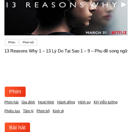
Phim
Phim bộ
13 Reasons Why 1 – 13 Lý Do Tại Sao 1 – 9 – Phụ đề song ngữ
Phim
Phim hài
Gia đình
Hoạt Hình
Hành động
Hình sự
KH Viễn tưởng
Phiêu lưu
Tâm lý
Phim bộ
Kinh dị
Bài hát