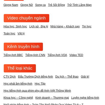
Giọng Nam
Giọng Nữ
Song ca
Trẻ Sôi Động
Trữ Tình Lãng Mạn
Video chuyên ngành
Hóa học, Sinh học
Lịch sử , Địa lý
Nhà hàng – Khách sạn
Tin học
Toán học
Vật lý
Kênh truyền hình
Tiếng Anh BBC
Tiếng Anh CNN
Tiếng Anh VOA
Video TED
Thể loại khác
CTV Dịch
Đấu Trường Dịch tiếng Anh
Du lịch – Thể thao
Giải trí
Học phát âm tiếng Anh
Học Tập
Học tiếng Anh qua phim phụ đề Anh-Việt Thông Minh
Khoa học – Công nghệ
Kinh doanh – Thương mại
Luyện nghe tiếng Anh
Ngữ pháp tiếng Anh – Toàn Tập Ngữ Pháp Qua Video Từ A – Z