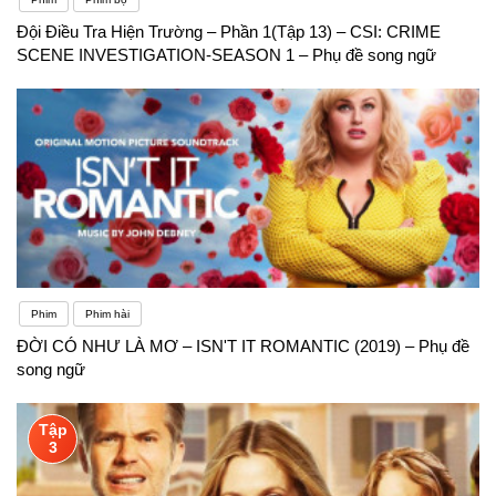
Đội Điều Tra Hiện Trường – Phần 1(Tập 13) – CSI: CRIME
SCENE INVESTIGATION-SEASON 1 – Phụ đề song ngữ
Phim
Phim hài
ĐỜI CÓ NHƯ LÀ MƠ – ISN'T IT ROMANTIC (2019) – Phụ đề
song ngữ
Tập
3