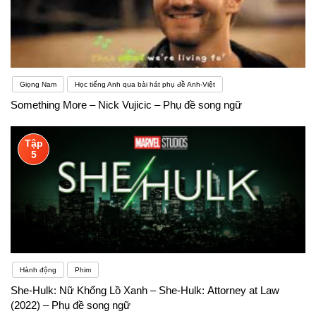
Giọng Nam
Học tiếng Anh qua bài hát phụ đề Anh-Việt
Something More – Nick Vujicic – Phụ đề song ngữ
Tập
5
Hành động
Phim
She-Hulk: Nữ Khổng Lồ Xanh – She-Hulk: Attorney at Law
(2022) – Phụ đề song ngữ