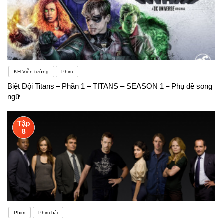
KH Viễn tưởng
Phim
Biệt Đội Titans – Phần 1 – TITANS – SEASON 1 – Phụ đề song
ngữ
Tập
8
Phim
Phim hài