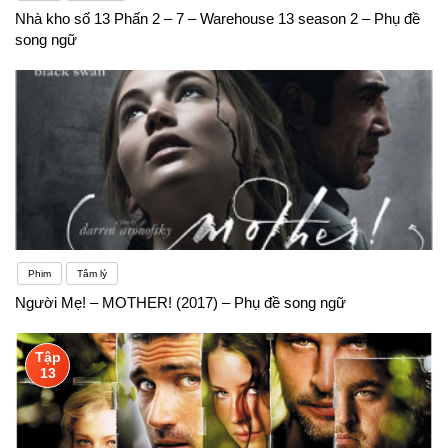
Nhà kho số 13 Phấn 2 – 7 – Warehouse 13 season 2 – Phụ đề
song ngữ
Phim
Tâm lý
Người Mẹ! – MOTHER! (2017) – Phụ đề song ngữ
Tập
13