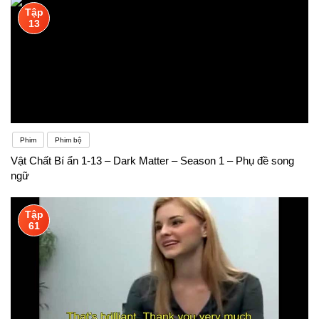
Tập
13
Phim
Phim bộ
Vật Chất Bí ẩn 1-13 – Dark Matter – Season 1 – Phụ đề song
ngữ
Tập
61