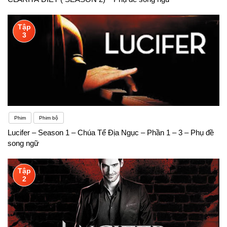
Tập
3
Phim
Phim bộ
Lucifer – Season 1 – Chúa Tể Địa Ngục – Phần 1 – 3 – Phụ đề
song ngữ
Tập
2