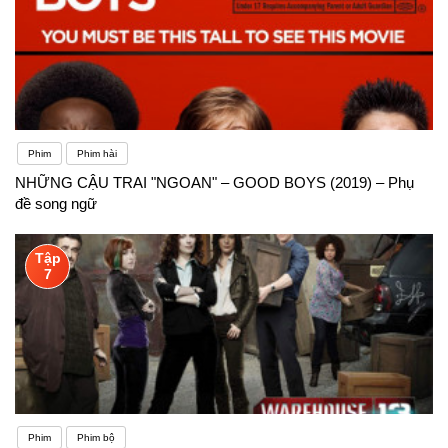
Phim
Phim hài
NHỮNG CẬU TRAI "NGOAN" – GOOD BOYS (2019) – Phụ
đề song ngữ
Tập
7
Phim
Phim bộ