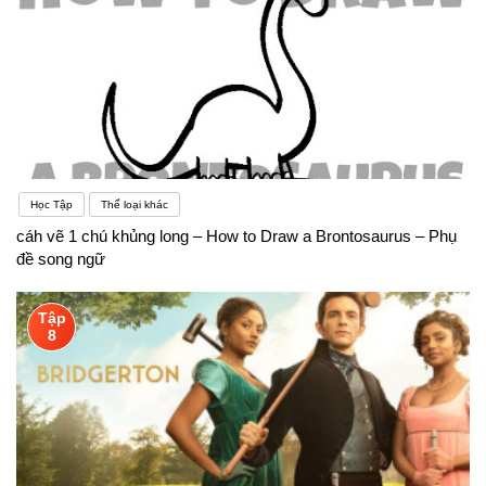
Học Tập
Thể loại khác
cáh vẽ 1 chú khủng long – How to Draw a Brontosaurus – Phụ
đề song ngữ
Tập
8