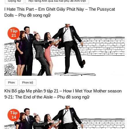
Giọng Nữ
Học tiếng Anh qua bài hát phụ đề Anh-Việt
I Hate This Part – Em Ghét Giây Phút Này – The Pussycat
Dolls – Phụ đề song ngữ
Tập
21
Phim
Phim bộ
Khi Bố gặp Mẹ phần 9 tập 21 – How I Met Your Mother season
9-21: The End of the Aisle – Phụ đề song ngữ
Tập
14