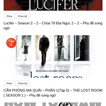
Phim
Phim bộ
Lucifer – Season 2 – 2 – Chúa Tể Địa Ngục 2 – 2 – Phụ đề song
ngữ
Tập
5
Phim
Phim bộ
CĂN PHÒNG MA QUÁI – PHẦN 1(Tập 5) – THE LOST ROOM
( SEASON 1 ) – Phụ đề song ngữ