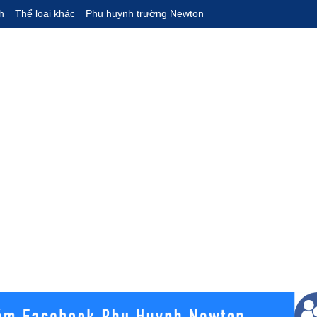
h
Thể loại khác
Phụ huynh trường Newton