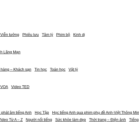
Viễn tưởng
Phiêu lưu
Tâm lý
Phim bộ
Kinh dị
nh Lãng Mạn
 hàng – Khách sạn
Tin học
Toán học
Vật lý
h VOA
Video TED
 phát âm tiếng Anh
Học Tập
Học tiếng Anh qua phim phụ đề Anh-Việt Thông Mi
ideo Từ A – Z
Người nổi tiếng
Sức khỏe làm đẹp
Thời trang – Điện ảnh
Tiếng