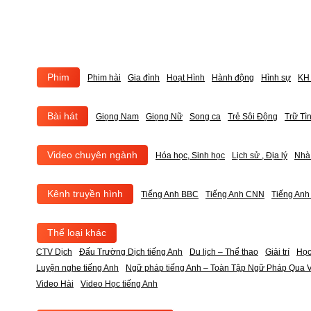
Phim
Phim hài
Gia đình
Hoạt Hình
Hành động
Hình sự
KH 
Bài hát
Giọng Nam
Giọng Nữ
Song ca
Trẻ Sôi Động
Trữ Tì
Video chuyên ngành
Hóa học, Sinh học
Lịch sử , Địa lý
Nhà
Kênh truyền hình
Tiếng Anh BBC
Tiếng Anh CNN
Tiếng An
Thể loại khác
CTV Dịch
Đấu Trường Dịch tiếng Anh
Du lịch – Thể thao
Giải trí
Học
Luyện nghe tiếng Anh
Ngữ pháp tiếng Anh – Toàn Tập Ngữ Pháp Qua V
Video Hài
Video Học tiếng Anh