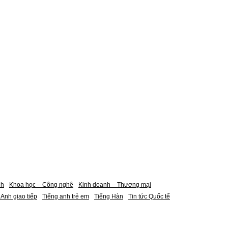
nh
Khoa học – Công nghệ
Kinh doanh – Thương mại
 Anh giao tiếp
Tiếng anh trẻ em
Tiếng Hàn
Tin tức Quốc tế