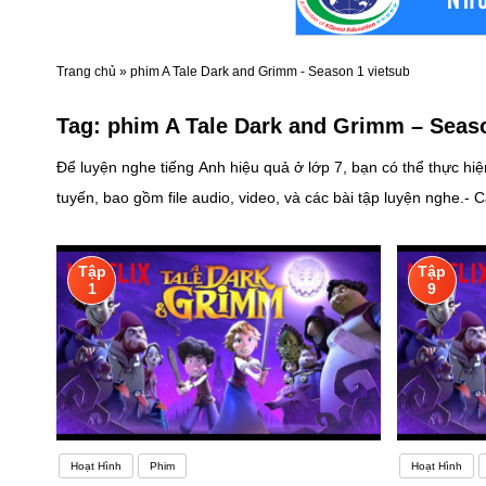
Trang chủ
»
phim A Tale Dark and Grimm - Season 1 vietsub
Tag:
phim A Tale Dark and Grimm – Seaso
Để luyện nghe tiếng Anh hiệu quả ở lớp 7, bạn có thể thực hiệ
tuyến, bao gồm file audio, video, và các bài tập luyện nghe.- Các t
theo chủ đề yêu thích:- Chọn các chủ đề mà bạn quan tâm. Điều
thích cá nhân. 3. Chọn nội dung nghe phù hợp với trình độ:- Không nên chọn những bài nghe quá khó hoặc quá dễ. Hãy tìm tài liệu phù hợp với trình độ của bạn.- Bắt đầu từ những bài nghe dễ
Tập
Tập
dàng, sau đó dần dần tăng độ khó. 4. Học tiếng Anh với giáo viên người nước ngoài:- Nếu có cơ hội, tham gia các lớp học tiếng Anh với giáo viên người nước ngoài. Điều này giúp bạn tiếp xúc với
1
9
giọng điệu và ngôn ngữ thực tế.Việc học ngoại ngữ cũng giốn
phá một ngôn ngữ mới. Nhưng sau khi một thời gian (giai đoạn 
ngữ pháp cần thiết, việc mong muốn nâng cao trình độ và đán
Hoạt Hình
Phim
Hoạt Hình