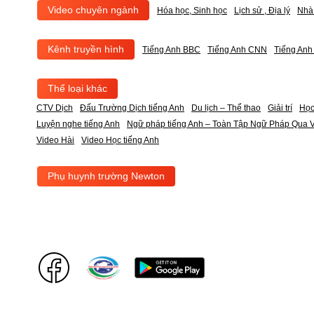
Video chuyên ngành
Hóa học, Sinh học
Lịch sử , Địa lý
Nhà
Kênh truyền hình
Tiếng Anh BBC
Tiếng Anh CNN
Tiếng An
Thể loại khác
CTV Dịch
Đấu Trường Dịch tiếng Anh
Du lịch – Thể thao
Giải trí
Học
Luyện nghe tiếng Anh
Ngữ pháp tiếng Anh – Toàn Tập Ngữ Pháp Qua V
Video Hài
Video Học tiếng Anh
Phụ huynh trường Newton