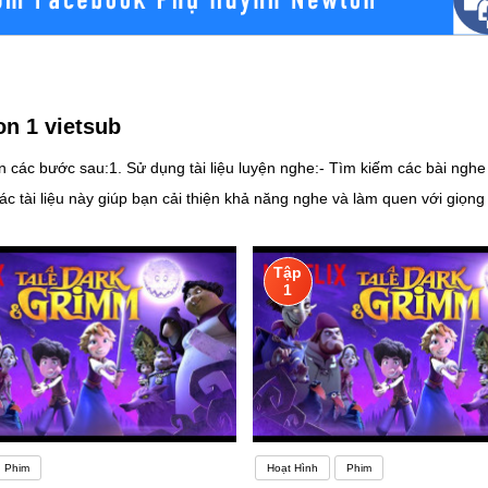
n 1 vietsub
n các bước sau:1. Sử dụng tài liệu luyện nghe:- Tìm kiếm các bài nghe t
ài liệu này giúp bạn cải thiện khả năng nghe và làm quen với giọng điệu, từ 
 này giúp bạn duy trì sự hứng thú và tập trung hơn khi luyện nghe.- C
Tập
1
g như quá trình leo núi dễ khiến bạn nản lòng. Mới bắt đầu học, bạn 
trung cấp) khi đã có khối lượng kiến thức tương đối, việc học có xu h
h giá được sự tiến bộ có vẻ khó khăn.
Phim
Hoạt Hình
Phim