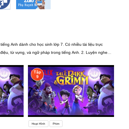
iếng Anh dành cho học sinh lớp 7. Có nhiều tài liệu trực
vựng, và ngữ pháp trong tiếng Anh. 2. Luyện nghe
ó thể là nhạc, phim, tin tức, hoặc các cuộc trò chuyện về sở
Tập
9
sẽ có xu hướng học nhanh hơn do sự mới mẻ và thú vị khi khám
ướng ổn định lại. Bạn nắm rõ hầu hết các thuật ngữ và quy tắc
Hoạt Hình
Phim