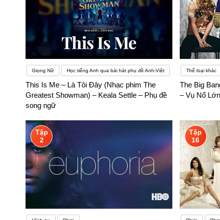
Giọng Nữ
Học tiếng Anh qua bài hát phụ đề Anh-Việt
Thể loại khác
This Is Me – Là Tôi Đây (Nhạc phim The
The Big Ban
Greatest Showman) – Keala Settle – Phụ đề
– Vụ Nổ Lớn
song ngữ
Tập
Tập
2
16