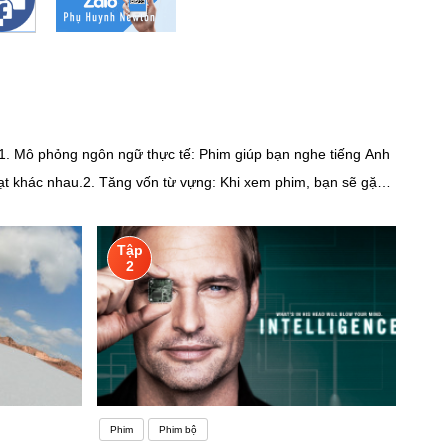
ữ:1. Mô phỏng ngôn ngữ thực tế: Phim giúp bạn nghe tiếng Anh
ạt khác nhau.2. Tăng vốn từ vựng: Khi xem phim, bạn sẽ gặp
t âm: Lắng nghe cách diễn đạt của diễn viên giúp bạn cải
 văn hóa, lối sống và tình hình xã hội của các quốc gia sử
Tập
 với trình độ của bạn. Bắt đầu với phim có phụ đề tiếng Anh
2
 vào phim: Kết hợp việc xem phim với việc học từ sách giáo
 pháp khác để đạt hiệu quả tốt nhất!Nghe là một trong những
ăn mọi người thường gặp. Có nhiều nguyên nhân dẫn đến việc
khó khăn với điều này! Trong ngôn ngữ tiếng
h tả của chúng. Hãy xem những từ này, ví
Phim
Phim bộ