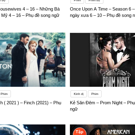
m bộ
Phim
Phim bộ
ousewives 4 – 16 – Những Bà
Once Upon A Time – Season 6 
u Mỹ 4 – 16 – Phụ đề song ngữ
ngày xưa 6 – 10 – Phụ đề song 
Phim
Kinh dị
Phim
h ( 2021 ) – Finch (2021) – Phụ
Kẻ Săn Đêm – Prom Night – Phụ
ngữ
Tập