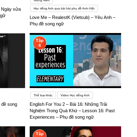
Giọng Nam
– Ngày xửa
Học tiếng Anh qua bài hát phụ đề Anh-Việt
ngữ
Love Me – RealestK (Vietsub) – Yêu Anh –
Phụ đề song ngữ
Tập
6
Thể loại khác
Video Học tiếng Anh
 đề song
English For You 2 – Bài 16: Những Trải
Nghiệm Trong Quá Khứ – Lesson 16: Past
Experiences – Phụ đề song ngữ
Tập