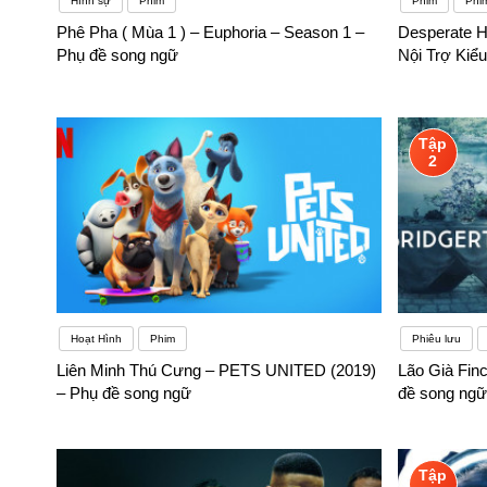
Hình sự
Phim
Phim
Phi
Phê Pha ( Mùa 1 ) – Euphoria – Season 1 –
Desperate H
Phụ đề song ngữ
Nội Trợ Kiể
Tập
2
Hoạt Hình
Phim
Phiêu lưu
Liên Minh Thú Cưng – PETS UNITED (2019)
Lão Già Finc
– Phụ đề song ngữ
đề song ngữ
Tập