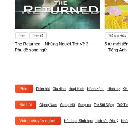
Phim
Phim bộ
Thể loại khác
The Returned – Những Người Trở Về 3 –
5 từ mới ti
Phụ đề song ngữ
– Tiếng Anh 
Phim
Phim hài
Gia đình
Hoạt Hình
Hành động
Hình sự
KH 
Bài hát
Giọng Nam
Giọng Nữ
Song ca
Trẻ Sôi Động
Trữ Tì
Video chuyên ngành
Hóa học, Sinh học
Lịch sử , Địa lý
Nhà