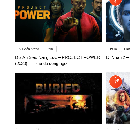
4
KH Viễn tưởng
Phim
Phim
Phi
Dự Án Siêu Năng Lực – PROJECT POWER
Dị Nhân 2 –
(2020) – Phụ đề song ngữ
Tập
2