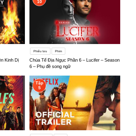
10
Phiêu lưu
Phim
n Kinh Dị
Chúa Tể Địa Ngục Phần 6 – Lucifer – Season
6 – Phụ đề song ngữ
Tập
5