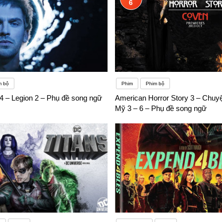
6
m bộ
Phim
Phim bộ
 4 – Legion 2 – Phụ đề song ngữ
American Horror Story 3 – Chuyệ
Mỹ 3 – 6 – Phụ đề song ngữ