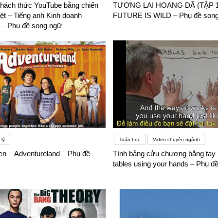
thách thức YouTube bằng chiến
TƯƠNG LAI HOANG DÃ (TẬP 1
khó khăn nhỏ như con tép có thể giải quyết trong vong một nốt nhạc t
ệt – Tiếng anh Kinh doanh
FUTURE IS WILD – Phụ đề son
 sinh viên sẽ nhận được những lợi ích như:– Cơ hội nghề nghiệp rất t
– Phụ đề song ngữ
iệc ổn định với mức lương mong muốn, chúng tôi có thể chắc chắn với
 du lịch, đi công tác,… miễn là ra nước ngoài thì với bạn có thể tự m
lý
Toán học
Video chuyên ngành
en – Adventureland – Phụ đề
Tính bảng cửu chương bằng tay 
tables using your hands – Phụ đ