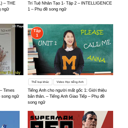
) – THE
Trí Tuệ Nhân Tạo 1- Tập 2 – INTELLIGENCE
hì chúng ta sẽ gặp nhiều thuận lợi to lớn hơn khi học ngành
g ngữ
1 – Phụ đề song ngữ
riển vọng: Với vốn tiếng anh thật sự xịn sò mà bạn có được
 bạn một điều rằng học ngành ngôn ngữ Anh bạn sẽ chẳng bao
Tập
1
ình khám phá mà không cần đến một phiên dịch viên nào cả
Thể loại khác
Video Học tiếng Anh
– Times
Tiếng Anh cho người mất gốc 1: Giới thiệu
ề song ngữ
bản thân. – Tiếng Anh Giao Tiếp – Phụ đề
song ngữ