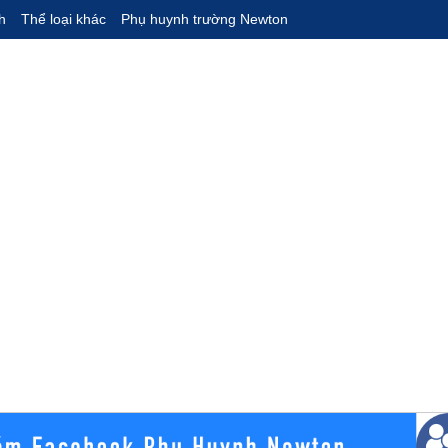
h
Thể loại khác
Phụ huynh trường Newton