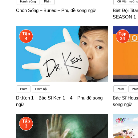
Hành động
Phim
KH Viễn tưởn
Chôn Sống – Buried – Phụ đề song ngữ
Biệt Đội Tit
SEASON 1 –
Tập
Tập
4
24
Phim
Phim bộ
Phim
Phi
Dr.Ken 1 – Bác Sĩ Ken 1 – 4 – Phụ đề song
Bác Sĩ Hous
ngữ
song ngữ
Tập
3