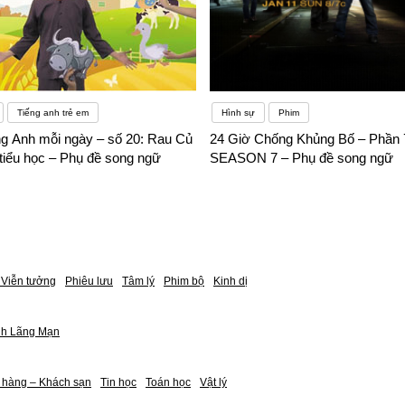
Tiếng anh trẻ em
Hình sự
Phim
ếng Anh mỗi ngày – số 20: Rau Củ
24 Giờ Chống Khủng Bố – Phần 7
tiểu học – Phụ đề song ngữ
SEASON 7 – Phụ đề song ngữ
Viễn tưởng
Phiêu lưu
Tâm lý
Phim bộ
Kinh dị
nh Lãng Mạn
 hàng – Khách sạn
Tin học
Toán học
Vật lý