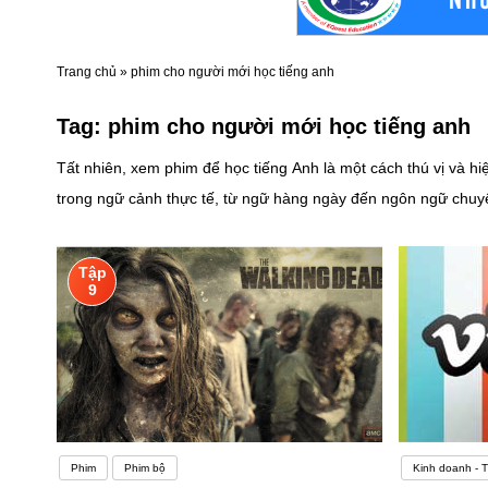
Trang chủ
»
phim cho người mới học tiếng anh
Tag:
phim cho người mới học tiếng anh
Tất nhiên, xem phim để học tiếng Anh là một cách thú vị và h
trong ngữ cảnh thực tế, từ ngữ hàng ngày đến ngôn ngữ chuyê
nhiều từ vựng mới. Đọc phụ đề giúp bạn hiểu nghĩa của từ và
thiện khả năng nghe và phát âm. Hãy chú ý đến cách họ phát â
Tập
dụng tiếng Anh.Tuy nhiên, để tận dụng tốt việc xem phim học
9
để dễ dàng theo dõi.- Xem nhiều lần: Xem lại phim nếu cần. Đ
trình và thực hành nói.Tóm lại, xem phim là một phương pháp 
kỹ năng quan trọng để kiểm tra trình độ tiếng Anh của một n
nghe như “vịt nghe sấm” của người Việt học tiếng Anh.Những từ khôn
Anh, một số lượng lớn các từ không được đánh vần theo phiên âm. Điều
Phim
Phim bộ
Kinh doanh - 
dụ: Chữ “r” trong từ February hoàn toàn không được phát âm. Bạn có thể nghe nó như là feb-you-air-ee.Choir: Bạn có thể mong đợi phát âm âm “ch” ở đây, giống như trong từ “chair” . Nhưng từ