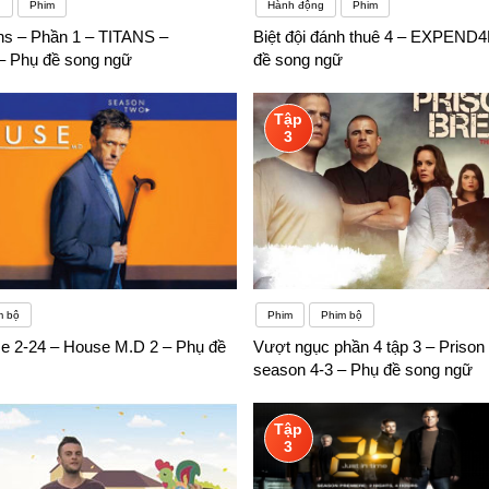
g
Phim
Hành động
Phim
ans – Phần 1 – TITANS –
Biệt đội đánh thuê 4 – EXPEND
 Phụ đề song ngữ
đề song ngữ
Tập
3
m bộ
Phim
Phim bộ
e 2-24 – House M.D 2 – Phụ đề
Vượt ngục phần 4 tập 3 – Prison
season 4-3 – Phụ đề song ngữ
Tập
3