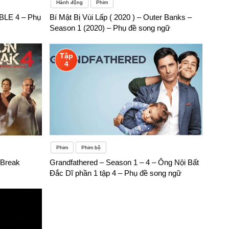
Hành động
Phim
4BLE 4 – Phụ
Bí Mật Bị Vùi Lấp ( 2020 ) – Outer Banks –
Season 1 (2020) – Phụ đề song ngữ
Tập
4
Phim
Phim bộ
 Break
Grandfathered – Season 1 – 4 – Ông Nội Bất
Đắc Dĩ phần 1 tập 4 – Phụ đề song ngữ