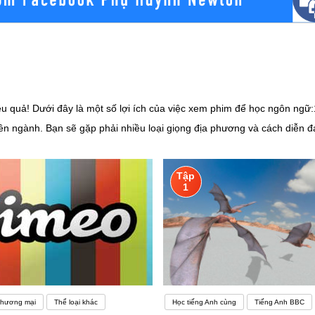
iệu quả! Dưới đây là một số lợi ích của việc xem phim để học ngôn ng
n ngành. Bạn sẽ gặp phải nhiều loại giọng địa phương và cách diễn đ
 cách sử dụng chúng trong ngữ cảnh.3. Cải thiện khả năng nghe và phá
m từng từ và câu.4. Hiểu văn hóa và xã hội: Xem phim giúp bạn hiểu về
Tập
 tiếng Anh, bạn nên:- Chọn phim phù hợp: Chọn phim có độ khó phù hợp
1
iều này giúp bạn làm quen với từ vựng và cấu trúc câu.- Không chỉ dựa
học tiếng Anh thú vị và hữu ích, nhưng hãy kết hợp nó với các phương
gười. Không nghe được tiếng Anh, “điếc” tiếng Anh cũng là một khó kh
g giống như cách họ nhìnNgay cả những người nói tiếng Anh bản ngữ cũng gặp 
 đó có nghĩa là chúng nghe rất khác so với những gì bạn mong đợi dựa trên chín
Thương mại
Thể loại khác
Học tiếng Anh cùng
Tiếng Anh BBC