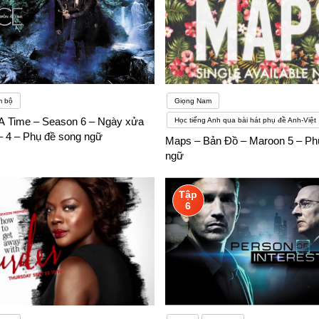
m bộ
Giọng Nam
 Time – Season 6 – Ngày xửa
Học tiếng Anh qua bài hát phụ đề Anh-Việt
– 4 – Phụ đề song ngữ
Maps – Bản Đồ – Maroon 5 – Ph
ngữ
Tập
6