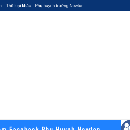
h
Thể loại khác
Phụ huynh trường Newton