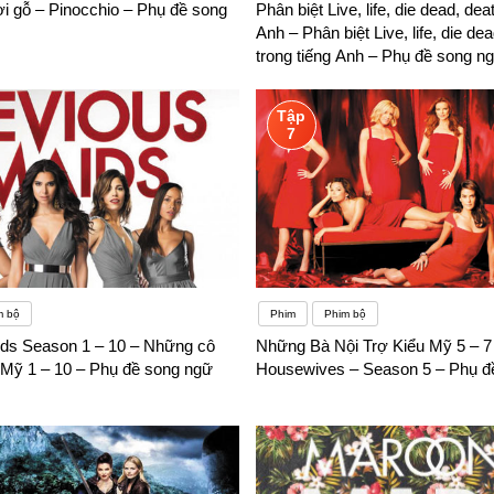
i gỗ – Pinocchio – Phụ đề song
Phân biệt Live, life, die dead, dea
Anh – Phân biệt Live, life, die de
trong tiếng Anh – Phụ đề song n
Tập
7
m bộ
Phim
Phim bộ
ds Season 1 – 10 – Những cô
Những Bà Nội Trợ Kiểu Mỹ 5 – 7
u Mỹ 1 – 10 – Phụ đề song ngữ
Housewives – Season 5 – Phụ đ