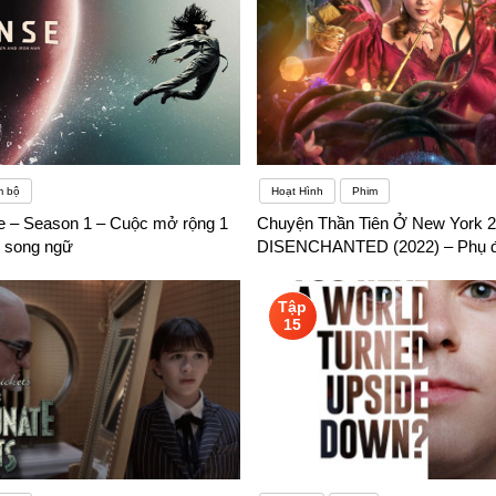
m bộ
Hoạt Hình
Phim
 – Season 1 – Cuộc mở rộng 1
Chuyện Thần Tiên Ở New York 2 
ề song ngữ
DISENCHANTED (2022) – Phụ đ
Tập
15