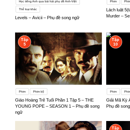
Học tiếng Anh qua bài hát phụ đề Anh-Việt
Phim
Phi
Lách luật 5(
Thể loại khác
Murder – Se
Levels – Avicii – Phụ đề song ngữ
Tập
Tập
5
10
Phim
Phim bộ
Phim
Phi
Giáo Hoàng Trẻ Tuổi Phần 1 Tập 5 – THE
Giải Mã Kỳ Á
YOUNG POPE – SEASON 1 – Phụ đề song
Phụ đề song
ngữ
Tập