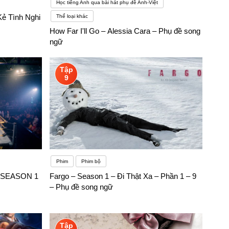
Học tiếng Anh qua bài hát phụ đề Anh-Việt
Kẻ Tình Nghi
Thể loại khác
How Far I'll Go – Alessia Cara – Phụ đề song
ngữ
Tập
9
Phim
Phim bộ
– SEASON 1
Fargo – Season 1 – Đi Thật Xa – Phần 1 – 9
– Phụ đề song ngữ
Tập