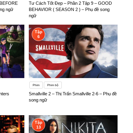
E BEFORE
Tư Cách Tốt Đẹp – Phần 2 Tập 9 – GOOD
ng ngữ
BEHAVIOR ( SEASON 2 ) – Phụ đề song
ngữ
Tập
6
Phim
Phim bộ
nters
Smallville 2 – Thị Trấn Smallville 2-6 – Phụ đề
song ngữ
Tập
13