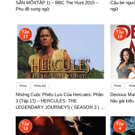
SĂN MỒI(TẬP 1) – BBC The Hunt 2015 –
Cậu bé ngườ
Phụ đề song ngữ
ngữ
Tập
Tập
17
10
Phim
Phim bộ
Phim
Phi
Những Cuộc Phiêu Lưu Của Hercules: Phần
Devious Mai
3 (Tập 17) – HERCULES: THE
hầu gái kiể
LEGENDARY JOURNEYS ( SEASON 3 ) –
Phụ đề song ngữ
Tập
Tập
10
4