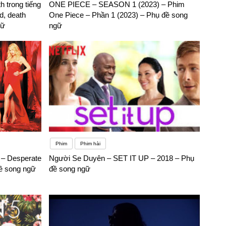
th trong tiếng
ONE PIECE – SEASON 1 (2023) – Phim
ad, death
One Piece – Phần 1 (2023) – Phụ đề song
gữ
ngữ
Phim
Phim hài
 – Desperate
Người Se Duyên – SET IT UP – 2018 – Phụ
ề song ngữ
đề song ngữ