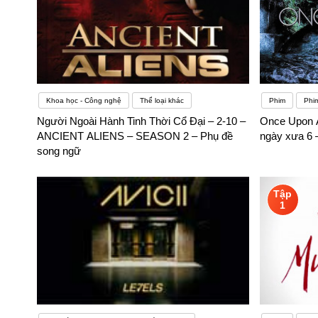
Khoa học - Công nghệ
Thể loại khác
Phim
Phi
Người Ngoài Hành Tinh Thời Cổ Đại – 2-10 –
Once Upon A
ANCIENT ALIENS – SEASON 2 – Phụ đề
ngày xưa 6 
song ngữ
Tập
1