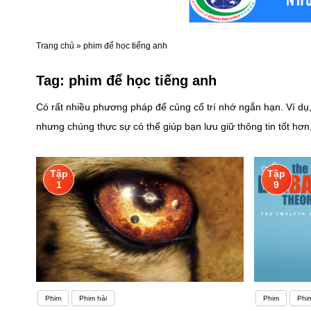
Trang chủ
»
phim để học tiếng anh
Tag:
phim để học tiếng anh
Có rất nhiều phương pháp để củng cố trí nhớ ngắn hạn. Ví dụ,
nhưng chúng thực sự có thể giúp bạn lưu giữ thông tin tốt hơ
Không chỉ nhiều từ vựng mà còn có những từ đa nghĩa, tiếng 
Anh giúp người học nâng cao trình độ nhanh hơnTạo môi trường
Tập
Tập
những kiến thức mới. Nếu trường học và gia đình bạn không có
1
9
đó.Có lẽ các bạn cũng có thể dễ dàng nhận thấy tiếng Anh hiện
sao phải mất thời gian mấy năm cho việc học tiếng Anh, trong
Phim
Phim hài
Phim
Phim