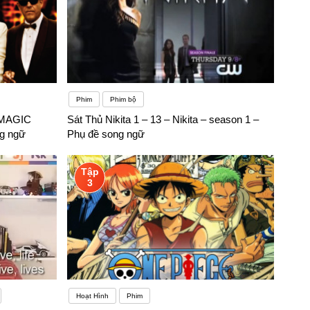
Phim
Phim bộ
 MAGIC
Sát Thủ Nikita 1 – 13 – Nikita – season 1 –
g ngữ
Phụ đề song ngữ
Tập
3
Hoạt Hình
Phim