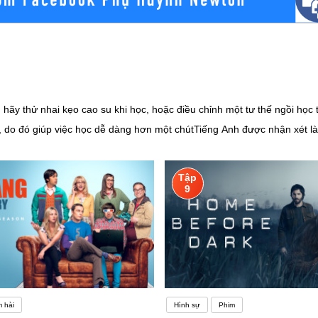
 hãy thử nhai kẹo cao su khi học, hoặc điều chỉnh một tư thế ngồi học
n, do đó giúp việc học dễ dàng hơn một chútTiếng Anh được nhận xét l
lóng… Mỗi từ vựng lại có cách sử dụng riêng, không phải hoàn cảnh nà
 học tiếng Anh để nâng cao trình độ của bản thân. Một môi trường rèn
Tập
 nhiều người nói tiếng Anh thì bạn có thể lập một nhóm học tập. Điều 
9
 nay là ngôn ngữ rất phổ biến trên thế giới, vì tính ứng dụng của nó r
 khi có thể chọn một ngành học khác và học thêm tiếng Anh ở các trun
 hài
Hình sự
Phim