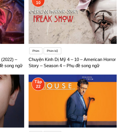
10
Phim
Phim bộ
(2022) –
Chuyện Kinh Dị Mỹ 4 – 10 – American Horror
ề song ngữ
Story – Season 4 – Phụ đề song ngữ
Tập
22