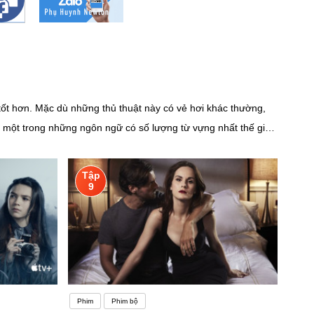
 tốt hơn. Mặc dù những thủ thuật này có vẻ hơi khác thường,
à một trong những ngôn ngữ có số lượng từ vựng nhất thế giới.
o cũng sử dụng được. Hiểu biết về càng nhiều từ vựng tiếng
 luyện tiếng Anh hoàn hảo là nơi để bạn giao tiếp và học tập
Tập
này sẽ giúp ích rất nhiều cho việc học ngoại ngữ của bạn
9
ất cao trong đời sống của chúng ta. Có nhiều bạn nghĩ rằng tại
g tâm
Phim
Phim bộ