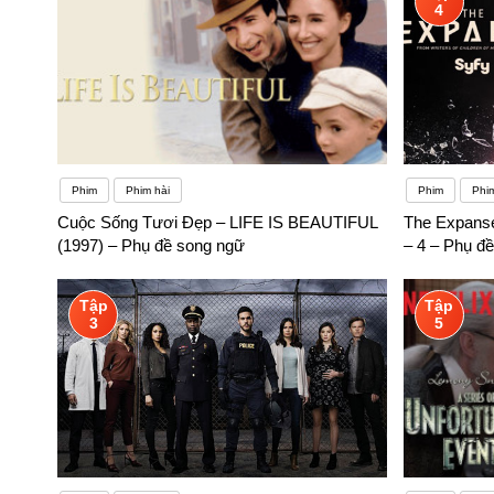
4
Phim
Phim hài
Phim
Phi
Cuộc Sống Tươi Đẹp – LIFE IS BEAUTIFUL
The Expanse
(1997) – Phụ đề song ngữ
– 4 – Phụ đ
Tập
Tập
3
5