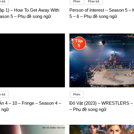
m bộ
Phim
Phim bộ
tập 1) – How To Get Away With
Person of Interest – Season 5 – 
ason 5 – Phụ đề song ngữ
5 – 6 – Phụ đề song ngữ
Tập
5
m bộ
Phim
n 4 – 10 – Fringe – Season 4 –
Đô Vật (2023) – WRESTLERS 
 ngữ
– Phụ đề song ngữ