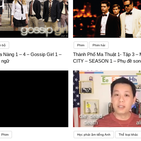
m bộ
Phim
Phim hài
 Nàng 1 – 4 – Gossip Girl 1 –
Thành Phố Ma Thuật 1- Tập 3 –
 ngữ
CITY – SEASON 1 – Phụ đề son
Phim
Học phát âm tiếng Anh
Thể loại khác