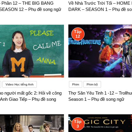
– Phần 12 – THE BIG BANG
Về Nhà Trước Trời Tối – HOM
EASON 12 – Phụ đề song ngữ
DARK – SEASON 1 – Phụ đề so
Tập
12
Video Học tiếng Anh
Phim
Phim bộ
ho người mất gốc 2: Hỏi về công
Thợ Săn Yêu Tinh 1 -12 – Trollhu
 Anh Giao Tiếp – Phụ đề song
Season 1 – Phụ đề song ngữ
Tập
3