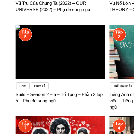
Vũ Trụ Của Chúng Ta (2022) – OUR
Vụ Nổ Lớn 
UNIVERSE (2022) – Phụ đề song ngữ
THEORY – S
Tập
Tập
5
2
Phim
Phim bộ
Thể loại khác
Suits – Season 2 – 5 – Tố Tụng – Phần 2 tập
Tiếng Anh c
5 – Phụ đề song ngữ
việc – Tiếng
ngữ
Tập
Tập
7
4