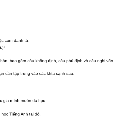
oặc cụm danh từ.
.)¹
 bản, bao gồm câu khẳng định, câu phủ định và câu nghi vấn.
ạn cần tập trung vào các khía cạnh sau:
ốc gia mình muốn du học:
 học Tiếng Anh tại đó.