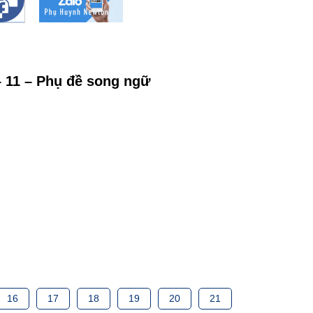
 – 11 – Phụ đề song ngữ
16
17
18
19
20
21