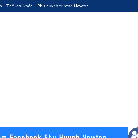
h
Thể loại khác
Phụ huynh trường Newton