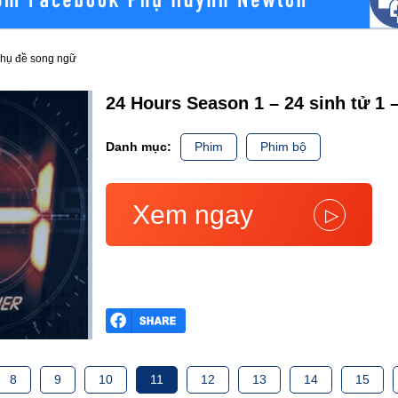
 Phụ đề song ngữ
24 Hours Season 1 – 24 sinh tử 1
Danh mục:
Phim
Phim bộ
Xem ngay
▷
8
9
10
11
12
13
14
15