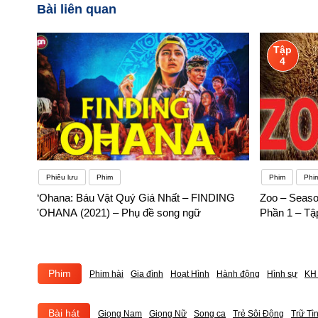
Bài liên quan
Tập
4
Phiêu lưu
Phim
Phim
Phi
‘Ohana: Báu Vật Quý Giá Nhất – FINDING
Zoo – Seaso
'OHANA (2021) – Phụ đề song ngữ
Phần 1 – Tậ
Phim
Phim hài
Gia đình
Hoạt Hình
Hành động
Hình sự
KH 
Bài hát
Giọng Nam
Giọng Nữ
Song ca
Trẻ Sôi Động
Trữ Tì