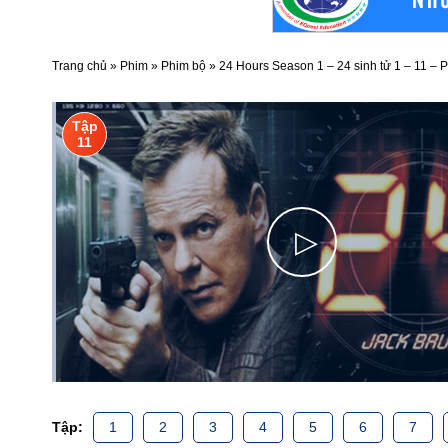
Trang chủ
»
Phim
»
Phim bộ
»
24 Hours Season 1 – 24 sinh tử 1 – 11 –
Tập
11
▷
Tập:
1
2
3
4
5
6
7