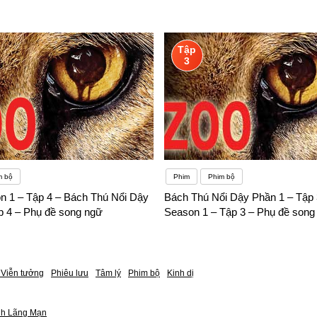
Tập
3
m bộ
Phim
Phim bộ
n 1 – Tập 4 – Bách Thú Nổi Dậy
Bách Thú Nổi Dậy Phần 1 – Tập 
p 4 – Phụ đề song ngữ
Season 1 – Tập 3 – Phụ đề song
Viễn tưởng
Phiêu lưu
Tâm lý
Phim bộ
Kinh dị
nh Lãng Mạn