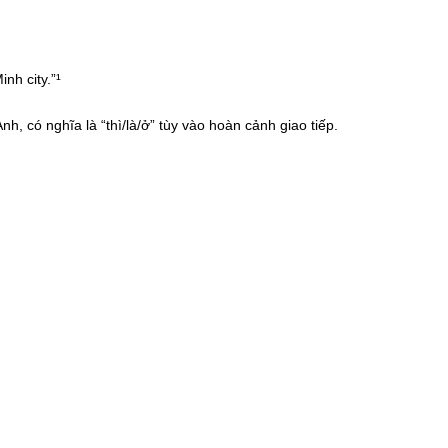
nh city.”¹
Anh, có nghĩa là “thì/là/ở” tùy vào hoàn cảnh giao tiếp.