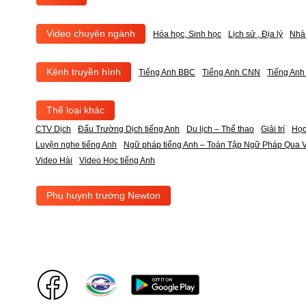
Video chuyên ngành
Hóa học, Sinh học
Lịch sử , Địa lý
Nhà
Kênh truyền hình
Tiếng Anh BBC
Tiếng Anh CNN
Tiếng An
Thể loại khác
CTV Dịch
Đấu Trường Dịch tiếng Anh
Du lịch – Thể thao
Giải trí
Học
Luyện nghe tiếng Anh
Ngữ pháp tiếng Anh – Toàn Tập Ngữ Pháp Qua V
Video Hài
Video Học tiếng Anh
Phụ huynh trường Newton