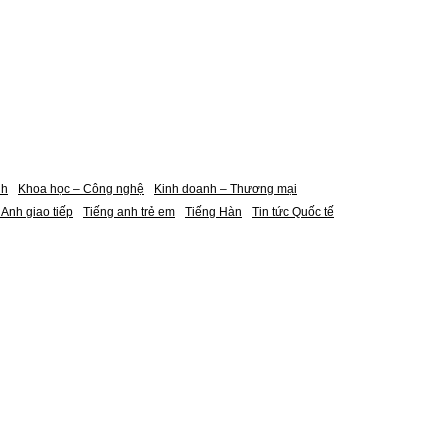
nh
Khoa học – Công nghệ
Kinh doanh – Thương mại
 Anh giao tiếp
Tiếng anh trẻ em
Tiếng Hàn
Tin tức Quốc tế