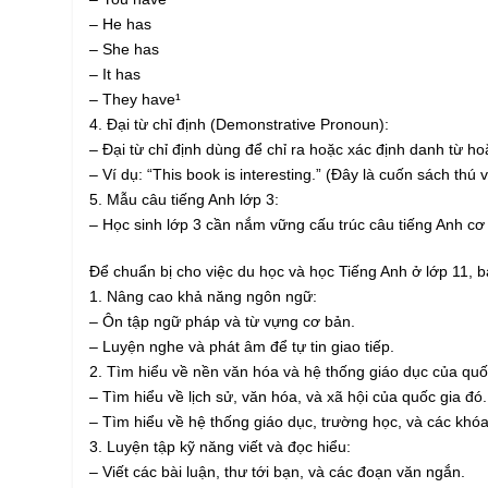
– He has
– She has
– It has
– They have¹
4. Đại từ chỉ định (Demonstrative Pronoun):
– Đại từ chỉ định dùng để chỉ ra hoặc xác định danh từ h
– Ví dụ: “This book is interesting.” (Đây là cuốn sách thú vị
5. Mẫu câu tiếng Anh lớp 3:
– Học sinh lớp 3 cần nắm vững cấu trúc câu tiếng Anh cơ
Để chuẩn bị cho việc du học và học Tiếng Anh ở lớp 11, b
1. Nâng cao khả năng ngôn ngữ:
– Ôn tập ngữ pháp và từ vựng cơ bản.
– Luyện nghe và phát âm để tự tin giao tiếp.
2. Tìm hiểu về nền văn hóa và hệ thống giáo dục của qu
– Tìm hiểu về lịch sử, văn hóa, và xã hội của quốc gia đó.
– Tìm hiểu về hệ thống giáo dục, trường học, và các khóa
3. Luyện tập kỹ năng viết và đọc hiểu:
– Viết các bài luận, thư tới bạn, và các đoạn văn ngắn.