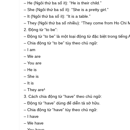
– He (Ngôi thứ ba số ít): “He is their child.”
– She (Ngôi thứ ba số ít): “She is a pretty girl.”
– It (Ngôi thứ ba số ít): “It is a table.”
– They (Ngôi thứ ba số nhiều): “They come from Ho Chi Mi
2. Động từ “to be”:
– Động từ “to be” là một loại động từ đặc biệt trong tiếng 
– Chia động từ “to be” tùy theo chủ ngữ:
– I am
– We are
– You are
– He is
– She is
– It is
– They are¹
3. Cách chia động từ “have” theo chủ ngữ:
– Động từ “have” dùng để diễn tả sở hữu.
– Chia động từ “have” tùy theo chủ ngữ:
– I have
– We have
– You have