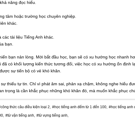
n khả năng đọc hiểu.
rung tâm hoặc trường học chuyên nghiệp.
iên khác.
 các tài liệu Tiếng Anh khác.
ủa bạn.
 khiến bạn nản lòng. Mới bắt đầu học, bạn sẽ có xu hướng học nhanh h
hi đã có khối lượng kiến thức tương đối, việc học có xu hướng ổn định 
 được sự tiến bộ có vẻ khó khăn.
sự thiếu tự tin. Chỉ vì phát âm sai, phản xạ chậm, không nghe hiểu 
an trọng là cần khắc phục những khó khăn đó, mà muốn khắc phục chúng
#công thức câu điều kiện loại 2,
#học tiếng anh đếm từ 1 đến 100,
#học tiếng anh 
00,
#từ vận tiếng anh,
#từ vựng tiếng anh,