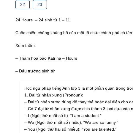
22
23
24 Hours – 24 sinh tử 1 – 11.
Cuộc chiến chống khủng bố của một tổ chức chính phủ có tên 
Xem thêm:
– Thảm họa bão Katrina – Hours
– Đấu trường sinh tử
Học ngữ pháp tiếng Anh lớp 3 là một phần quan trọng tron
1. Đại từ nhân xưng (Pronoun):
– Đại từ nhân xưng dùng để thay thế hoặc đại diện cho d
– Có 7 đại từ nhân xưng được chia thành 3 loại dựa vào ng
– I (Ngôi thứ nhất số ít): “I am a student.”
– We (Ngôi thứ nhất số nhiều): “We are so funny.”
– You (Ngôi thứ hai số nhiều): “You are talented.”