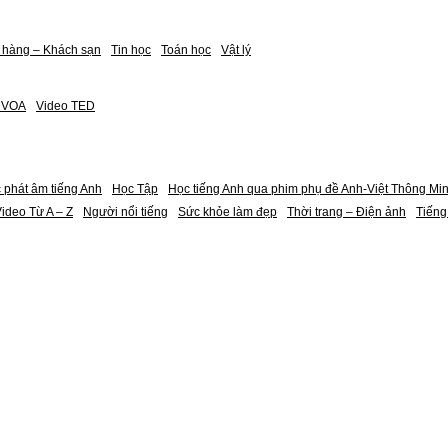
 hàng – Khách sạn
Tin học
Toán học
Vật lý
h VOA
Video TED
 phát âm tiếng Anh
Học Tập
Học tiếng Anh qua phim phụ đề Anh-Việt Thông Mi
ideo Từ A – Z
Người nổi tiếng
Sức khỏe làm đẹp
Thời trang – Điện ảnh
Tiếng