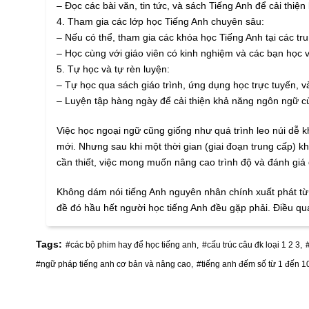
– Đọc các bài văn, tin tức, và sách Tiếng Anh để cải thiệ
4. Tham gia các lớp học Tiếng Anh chuyên sâu:
– Nếu có thể, tham gia các khóa học Tiếng Anh tại các t
– Học cùng với giáo viên có kinh nghiệm và các bạn học v
5. Tự học và tự rèn luyện:
– Tự học qua sách giáo trình, ứng dụng học trực tuyến, và
– Luyện tập hàng ngày để cải thiện khả năng ngôn ngữ c
Việc học ngoại ngữ cũng giống như quá trình leo núi dễ
mới. Nhưng sau khi một thời gian (giai đoạn trung cấp) k
cần thiết, việc mong muốn nâng cao trình độ và đánh giá
Không dám nói tiếng Anh nguyên nhân chính xuất phát từ 
đề đó hầu hết người học tiếng Anh đều gặp phải. Điều qu
Tags:
#các bộ phim hay để học tiếng anh,
#cấu trúc câu đk loại 1 2 3,
#ngữ pháp tiếng anh cơ bản và nâng cao,
#tiếng anh đếm số từ 1 đến 1