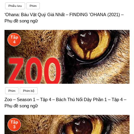
Phiêu lưu
Phim
‘Ohana: Báu Vật Quý Giá Nhất – FINDING 'OHANA (2021) –
Phụ đề song ngữ
Tập
4
Phim
Phim bộ
Zoo – Season 1 – Tập 4 – Bách Thú Nổi Dậy Phần 1 – Tập 4 –
Phụ đề song ngữ
Tập
3