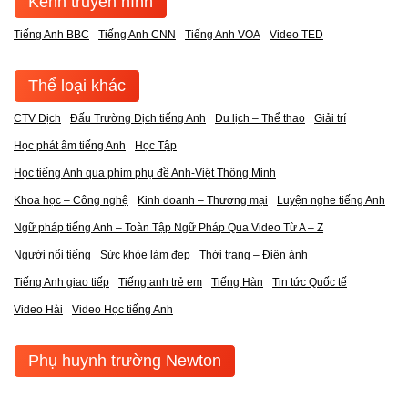
Kênh truyền hình
Tiếng Anh BBC
Tiếng Anh CNN
Tiếng Anh VOA
Video TED
Thể loại khác
CTV Dịch
Đấu Trường Dịch tiếng Anh
Du lịch – Thể thao
Giải trí
Học phát âm tiếng Anh
Học Tập
Học tiếng Anh qua phim phụ đề Anh-Việt Thông Minh
Khoa học – Công nghệ
Kinh doanh – Thương mại
Luyện nghe tiếng Anh
Ngữ pháp tiếng Anh – Toàn Tập Ngữ Pháp Qua Video Từ A – Z
Người nổi tiếng
Sức khỏe làm đẹp
Thời trang – Điện ảnh
Tiếng Anh giao tiếp
Tiếng anh trẻ em
Tiếng Hàn
Tin tức Quốc tế
Video Hài
Video Học tiếng Anh
Phụ huynh trường Newton