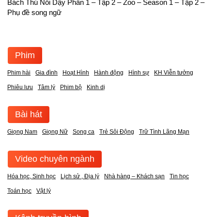
Bách Thú Nổi Dậy Phần 1 – Tập 2 – Zoo – Season 1 – Tập 2 –
Phụ đề song ngữ
Phim
Phim hài
Gia đình
Hoạt Hình
Hành động
Hình sự
KH Viễn tưởng
Phiêu lưu
Tâm lý
Phim bộ
Kinh dị
Bài hát
Giọng Nam
Giọng Nữ
Song ca
Trẻ Sôi Động
Trữ Tình Lãng Mạn
Video chuyên ngành
Hóa học, Sinh học
Lịch sử , Địa lý
Nhà hàng – Khách sạn
Tin học
Toán học
Vật lý