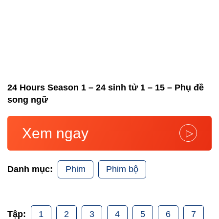
24 Hours Season 1 – 24 sinh tử 1 – 15 – Phụ đề
song ngữ
Xem ngay
▷
Phim
Phim bộ
Danh mục:
1
2
3
4
5
6
7
Tập: