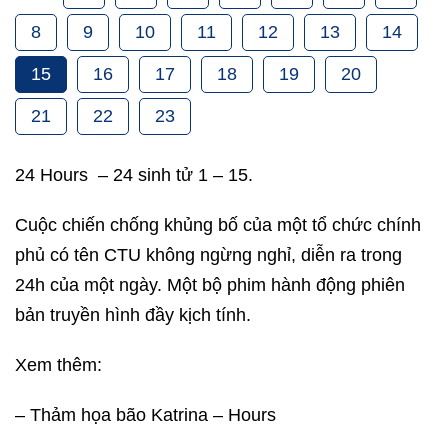
8
9
10
11
12
13
14
15
16
17
18
19
20
21
22
23
24 Hours – 24 sinh tử 1 – 15.
Cuộc chiến chống khủng bố của một tổ chức chính
phủ có tên CTU không ngừng nghỉ, diễn ra trong
24h của một ngày. Một bộ phim hành động phiên
bản truyền hình đầy kịch tính.
Xem thêm:
– Thảm họa bão Katrina – Hours