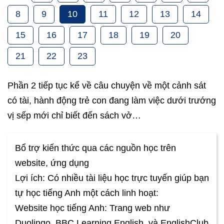
8
9
10
11
12
13
14
15
16
17
18
19
20
21
22
23
Phần 2 tiếp tục kể về câu chuyện về một cảnh sát
có tài, hành động trẻ con đang làm việc dưới trướng
vị sếp mới chỉ biết đến sách vở…
Bổ trợ kiến thức qua các nguồn học trên
website, ứng dụng
Lợi ích: Có nhiều tài liệu học trực tuyến giúp bạn
tự học tiếng Anh một cách linh hoạt:
Website học tiếng Anh: Trang web như
Duolingo, BBC Learning English, và EnglishClub