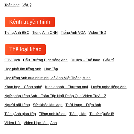
Toán học
Vật lý
Kênh truyền hình
Tiếng Anh BBC
Tiếng Anh CNN
Tiếng Anh VOA
Video TED
Thể loại khác
CTV Dịch
Đấu Trường Dịch tiếng Anh
Du lịch – Thể thao
Giải trí
Học phát âm tiếng Anh
Học Tập
Học tiếng Anh qua phim phụ đề Anh-Việt Thông Minh
Khoa học – Công nghệ
Kinh doanh – Thương mại
Luyện nghe tiếng Anh
Ngữ pháp tiếng Anh – Toàn Tập Ngữ Pháp Qua Video Từ A – Z
Người nổi tiếng
Sức khỏe làm đẹp
Thời trang – Điện ảnh
Tiếng Anh giao tiếp
Tiếng anh trẻ em
Tiếng Hàn
Tin tức Quốc tế
Video Hài
Video Học tiếng Anh