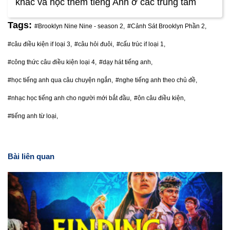
khác và học thêm tiếng Anh ở các trung tâm
Tags:
#Brooklyn Nine Nine - season 2,
#Cảnh Sát Brooklyn Phần 2,
#câu điều kiện if loại 3,
#câu hỏi đuôi,
#cấu trúc if loại 1,
#công thức câu điều kiện loại 4,
#dạy hát tiếng anh,
#học tiếng anh qua câu chuyện ngắn,
#nghe tiếng anh theo chủ đề,
#nhạc học tiếng anh cho người mới bắt đầu,
#ôn câu điều kiện,
#tiếng anh từ loại,
Bài liên quan