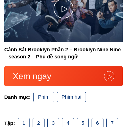
▷
Cảnh Sát Brooklyn Phần 2 – Brooklyn Nine Nine
– season 2 – Phụ đề song ngữ
Xem ngay
▷
Phim
Phim hài
Danh mục:
1
2
3
4
5
6
7
Tập: