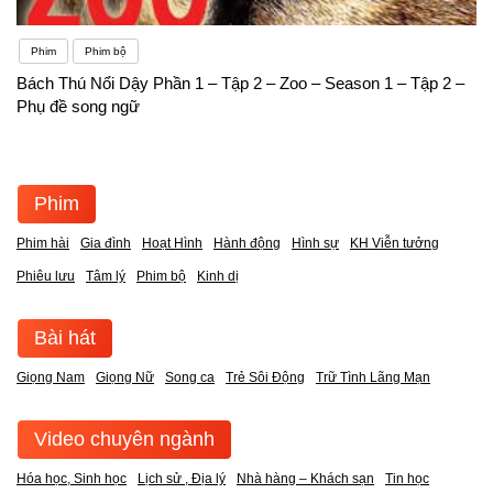
Phim
Phim bộ
Bách Thú Nổi Dậy Phần 1 – Tập 2 – Zoo – Season 1 – Tập 2 –
Phụ đề song ngữ
Phim
Phim hài
Gia đình
Hoạt Hình
Hành động
Hình sự
KH Viễn tưởng
Phiêu lưu
Tâm lý
Phim bộ
Kinh dị
Bài hát
Giọng Nam
Giọng Nữ
Song ca
Trẻ Sôi Động
Trữ Tình Lãng Mạn
Video chuyên ngành
Hóa học, Sinh học
Lịch sử , Địa lý
Nhà hàng – Khách sạn
Tin học