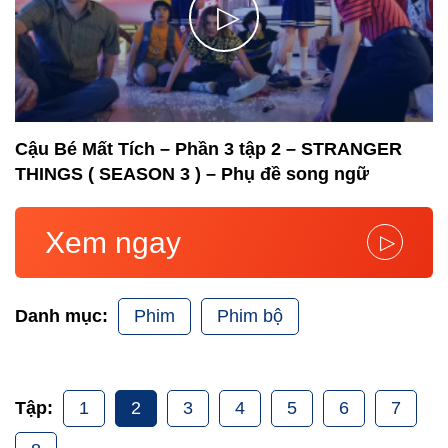
▷
Cậu Bé Mất Tích – Phần 3 tập 2 – STRANGER
THINGS ( SEASON 3 ) – Phụ đề song ngữ
Xem ngay
▷
Phim
Phim bộ
Danh mục:
1
2
3
4
5
6
7
Tập: