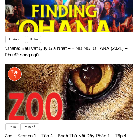
Phiêu lưu
Phim
‘Ohana: Báu Vật Quý Giá Nhất – FINDING 'OHANA (2021) –
Phụ đề song ngữ
Tập
4
Phim
Phim bộ
Zoo – Season 1 – Tập 4 – Bách Thú Nổi Dậy Phần 1 – Tập 4 –