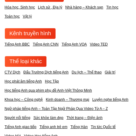
Hóa học, Sinh học
Lịch sử , Địa lý
Nhà hàng – Khách sạn
Tin học
Toán học
Vật lý
Kênh truyền hình
Tiếng Anh BBC
Tiếng Anh CNN
Tiếng Anh VOA
Video TED
Thể loại khác
CTV Dịch
Đấu Trường Dịch tiếng Anh
Du lịch – Thể thao
Giải trí
Học phát âm tiếng Anh
Học Tập
Học tiếng Anh qua phim phụ đề Anh-Việt Thông Minh
Khoa học – Công nghệ
Kinh doanh – Thương mại
Luyện nghe tiếng Anh
Ngữ pháp tiếng Anh – Toàn Tập Ngữ Pháp Qua Video Từ A – Z
Người nổi tiếng
Sức khỏe làm đẹp
Thời trang – Điện ảnh
Tiếng Anh giao tiếp
Tiếng anh trẻ em
Tiếng Hàn
Tin tức Quốc tế
Video Hài
Video Học tiếng Anh