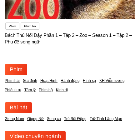
Phim
Phim bộ
Bách Thú Nổi Dậy Phần 1 – Tập 2 – Zoo – Season 1 – Tập 2 –
Phụ đề song ngữ
Phim
Phim hài
Gia đình
Hoạt Hình
Hành động
Hình sự
KH Viễn tưởng
Phiêu lưu
Tâm lý
Phim bộ
Kinh dị
Bài hát
Giọng Nam
Giọng Nữ
Song ca
Trẻ Sôi Động
Trữ Tình Lãng Mạn
Video chuyên ngành