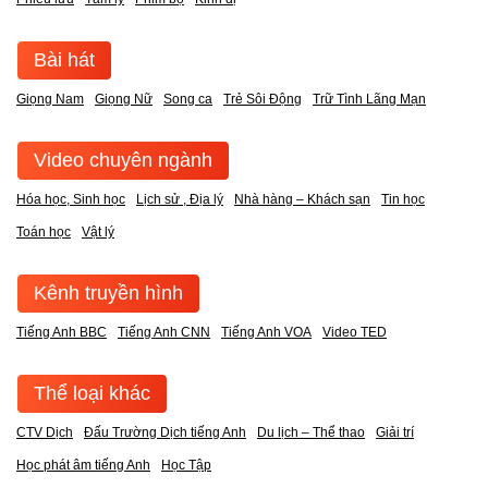
Bài hát
Giọng Nam
Giọng Nữ
Song ca
Trẻ Sôi Động
Trữ Tình Lãng Mạn
Video chuyên ngành
Hóa học, Sinh học
Lịch sử , Địa lý
Nhà hàng – Khách sạn
Tin học
Toán học
Vật lý
Kênh truyền hình
Tiếng Anh BBC
Tiếng Anh CNN
Tiếng Anh VOA
Video TED
Thể loại khác
CTV Dịch
Đấu Trường Dịch tiếng Anh
Du lịch – Thể thao
Giải trí
Học phát âm tiếng Anh
Học Tập