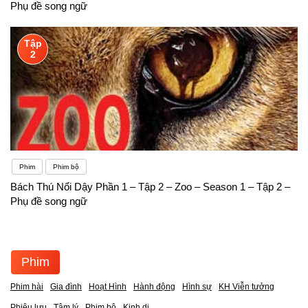
Phụ đề song ngữ
Tập
2
Phim
Phim bộ
Bách Thú Nổi Dậy Phần 1 – Tập 2 – Zoo – Season 1 – Tập 2 –
Phụ đề song ngữ
Phim
Phim hài
Gia đình
Hoạt Hình
Hành động
Hình sự
KH Viễn tưởng
Phiêu lưu
Tâm lý
Phim bộ
Kinh dị