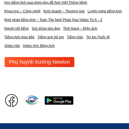
Học tiếng Anh qua phim phụ đề Anh-Việt Thông Minh
Khoa học – Công nghệ
Kinh doanh – Thương mại
Luyện nghe tiếng Anh
Ngữ pháp tiếng Anh – Toàn Tập Ngữ Pháp Qua Video Từ A – Z
Người nổi tiếng
Sức khỏe làm đẹp
Thời trang – Điện ảnh
Tiếng Anh giao tiếp
Tiếng anh trẻ em
Tiếng Hàn
Tin tức Quốc tế
Video Hài
Video Học tiếng Anh
Phụ huynh trường Newton