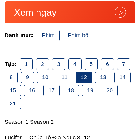
Xem ngay
▷
Phim
Phim bộ
Danh mục:
1
2
3
4
5
6
7
Tập:
8
9
10
11
12
13
14
15
16
17
18
19
20
21
Season 1 Season 2
Lucifer – Chúa Tể Địa Ngục 3- 12