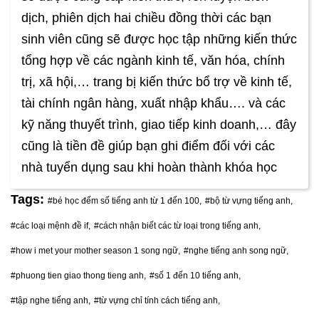
dịch, phiên dịch hai chiều đồng thời các bạn
sinh viên cũng sẽ được học tập những kiến thức
tổng hợp về các ngành kinh tế, văn hóa, chính
trị, xã hội,… trang bị kiến thức bổ trợ về kinh tế,
tài chính ngân hàng, xuất nhập khẩu…. và các
kỹ năng thuyết trình, giao tiếp kinh doanh,… đây
cũng là tiền đề giúp bạn ghi điểm đối với các
nhà tuyển dụng sau khi hoàn thành khóa học
Tags:
#bé học đếm số tiếng anh từ 1 đến 100,
#bộ từ vựng tiếng anh,
#các loại mệnh đề if,
#cách nhận biết các từ loại trong tiếng anh,
#how i met your mother season 1 song ngữ,
#nghe tiếng anh song ngữ,
#phuong tien giao thong tieng anh,
#số 1 đến 10 tiếng anh,
#tập nghe tiếng anh,
#từ vựng chỉ tính cách tiếng anh,