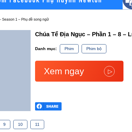
 – Season 1 – Phụ đề song ngữ
Chúa Tể Địa Ngục – Phần 1 – 8 – 
Danh mục:
Phim
Phim bộ
Xem ngay
▷
9
10
11