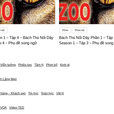
m bộ
Phim
Phim bộ
n 1 – Tập 4 – Bách Thú Nổi Dậy
Bách Thú Nổi Dậy Phần 1 – Tập 
p 4 – Phụ đề song ngữ
Season 1 – Tập 3 – Phụ đề song
Viễn tưởng
Phiêu lưu
Tâm lý
Phim bộ
Kinh dị
nh Lãng Mạn
 hàng – Khách sạn
Tin học
Toán học
Vật lý
h VOA
Video TED