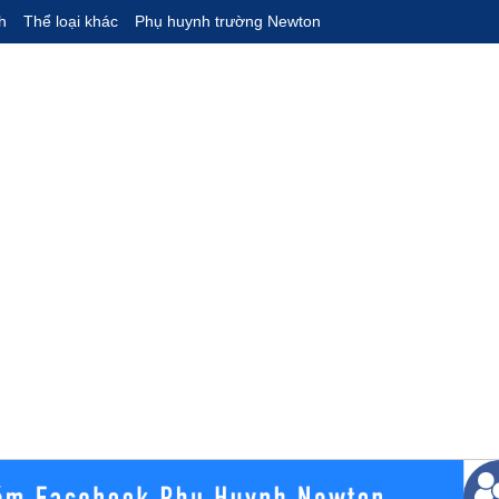
h
Thể loại khác
Phụ huynh trường Newton