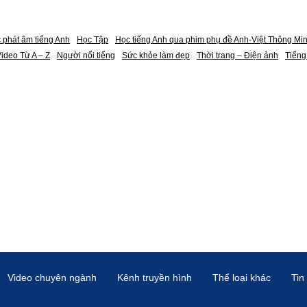
 phát âm tiếng Anh
Học Tập
Học tiếng Anh qua phim phụ đề Anh-Việt Thông Mi
ideo Từ A – Z
Người nổi tiếng
Sức khỏe làm đẹp
Thời trang – Điện ảnh
Tiếng
Video chuyên ngành
Kênh truyền hình
Thể loại khác
Tin