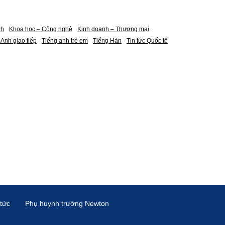
nh
Khoa học – Công nghệ
Kinh doanh – Thương mại
 Anh giao tiếp
Tiếng anh trẻ em
Tiếng Hàn
Tin tức Quốc tế
 tức
Phụ huynh trường Newton