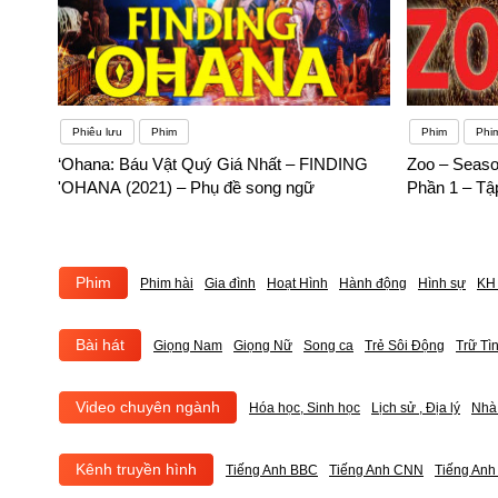
Phiêu lưu
Phim
Phim
Phi
‘Ohana: Báu Vật Quý Giá Nhất – FINDING
Zoo – Seaso
'OHANA (2021) – Phụ đề song ngữ
Phần 1 – Tậ
Phim
Phim hài
Gia đình
Hoạt Hình
Hành động
Hình sự
KH 
Bài hát
Giọng Nam
Giọng Nữ
Song ca
Trẻ Sôi Động
Trữ Tì
Video chuyên ngành
Hóa học, Sinh học
Lịch sử , Địa lý
Nhà
Kênh truyền hình
Tiếng Anh BBC
Tiếng Anh CNN
Tiếng An