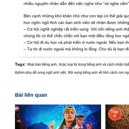
nhiều nguyên nhân dẫn đến việc nghe như “vịt nghe sấm” 
Bên cạnh những khó khăn nhỏ như con tép có thể giải quyế
học ngôn ngữ Anh các bạn sinh viên sẽ nhận được những 
– Cơ hội nghề nghiệp rất triển vọng: Với vốn tiếng anh 
chúng tôi có thể chắc chắn với bạn một điều rằng học ngà
– Cơ hội đi du học và phát triển ở nước ngoài: Nếu bạn th
– Tự tin đi nước ngoài mà không lo lắng: Cho dù là bạn đ
Tags:
#bài báo tiếng anh,
#các loại từ trong tiếng anh và cách nhận biế
#phim phụ đề song ngữ anh việt,
#từ vựng tiếng anh về tính cách con ng
Bài liên quan
Tập
4