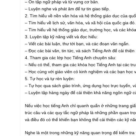
– Ôn tập ngữ pháp và từ vựng cơ bản.
– Luyện nghe và phát âm để tự tin giao tiếp.
2. Tìm hiểu về nền văn hóa và hệ thống giáo dục của qu
– Tìm hiểu về lịch sử, văn hóa, và xã hội của quốc gia đó.
– Tìm hiểu về hệ thống giáo dục, trường học, và các khóa
3. Luyện tập kỹ năng viết và đọc hiểu:
– Viết các bài luận, thư tới bạn, và các đoạn văn ngắn.
– Đọc các bài văn, tin tức, và sách Tiếng Anh để cải thiệ
4. Tham gia các lớp học Tiếng Anh chuyên sâu:
– Nếu có thể, tham gia các khóa học Tiếng Anh tại các t
– Học cùng với giáo viên có kinh nghiệm và các bạn học v
5. Tự học và tự rèn luyện:
– Tự học qua sách giáo trình, ứng dụng học trực tuyến, và
– Luyện tập hàng ngày để cải thiện khả năng ngôn ngữ c
Nếu việc học tiếng Anh chỉ quanh quẩn ở những trang gi
trúc câu và các quy tắc ngữ pháp là những phần quan trọ
và điều đó có thể khiến bạn không thể cải thiện các kỹ
Nghe là một trong những kỹ năng quan trọng để kiểm tra 