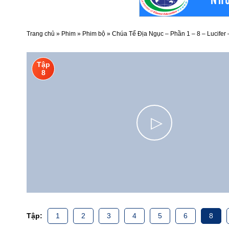
Trang chủ
»
Phim
»
Phim bộ
»
Chúa Tể Địa Ngục – Phần 1 – 8 – Lucifer
Tập
8
▷
Tập:
1
2
3
4
5
6
8