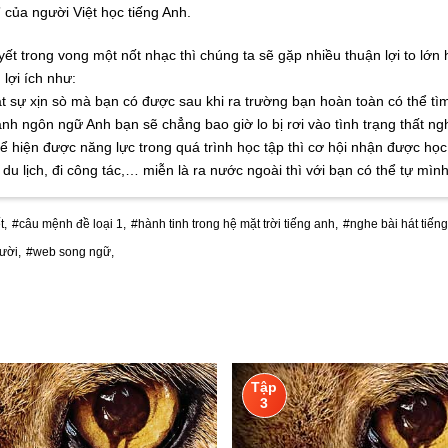
của người Việt học tiếng Anh.
t trong vong một nốt nhạc thì chúng ta sẽ gặp nhiều thuận lợi to lớn
lợi ích như:
thật sự xịn sò mà bạn có được sau khi ra trường bạn hoàn toàn có thể
nh ngôn ngữ Anh bạn sẽ chẳng bao giờ lo bị rơi vào tình trạng thất ng
ể hiện được năng lực trong quá trình học tập thì cơ hội nhận được học 
i du lịch, đi công tác,… miễn là ra nước ngoài thì với bạn có thể tự 
t,
#câu mệnh đề loại 1,
#hành tinh trong hệ mặt trời tiếng anh,
#nghe bài hát tiếng
ười,
#web song ngữ,
Tập
3