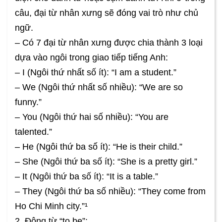
câu, đại từ nhân xưng sẽ đóng vai trò như chủ
ngữ.
– Có 7 đại từ nhân xưng được chia thành 3 loại
dựa vào ngôi trong giao tiếp tiếng Anh:
– I (Ngôi thứ nhất số ít): “I am a student.”
– We (Ngôi thứ nhất số nhiều): “We are so
funny.”
– You (Ngôi thứ hai số nhiều): “You are
talented.”
– He (Ngôi thứ ba số ít): “He is their child.”
– She (Ngôi thứ ba số ít): “She is a pretty girl.”
– It (Ngôi thứ ba số ít): “It is a table.”
– They (Ngôi thứ ba số nhiều): “They come from
Ho Chi Minh city.”¹
2. Động từ “to be”: