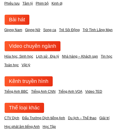
Phiêu lưu
Tâm lý
Phim bộ
Kinh dị
Bài hát
Giọng Nam
Giọng Nữ
Song ca
Trẻ Sôi Động
Trữ Tình Lãng Mạn
Video chuyên ngành
Hóa học, Sinh học
Lịch sử , Địa lý
Nhà hàng – Khách sạn
Tin học
Toán học
Vật lý
Kênh truyền hình
Tiếng Anh BBC
Tiếng Anh CNN
Tiếng Anh VOA
Video TED
Thể loại khác
CTV Dịch
Đấu Trường Dịch tiếng Anh
Du lịch – Thể thao
Giải trí
Học phát âm tiếng Anh
Học Tập