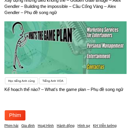
Xây dựng những điều không thể – Golden Gate Bridge – Alex
Gendler – Building the impossible – Cầu Cổng Vàng – Alex
Gendler – Phụ đề song ngữ
Học tiếng Anh cùng
Tiếng Anh VOA
Kế hoạch thế nào? – What's the game plan – Phụ đề song ngữ
Phim
Phim hài
Gia đình
Hoạt Hình
Hành động
Hình sự
KH Viễn tưởng