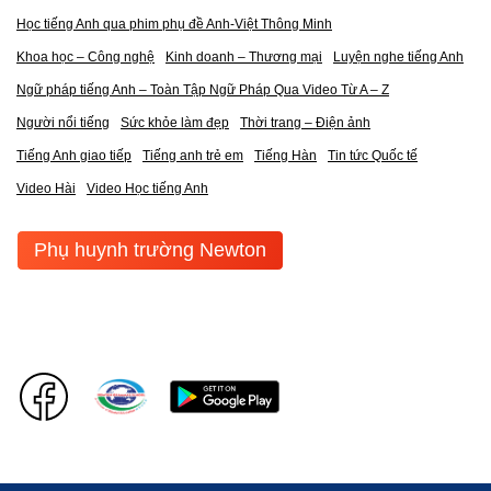
Học tiếng Anh qua phim phụ đề Anh-Việt Thông Minh
Khoa học – Công nghệ
Kinh doanh – Thương mại
Luyện nghe tiếng Anh
Ngữ pháp tiếng Anh – Toàn Tập Ngữ Pháp Qua Video Từ A – Z
Người nổi tiếng
Sức khỏe làm đẹp
Thời trang – Điện ảnh
Tiếng Anh giao tiếp
Tiếng anh trẻ em
Tiếng Hàn
Tin tức Quốc tế
Video Hài
Video Học tiếng Anh
Phụ huynh trường Newton